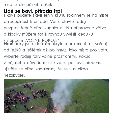
roku je ale pálení roušek.
Lidé se baví, příroda trpí
I když budete slavit jen v kruhu rodinném, je na místě
ohleduplnost k přírodě. Vatru stavte raději
bezprostředně před zapálením. Na připravené větve
a klacíky můžete totiž rovnou vyvěsit cedulku
s nápisem „VOLNÉ POKOJE“.
Hromádky jsou ideálním úkrytem pro mnohá stvoření,
od ježků a ještěrek až po hmyz. Jako místo pro vatru
vyberte raději taky volné prostranství. Pokud
z nějakého důvodu musíte vatru postavit předem,
ujistěte se před zapálením, že se v ní nikdo
nezabydlel.