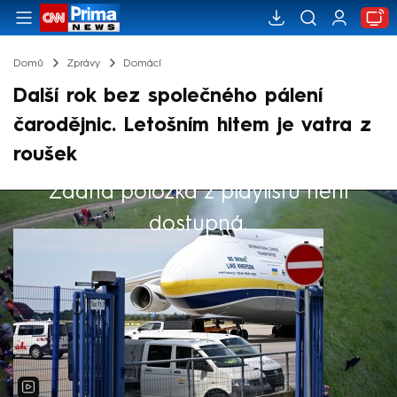
Domů
Zprávy
Domácí
Další rok bez společného pálení
čarodějnic. Letošním hitem je vatra z
roušek
Žádná položka z playlistu není
Výběr redakce
dostupná.