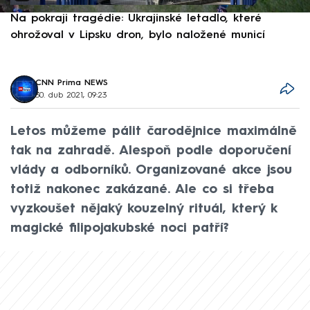
Na pokraji tragédie: Ukrajinské letadlo, které
P
ohrožoval v Lipsku dron, bylo naložené municí
e
CNN Prima NEWS
30. dub 2021, 09:23
Letos můžeme pálit čarodějnice maximálně
tak na zahradě. Alespoň podle doporučení
vlády a odborníků. Organizované akce jsou
totiž nakonec zakázané. Ale co si třeba
vyzkoušet nějaký kouzelný rituál, který k
magické filipojakubské noci patří?