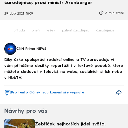
čarodějnice, prosí ministr Arenberger
6 min čtení
29. dub 2021, 18:09
příroda
oheň
ježek
pálení čarodějnic
čarodějnice
CNN Prima NEWS
Díky úzké spolupráci redakcí online a TV zpravodajství
vám přinášíme desítky reportáží i v textové podobě, které
můžete sledovat v televizi, na webu, sociálních sítích nebo
v HbbTV.
Pro tento článek jsou komentáře vypnuté
Návrhy pro vás
Žebříček nejhorších jídel světa.