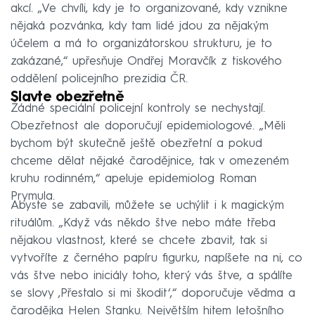
akcí. „Ve chvíli, kdy je to organizované, kdy vznikne
nějaká pozvánka, kdy tam lidé jdou za nějakým
účelem a má to organizátorskou strukturu, je to
zakázané,“ upřesňuje Ondřej Moravčík z tiskového
oddělení policejního prezidia ČR.
Slavte obezřetně
Žádné speciální policejní kontroly se nechystají.
Obezřetnost ale doporučují epidemiologové. „Měli
bychom být skutečně ještě obezřetní a pokud
chceme dělat nějaké čarodějnice, tak v omezeném
kruhu rodinném,“ apeluje epidemiolog Roman
Prymula.
Abyste se zabavili, můžete se uchýlit i k magickým
rituálům. „Když vás někdo štve nebo máte třeba
nějakou vlastnost, které se chcete zbavit, tak si
vytvoříte z černého papíru figurku, napíšete na ni, co
vás štve nebo iniciály toho, který vás štve, a spálíte
se slovy ‚Přestalo si mi škodit‘,“ doporučuje vědma a
čarodějka Helen Stanku. Největším hitem letošního