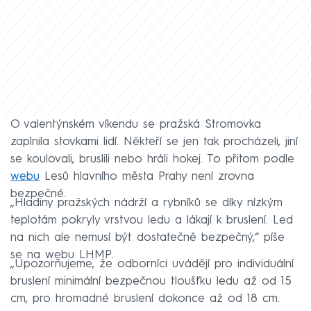
O valentýnském víkendu se pražská Stromovka
zaplnila stovkami lidí. Někteří se jen tak procházeli, jiní
se koulovali, bruslili nebo hráli hokej. To přitom podle
webu
Lesů hlavního města Prahy není zrovna
bezpečné.
„Hladiny pražských nádrží a rybníků se díky nízkým
teplotám pokryly vrstvou ledu a lákají k bruslení. Led
na nich ale nemusí být dostatečně bezpečný,“ píše
se na webu LHMP.
„Upozorňujeme, že odborníci uvádějí pro individuální
bruslení minimální bezpečnou tloušťku ledu až od 15
cm, pro hromadné bruslení dokonce až od 18 cm.