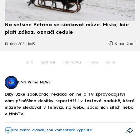
Na většině Petřína se sáňkovat může. Místa, kde
platí zákaz, označí cedule
6 min čtení
10. úno 2021, 18:13
park
opatření
Stromovka
hokej
Praha
CNN Prima NEWS
Díky úzké spolupráci redakcí online a TV zpravodajství
vám přinášíme desítky reportáží i v textové podobě, které
můžete sledovat v televizi, na webu, sociálních sítích nebo
v HbbTV.
Pro tento článek jsou komentáře vypnuté