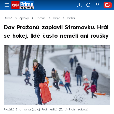
Domů
Zprávy
Domácí
Kraje
Praha
Dav Pražanů zaplavil Stromovku. Hrál
se hokej, lidé často neměli ani roušky
Pražská Stromovka (zdroj: Profimedia)
Zdroj: Profimedia.cz