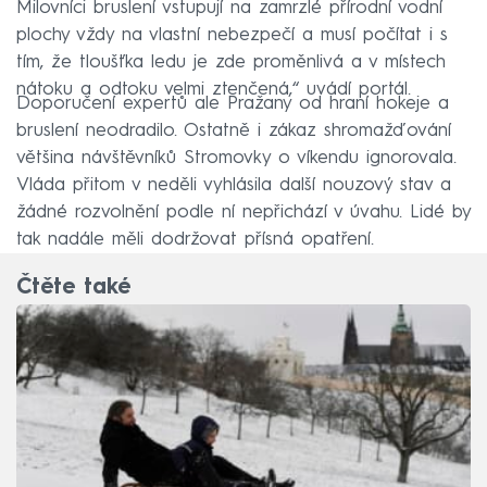
Milovníci bruslení vstupují na zamrzlé přírodní vodní
plochy vždy na vlastní nebezpečí a musí počítat i s
tím, že tloušťka ledu je zde proměnlivá a v místech
nátoku a odtoku velmi ztenčená,“ uvádí portál.
Doporučení expertů ale Pražany od hraní hokeje a
bruslení neodradilo. Ostatně i zákaz shromažďování
většina návštěvníků Stromovky o víkendu ignorovala.
Vláda přitom v neděli vyhlásila další nouzový stav a
žádné rozvolnění podle ní nepřichází v úvahu. Lidé by
tak nadále měli dodržovat přísná opatření.
Čtěte také