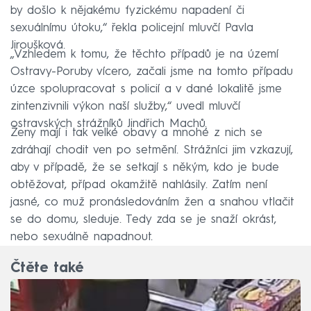
by došlo k nějakému fyzickému napadení či
sexuálnímu útoku,“ řekla policejní mluvčí Pavla
Jiroušková.
„Vzhledem k tomu, že těchto případů je na území
Ostravy-Poruby vícero, začali jsme na tomto případu
úzce spolupracovat s policií a v dané lokalitě jsme
zintenzivnili výkon naší služby,“ uvedl mluvčí
ostravských strážníků Jindřich Machů.
Ženy mají i tak velké obavy a mnohé z nich se
zdráhají chodit ven po setmění. Strážníci jim vzkazují,
aby v případě, že se setkají s někým, kdo je bude
obtěžovat, případ okamžitě nahlásily. Zatím není
jasné, co muž pronásledováním žen a snahou vtlačit
se do domu, sleduje. Tedy zda se je snaží okrást,
nebo sexuálně napadnout.
Čtěte také