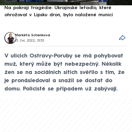
Na pokraji tragédie: Ukrajinské letadlo, které
P
ohrožoval v Lipsku dron, bylo naložené municí
e
Markéta Schenková
15. čvc 2022, 13:53
V ulicích Ostravy-Poruby se má pohybovat
muž, který může být nebezpečný. Několik
žen se na sociálních sítích svěřilo s tím, že
je pronásledoval a snažil se dostat do
domu. Policisté se případem už zabývají.