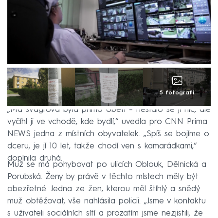
5 fotografií
„Má švagrová byla přímo obětí –⁠ nestalo se jí nic, ale
vyčíhl ji ve vchodě, kde bydlí,“ uvedla pro CNN Prima
NEWS jedna z místních obyvatelek. „Spíš se bojíme o
dceru, je jí 10 let, takže chodí ven s kamarádkami,“
doplnila druhá.
Muž se má pohybovat po ulicích Oblouk, Dělnická a
Porubská. Ženy by právě v těchto místech měly být
obezřetné. Jedna ze žen, kterou měl štíhlý a snědý
muž obtěžovat, vše nahlásila policii. „Jsme v kontaktu
s uživateli sociálních sítí a prozatím jsme nezjistili, že