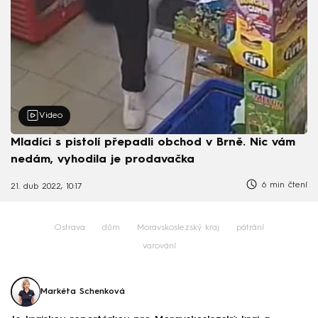
Video
Mladíci s pistolí přepadli obchod v Brně. Nic vám
nedám, vyhodila je prodavačka
6 min čtení
21. dub 2022, 10:17
Ostrava
dům
Moravskoslezský kraj
pátrání
varování
Markéta Schenková