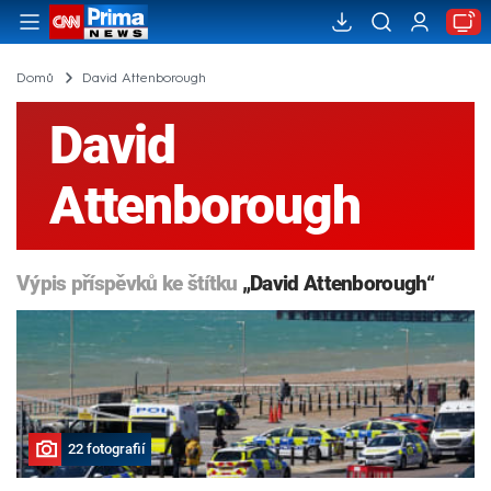
Domů
David Attenborough
David
Attenborough
Výpis příspěvků ke štítku
„David Attenborough“
22 fotografií