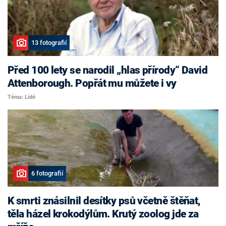
13 fotografií
Před 100 lety se narodil „hlas přírody“ David
Attenborough. Popřát mu můžete i vy
Téma: Lidé
6 fotografií
K smrti znásilnil desítky psů včetně štěňat,
těla házel krokodýlům. Krutý zoolog jde za