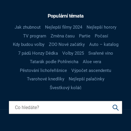
Populární témata
Jak zhubnout
Nejlepší filmy 2024
Nejlepší horory
TV program
Změna času
Partie
Počasí
Kdy budou volby
ZOO Nové začátky
Auto – katalog
7 pádů Honzy Dědka
Volby 2025
Svařené víno
Tatarák podle Pohlreicha
Aloe vera
Pěstování lichořeřišnice
Výpočet ascendentu
Tvarohové knedlíky
Nejlepší palačinky
Švestkový koláč