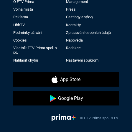
O FTV Prima
Management
Volná místa
Press
Reklama
Castingy a výzvy
HbbTV
Kontakty
Podmínky užívání
Zpracování osobních údajů
Cookies
Nápověda
Vlastník FTV Prima spol. s
Redakce
r.o.
Nahlásit chybu
Nastavení soukromí
App Store
Google Play
© FTV Prima spol. s r.o.