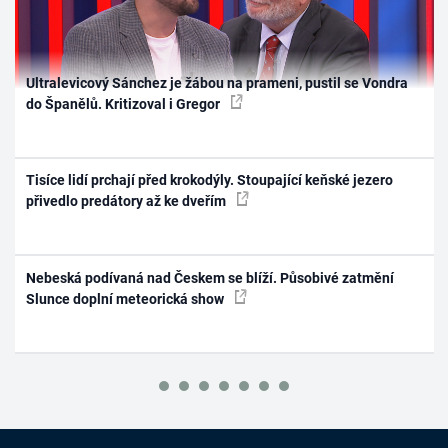
Ultralevicový Sánchez je žábou na prameni, pustil se Vondra
do Španělů. Kritizoval i Gregor
Tisíce lidí prchají před krokodýly. Stoupající keňské jezero
přivedlo predátory až ke dveřím
Nebeská podívaná nad Českem se blíží. Působivé zatmění
Slunce doplní meteorická show