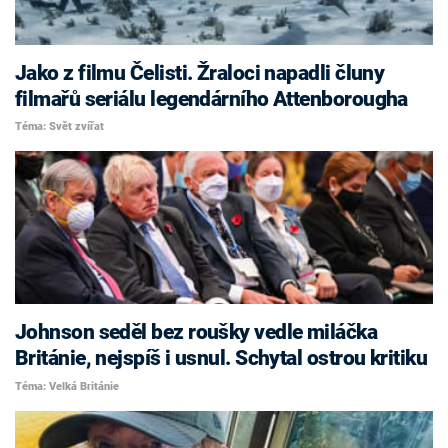
Jako z filmu Čelisti. Žraloci napadli čluny
filmařů seriálu legendárního Attenborougha
Téma: Svět zvířat
Johnson seděl bez roušky vedle miláčka
Británie, nejspíš i usnul. Schytal ostrou kritiku
Téma: Velká Británie