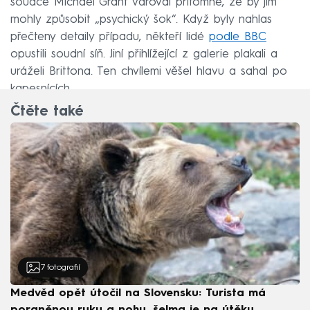
soudce Michael Grant varoval přítomné, že by jim
mohly způsobit „psychický šok“. Když byly nahlas
přečteny detaily případu, někteří lidé
podle BBC
opustili soudní síň. Jiní přihlížející z galerie plakali a
uráželi Brittona. Ten chvílemi věšel hlavu a sahal po
kapesnících.
Čtěte také
7
fotografií
Medvěd opět útočil na Slovensku: Turista má