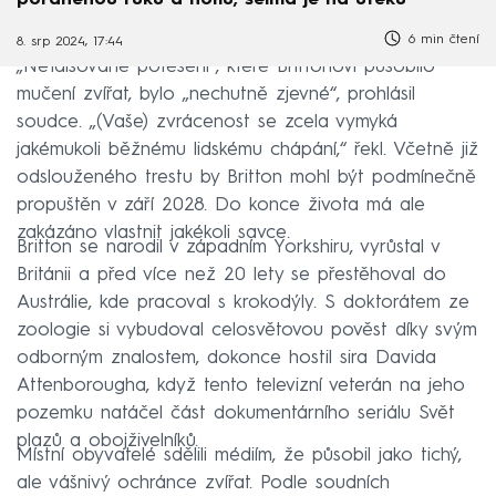
poraněnou ruku a nohu, šelma je na útěku
6 min čtení
8. srp 2024, 17:44
„Nefalšované potěšení“, které Brittonovi působilo
mučení zvířat, bylo „nechutně zjevné“, prohlásil
soudce. „(Vaše) zvrácenost se zcela vymyká
jakémukoli běžnému lidskému chápání,“ řekl. Včetně již
odslouženého trestu by Britton mohl být podmínečně
propuštěn v září 2028. Do konce života má ale
zakázáno vlastnit jakékoli savce.
Britton se narodil v západním Yorkshiru, vyrůstal v
Británii a před více než 20 lety se přestěhoval do
Austrálie, kde pracoval s krokodýly. S doktorátem ze
zoologie si vybudoval celosvětovou pověst díky svým
odborným znalostem, dokonce hostil sira Davida
Attenborougha, když tento televizní veterán na jeho
pozemku natáčel část dokumentárního seriálu Svět
plazů a obojživelníků.
Místní obyvatelé sdělili médiím, že působil jako tichý,
ale vášnivý ochránce zvířat. Podle soudních