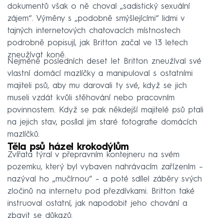
dokumentů však o ně choval „sadistický sexuální
zájem“. Výměny s „podobně smýšlejícími“ lidmi v
tajných internetových chatovacích místnostech
podrobně popisují, jak Britton začal ve 13 letech
zneužívat koně.
Nejméně posledních deset let Britton zneužíval své
vlastní domácí mazlíčky a manipuloval s ostatními
majiteli psů, aby mu darovali ty své, když se jich
museli vzdát kvůli stěhování nebo pracovním
povinnostem. Když se pak někdejší majitelé psů ptali
na jejich stav, posílal jim staré fotografie domácích
mazlíčků.
Těla psů házel krokodýlům
Zvířata týral v přepravním kontejneru na svém
pozemku, který byl vybaven nahrávacím zařízením –
nazýval ho „mučírnou“ – a poté sdílel záběry svých
zločinů na internetu pod přezdívkami. Britton také
instruoval ostatní, jak napodobit jeho chování a
zbavit se důkazů.