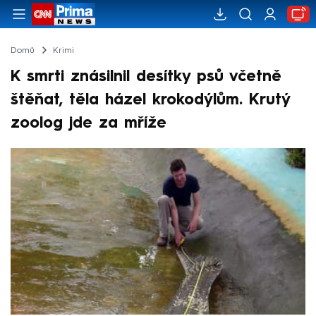
Domů
Krimi
K smrti znásilnil desítky psů včetně
štěňat, těla házel krokodýlům. Krutý
zoolog jde za mříže