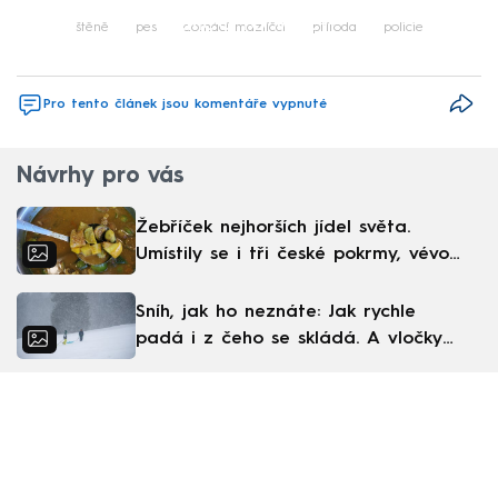
Failed to fetch
štěně
pes
domácí mazlíčci
příroda
policie
Pro tento článek jsou komentáře vypnuté
Návrhy pro vás
Žebříček nejhorších jídel světa.
Umístily se i tři české pokrmy, vévodí
skandinávská kuchyně
Sníh, jak ho neznáte: Jak rychle
padá i z čeho se skládá. A vločky
nejsou bílé