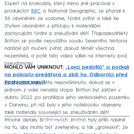
Expert na krokodýly, který mimo jiné pracoval v
produkcích
BBC
a National Geographic, se přiznal k
56 obviněním ze sodomie, týrání zvířat a také ke
čtyřem obviněním z přístupu k materiálům
zachycujícím týrání a zneužívání dětí. Třiapadesátiletý
Britton se podle nejvyššího soudu Severního teritoria
natáčel při mučení zvířat, dokud téměř všechna
nezemřela, a poté tato videa sdílel na internetu pod
pseudonymy.
MOHLO VÁM UNIKNOUT:
„Lovci pedofilů“ si počkali
na policistu-predátora a zbili ho. Odborníci před
postupem varují
Týrání zůstávalo léta nepovšimnuto, dokud se v
jednom z videí nenašla stopa. Britton byl zatčen v
dubnu 2022 po prohlídce jeho venkovského pozemku
v Darwinu, při níž byly v jeho notebooku objeveny
také materiály související se zneužíváním dětí.
Mnohé detaily Brittonových zločinů byly příliš násilné
Failed to fetch
na to, aby mohly být zveřejněny, a tak „groteskní“, že