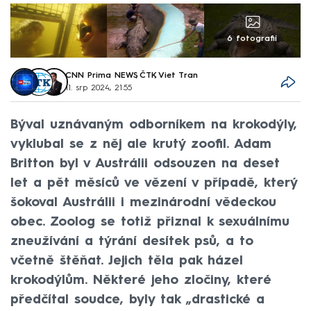
6 fotografií
CNN Prima NEWS
,
ČTK
,
Viet Tran
11. srp 2024, 21:55
Býval uznávaným odborníkem na krokodýly,
vyklubal se z něj ale krutý zoofil. Adam
Britton byl v Austrálii odsouzen na deset
let a pět měsíců ve vězení v případě, který
šokoval Austrálii i mezinárodní vědeckou
obec. Zoolog se totiž přiznal k sexuálnímu
zneužívání a týrání desítek psů, a to
včetně štěňat. Jejich těla pak házel
krokodýlům. Některé jeho zločiny, které
předčítal soudce, byly tak „drastické a