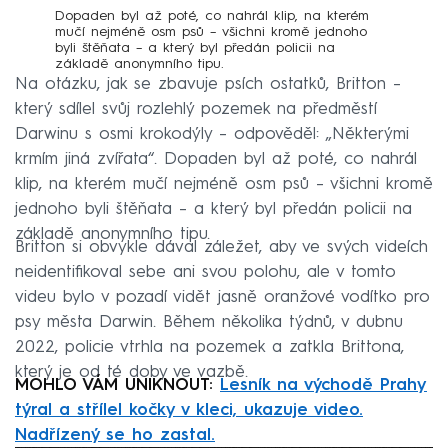
Dopaden byl až poté, co nahrál klip, na kterém
mučí nejméně osm psů – všichni kromě jednoho
byli štěňata – a který byl předán policii na
základě anonymního tipu.
Na otázku, jak se zbavuje psích ostatků, Britton –
který sdílel svůj rozlehlý pozemek na předměstí
Darwinu s osmi krokodýly – odpověděl: „Některými
krmím jiná zvířata“. Dopaden byl až poté, co nahrál
klip, na kterém mučí nejméně osm psů – všichni kromě
jednoho byli štěňata – a který byl předán policii na
základě anonymního tipu.
Britton si obvykle dával záležet, aby ve svých videích
neidentifikoval sebe ani svou polohu, ale v tomto
videu bylo v pozadí vidět jasně oranžové vodítko pro
psy města Darwin. Během několika týdnů, v dubnu
2022, policie vtrhla na pozemek a zatkla Brittona,
který je od té doby ve vazbě.
MOHLO VÁM UNIKNOUT:
Lesník na východě Prahy
týral a střílel kočky v kleci, ukazuje video.
Nadřízený se ho zastal.