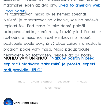
maximálně jeden až dva dny.
Uvedl to americký web
Food Safety
.
Při rozmrazování masa by se nemělo spěchat.
Nejlepší je rozmrazovat ho v lednici, kde ho nečeká
teplotní šok. Pod maso je také dobré položit
odkapávací misku, která zachytí roztátý led. Pokud se
rozhodnete maso rozmrazit v mikrovlnné troubě,
postupujte podle pokynů výrobce zařízení a nastavte
program podle váhy masa. Maso pak zpracujte
neprodleně po rozmrazení, nejdéle do 24 hodin.
MOHLO VÁM UNIKNOUT:
Nákupy potravin před
expirací? Motivace zákazníků je prostá, experti
radí pravidlo „tří O“
Failed to fetch
maso
životní prostředí
skladování
mrazák
kuřecí maso
CNN Prima NEWS