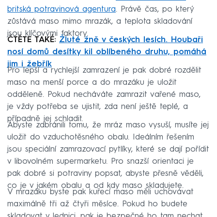
britská potravinová agentura
. Právě čas, po který
zůstává maso mimo mrazák, a teplota skladování
jsou klíčovými faktory.
ČTĚTE TAKÉ:
Žluté žně v českých lesích. Houbaři
nosí domů desítky kil oblíbeného druhu, pomáhá
jim i žebřík
Pro lepší a rychlejší zamrazení je pak dobré rozdělit
maso na menší porce a do mrazáku je uložit
odděleně. Pokud necháváte zamrazit vařené maso,
je vždy potřeba se ujistit, zda není ještě teplé, a
případně jej schladit.
Abyste zabránili tomu, že mráz maso vysuší, musíte jej
uložit do vzduchotěsného obalu. Ideálním řešením
jsou speciální zamrazovací pytlíky, které se dají pořídit
v libovolném supermarketu. Pro snazší orientaci je
pak dobré si potraviny popsat, abyste přesně věděli,
co je v jakém obalu a od kdy maso skladujete.
V mrazáku byste pak kuřecí maso měli uchovávat
maximálně tři až čtyři měsíce. Pokud ho budete
skladovat v lednici, pak je bezpečné ho tam nechat