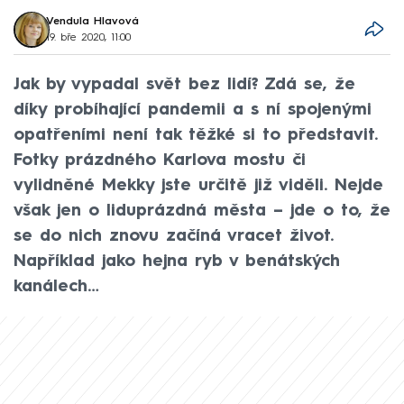
Vendula Hlavová
19. bře 2020, 11:00
Jak by vypadal svět bez lidí? Zdá se, že
díky probíhající pandemii a s ní spojenými
opatřeními není tak těžké si to představit.
Fotky prázdného Karlova mostu či
vylidněné Mekky jste určitě již viděli. Nejde
však jen o liduprázdná města – jde o to, že
se do nich znovu začíná vracet život.
Například jako hejna ryb v benátských
kanálech…