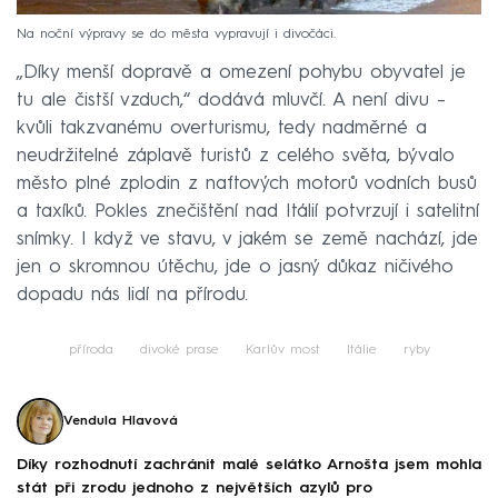
Na noční výpravy se do města vypravují i divočáci.
„Díky menší dopravě a omezení pohybu obyvatel je
tu ale čistší vzduch,“ dodává mluvčí. A není divu –
kvůli takzvanému overturismu, tedy nadměrné a
neudržitelné záplavě turistů z celého světa, bývalo
město plné zplodin z naftových motorů vodních busů
a taxíků. Pokles znečištění nad Itálií potvrzují i satelitní
snímky. I když ve stavu, v jakém se země nachází, jde
jen o skromnou útěchu, jde o jasný důkaz ničivého
dopadu nás lidí na přírodu.
příroda
divoké prase
Karlův most
Itálie
ryby
Vendula Hlavová
Díky rozhodnutí zachránit malé selátko Arnošta jsem mohla
stát při zrodu jednoho z největších azylů pro