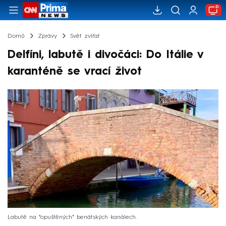
Domů
Zprávy
Svět zvířat
Delfíni, labutě i divočáci: Do Itálie v
karanténě se vrací život
Labutě na "opuštěných" benátských kanálech.