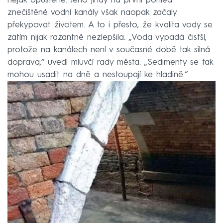
nějak opuštěné. Jeho jindy na první pohled
znečištěné vodní kanály však naopak začaly
překypovat životem. A to i přesto, že kvalita vody se
zatím nijak razantně nezlepšila. „Voda vypadá čistší,
protože na kanálech není v současné době tak silná
doprava,“ uvedl mluvčí rady města. „Sedimenty se tak
mohou usadit na dně a nestoupají ke hladině.“