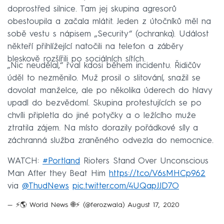
doprostřed silnice. Tam jej skupina agresorů
obestoupila a začala mlátit. Jeden z útočníků měl na
sobě vestu s nápisem „Security“ (ochranka). Událost
někteří přihlížející natočili na telefon a záběry
bleskově rozšířili po sociálních sítích.
„Nic neudělal,“ řval kdosi během incidentu. Řidičův
úděl to nezměnilo. Muž prosil o slitování, snažil se
dovolat manželce, ale po několika úderech do hlavy
upadl do bezvědomí. Skupina protestujících se po
chvíli připletla do jiné potyčky a o ležícího muže
ztratila zájem. Na místo dorazily pořádkové síly a
záchranná služba zraněného odvezla do nemocnice.
WATCH:
#Portland
Rioters Stand Over Unconscious
Man After they Beat Him
https://t.co/V6sMHCp962
via
@ThudNews
pic.twitter.com/4UQapJJD7O
— ⚡️🌎 World News 🌐⚡️ (@ferozwala)
August 17, 2020