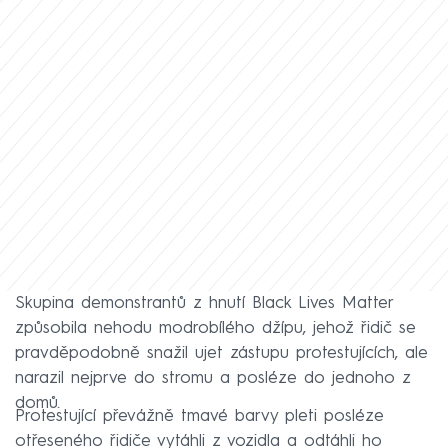
Skupina demonstrantů z hnutí Black Lives Matter
způsobila nehodu modrobílého džípu, jehož řidič se
pravděpodobně snažil ujet zástupu protestujících, ale
narazil nejprve do stromu a posléze do jednoho z
domů.
Protestující převážně tmavé barvy pleti posléze
otřeseného řidiče vytáhli z vozidla a odtáhli ho