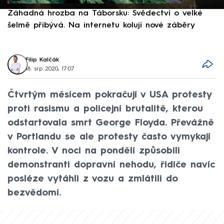
Záhadná hrozba na Táborsku: Svědectví o velké
S
šelmě přibývá. Na internetu kolují nové záběry
d
Filip Kalčák
18. srp 2020, 17:07
Čtvrtým měsícem pokračují v USA protesty
proti rasismu a policejní brutalitě, kterou
odstartovala smrt George Floyda. Převážně
v Portlandu se ale protesty často vymykají
kontrole. V noci na pondělí způsobili
demonstranti dopravní nehodu, řidiče navíc
posléze vytáhli z vozu a zmlátili do
bezvědomí.