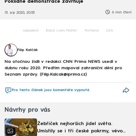
Poklidné demonstrace zavrhuje
6 min čtení
13. srp 2020, 20:33
napadení
Black Lives Matter
Portland
USA
Filip Kalčák
Na otočnou židli v redakci CNN Prima NEWS usedl v
dubnu roku 2020. Předtím mapoval zahraniční dění pro
Seznam zprávy. (Filip.Kalcak@iprima.cz)
Pro tento článek jsou komentáře vypnuté
Návrhy pro vás
Žebříček nejhorších jídel světa.
Umístily se i tři české pokrmy, vévodí