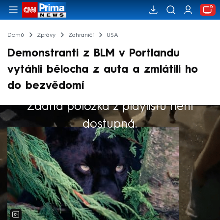
Domů
Zprávy
Zahraničí
USA
Demonstranti z BLM v Portlandu
vytáhli bělocha z auta a zmlátili ho
do bezvědomí
Žádná položka z playlistu není
Výběr redakce
dostupná.