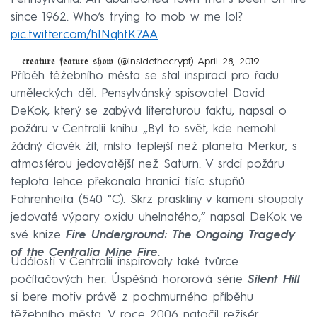
since 1962. Who’s trying to mob w me lol?
pic.twitter.com/h1NqhtK7AA
— 𝖈𝖗𝖊𝖆𝖙𝖚𝖗𝖊 𝖋𝖊𝖆𝖙𝖚𝖗𝖊 𝖘𝖍𝖔𝖜 (@insidethecrypt)
April 28, 2019
Příběh těžebního města se stal inspirací pro řadu
uměleckých děl. Pensylvánský spisovatel David
DeKok, který se zabývá literaturou faktu, napsal o
požáru v Centralii knihu. „Byl to svět, kde nemohl
žádný člověk žít, místo teplejší než planeta Merkur, s
atmosférou jedovatější než Saturn. V srdci požáru
teplota lehce překonala hranici tisíc stupňů
Fahrenheita (540 °C). Skrz praskliny v kameni stoupaly
jedovaté výpary oxidu uhelnatého,“ napsal DeKok ve
své knize
Fire Underground: The Ongoing Tragedy
of the Centralia Mine Fire
.
Události v Centralii inspirovaly také tvůrce
počítačových her. Úspěšná hororová série
Silent Hill
si bere motiv právě z pochmurného příběhu
těžebního města. V roce 2006 natočil režisér