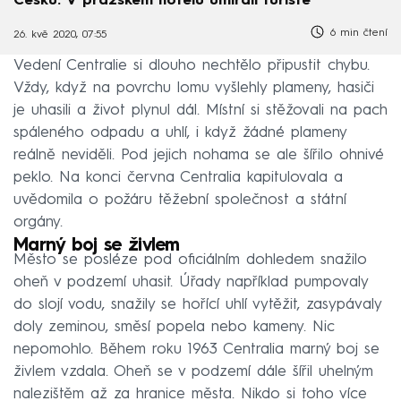
Česku. V pražském hotelu umírali turisté
6 min čtení
26. kvě 2020, 07:55
Vedení Centralie si dlouho nechtělo připustit chybu.
Vždy, když na povrchu lomu vyšlehly plameny, hasiči
je uhasili a život plynul dál. Místní si stěžovali na pach
spáleného odpadu a uhlí, i když žádné plameny
reálně neviděli. Pod jejich nohama se ale šířilo ohnivé
peklo. Na konci června Centralia kapitulovala a
uvědomila o požáru těžební společnost a státní
orgány.
Marný boj se živlem
Město se posléze pod oficiálním dohledem snažilo
oheň v podzemí uhasit. Úřady například pumpovaly
do slojí vodu, snažily se hořící uhlí vytěžit, zasypávaly
doly zeminou, směsí popela nebo kameny. Nic
nepomohlo. Během roku 1963 Centralia marný boj se
živlem vzdala. Oheň se v podzemí dále šířil uhelným
nalezištěm až za hranice města. Nikdo si toho více