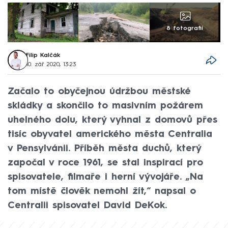
8 fotografií
Filip Kalčák
10. zář 2020, 13:23
Začalo to obyčejnou údržbou městské
skládky a skončilo to masivním požárem
uhelného dolu, který vyhnal z domovů přes
tisíc obyvatel amerického města Centralia
v Pensylvánii. Příběh města duchů, který
započal v roce 1961, se stal inspirací pro
spisovatele, filmaře i herní vývojáře. „Na
tom místě člověk nemohl žít,“ napsal o
Centralii spisovatel David DeKok.