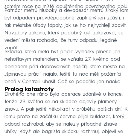
samém roce na místě opuštěného povrchového dolu.
Patnáct metrů hluboký a devadesát metrů široký lom
byl odpadem pravděpodobně zaplněný jen zčásti, i
tak městské úřady tápaly, jak se ho nejrychleji zbavit.
Navzdory zákonu, který podobný akt zakazoval, se
vedení města rozhodlo, že tuny odpadu ilegálně
zapálí.
Skládka, která měla být podle vyhlášky plněna jen
nehořlavým materiálem, se vzňala 27. května pod
dohledem pěti dobrovolných hasičů, které město na
„špinavou práci“ najalo. Ještě tu noc měli požárníci
oheň v Centralii uhasit. Což se podařilo jen naoko.
Prolog katastrofy
Druhého dne ráno byla operace zdánlivě u konce.
Jenže 29. května se na skládce objevily plameny
znovu. A pak ještě několikrát v průběhu dalších dní. K
lomu proto na začátku června přijel buldozer, který
odpad rozhrabal, aby se nalezly případné žhavé
uhlíky. Když ale bagrista skládku rozhrnul, objevil ve