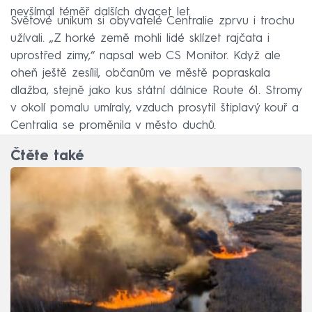
nevšímal téměř dalších dvacet let.
Světové unikum si obyvatelé Centralie zprvu i trochu
užívali. „Z horké země mohli lidé sklízet rajčata i
uprostřed zimy,“ napsal web CS Monitor. Když ale
oheň ještě zesílil, občanům ve městě popraskala
dlažba, stejně jako kus státní dálnice Route 61. Stromy
v okolí pomalu umíraly, vzduch prosytil štiplavý kouř a
Centralia se proměnila v město duchů.
Čtěte také