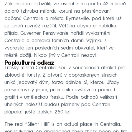
Zákonodárci schválili, že uvolní z rozpočtu 42 milionů
dolarů (zhruba miliardu korun) na přestěhovaní
občanů Centralie a města Byrnesville, pod které už
se oheň rovněž rozšířil. Většina obyvatel nabídku
přijala. Guvernér Pensylvánie nařídil vyvlastnění
Centralie a demolici tamních domů. Výjimku si
vyprosilo jen posledních sedm obyvatel, kteří ve
městě dožijí. Nikdo jiný v Centralii nezbyl.
Popkulturní odkaz
Trosky města Centralia jsou v současnosti atrakcí pro
zbloudilé turisty. Z otvorů v popraskaných silnicích
uniká jedovatý dým, torzo dálnice 61, kterou úřady
přesměrovaly jinam, proměnili návštěvníci pomocí
graffiti v uměleckou fresku. Podle odhadů velikosti
uhelných nalezišť budou plameny pod Centralií
plápolat ještě dalších 250 let.
The real “Silent Hill” is an actual place in Centralia,
Pennsylvania. An abandoned town that’s been on fire