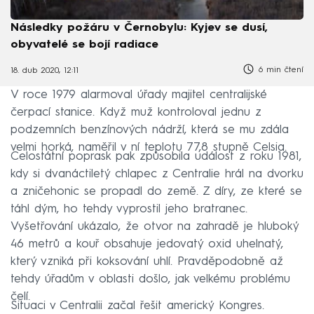
Následky požáru v Černobylu: Kyjev se dusí,
obyvatelé se bojí radiace
6 min čtení
18. dub 2020, 12:11
V roce 1979 alarmoval úřady majitel centralijské
čerpací stanice. Když muž kontroloval jednu z
podzemních benzínových nádrží, která se mu zdála
velmi horká, naměřil v ní teplotu 77,8 stupně Celsia.
Celostátní poprask pak způsobila událost z roku 1981,
kdy si dvanáctiletý chlapec z Centralie hrál na dvorku
a zničehonic se propadl do země. Z díry, ze které se
táhl dým, ho tehdy vyprostil jeho bratranec.
Vyšetřování ukázalo, že otvor na zahradě je hluboký
46 metrů a kouř obsahuje jedovatý oxid uhelnatý,
který vzniká při koksování uhlí. Pravděpodobně až
tehdy úřadům v oblasti došlo, jak velkému problému
čelí.
Situaci v Centralii začal řešit americký Kongres.