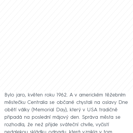
Bylo jaro, květen roku 1962. A v americkém těžebním
městečku Centralia se občané chystali na oslavy Dne
obětí války (Memorial Day), který v USA tradičně
připadá na poslední májový den. Správa města se
rozhodla, že než přijde sváteční chvíle, vyčistí
nedalekou skládku odpadu, která vznikla v tom