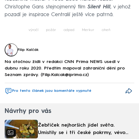
Christophe Gans stejnojmenný film
Silent Hill
, v jehož
pozadí je inspirace Centralií ještě více patrná.
výročí
požár
odpad
Merkur
oheň
Filip Kalčák
Na otočnou židli v redakci CNN Prima NEWS usedl v
dubnu roku 2020. Předtím mapoval zahraniční dění pro
Seznam zprávy. (Filip.Kalcak@iprima.cz)
Pro tento článek jsou komentáře vypnuté
Návrhy pro vás
Žebříček nejhorších jídel světa.
Umístily se i tři české pokrmy, vévodí