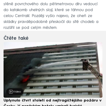
stěně povrchového dolu pětimetrovou díru vedoucí
do katakomb uhelných slojí, které se táhnou pod
celou Centralií. Později vyšlo najevo, že oheň ze
skládky pravděpodobně přeskočil do sítě chodeb a
rozšířil se pod celým městem.
Čtěte také
Video
Uplynulo čtvrt století od nejtragičtějšího požáru v