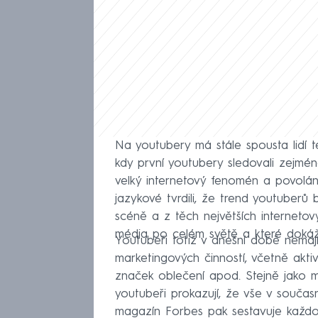
Na youtubery má stále spousta lidí te
kdy první youtubery sledovali zejmén
velký internetový fenomén a povolání,
jazykové tvrdili, že trend youtuberů
scéně a z těch největších internetový
média po celém světě a které dokáží
Youtubeři totiž v dnešní době nemají
marketingových činností, včetně aktiv
značek oblečení apod. Stejně jako mn
youtubeři prokazují, že vše v součas
magazín Forbes pak sestavuje každor