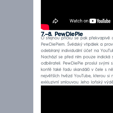
7.–8. PewDiePie
O stejnou příčku se pak překvapivě d
PewDiePiem. Švédský vtipálek a provo
odebíraný individuální účet na YouTub
Nachází se před ním pouze indická s
odběrateli. PewDiePie proslul svými
kontě také řadu skandálů v čele s n
největších hvězd YouTube, kterou si n
exkluzivní smlouvou. Jeho loňský výdě