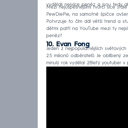
vydělali nejvíce peněz a jsou tedy a
Mezi nejúspěšnějšími tvůrci sice stál
PewDiePie, na samotné špičce ovšem 
Potvrzuje to čím dál větší trend a s
dětmi patří na YouTube mezi ty nejs
peněz?
10. Evan Fong
Jeden z nejpopulárnějších světový
25 milionů odběratelů. Je oblíbený 
minulý rok vydělal 28letý youtuber v