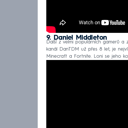
9. Daniel Middleton
Další z velmi populárních gamerů a z
kanál DanTDM už přes 8 let, je nejv
Minecraft a Fortnite. Loni se jeho k