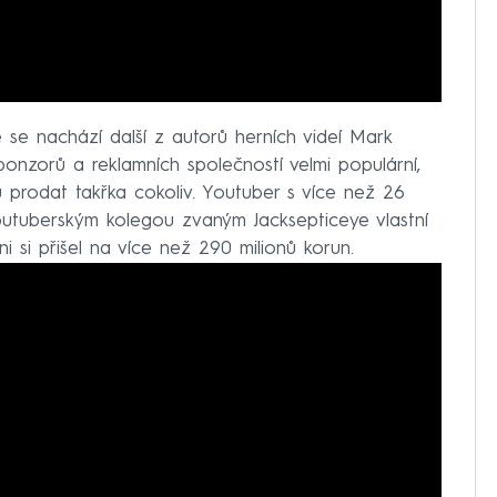
 nachází další z autorů herních videí Mark
sponzorů a reklamních společností velmi populární,
 prodat takřka cokoliv. Youtuber s více než 26
outuberským kolegou zvaným Jacksepticeye vlastní
 si přišel na více než 290 milionů korun.