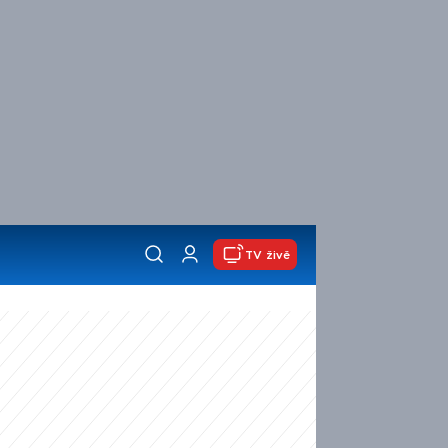
TV živě