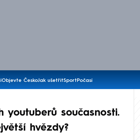
í
Objevte Česko
Jak ušetřit
Sport
Počasí
h youtuberů současnosti.
ejvětší hvězdy?