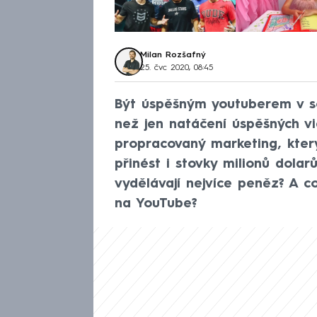
Milan Rozšafný
25. čvc 2020, 08:45
Být úspěšným youtuberem v so
než jen natáčení úspěšných vi
propracovaný marketing, kte
přinést i stovky milionů dolar
vydělávají nejvíce peněz? A c
na YouTube?