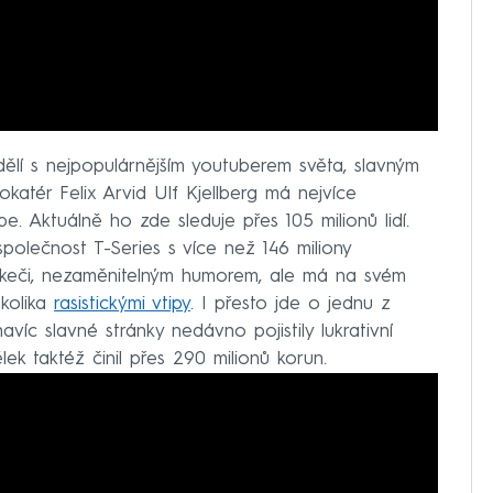
ělí s nejpopulárnějším youtuberem světa, slavným
katér Felix Arvid Ulf Kjellberg má nejvíce
e. Aktuálně ho zde sleduje přes 105 milionů lidí.
polečnost T-Series s více než 146 miliony
 skeči, nezaměnitelným humorem, ale má na svém
ěkolika
rasistickými vtipy
. I přesto jde o jednu z
avíc slavné stránky nedávno pojistily lukrativní
lek taktéž činil přes 290 milionů korun.