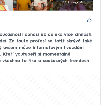
10 fotografií
učasnosti obnáší už daleko více činností,
deí. Za touto profesí se totiž skrývá také
rý ovšem může internetovým hvězdám
ů. Kteří youtubeři si momentálně
o všechno to říká o současných trendech