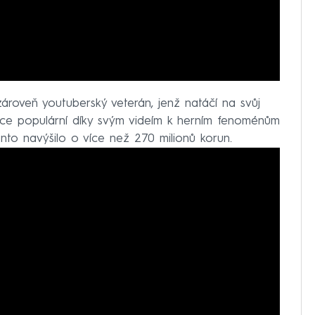
ároveň youtuberský veterán, jenž natáčí na svůj
íce populární díky svým videím k herním fenoménům
onto navýšilo o více než 270 milionů korun.