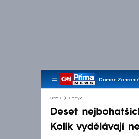
Domácí
Zahranič
Pořady
Domů
Lifestyle
Deset nejbohatšíc
Kolik vydělávají n