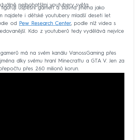
ktuálně nejbohatšími youtubery světa.
e figurují úspěšní gameři a slavná jména jako
najdete i dětské youtubery mladší deseti let.
tudie od
Pew Research Center
, podle níž videa s
ledovanější. Kdo z youtuberů tedy vydělává nejvíce
ch gamerů má na svém kanálu VanossGaming přes
zejména díky svému hraní Minecraftu a GTA V. Jen za
 přepočtu přes 260 milionů korun.