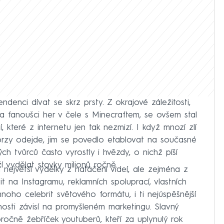
ndenci dívat se skrz prsty. Z okrajové záležitosti,
a fanoušci her v čele s Minecraftem, se ovšem stal
 které z internetu jen tak nezmizí. I když mnozí zlí
 brzy odejde, jim se povedlo etablovat na současné
ch tvůrců často vyrostly i hvězdy, o nichž píší
 vydělat stovky milionů ročně.
 největší výdělky z natáčení videí, ale zejména z
it na Instagramu, reklamních spoluprací, vlastních
oho celebrit světového formátu, i ti nejúspěšnější
nosti závisí na promyšleném marketingu. Slavný
očně žebříček youtuberů, kteří za uplynulý rok