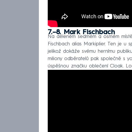
7.–8. Mark Fischbach
Na děleném sedmém a osmém místě se
Fischbach alias Markiplier. Ten je u 
jelikož dokáže svému hernímu publiku
miliony odběratelů pak společně s y
úspěšnou značku oblečení Cloak. Loni