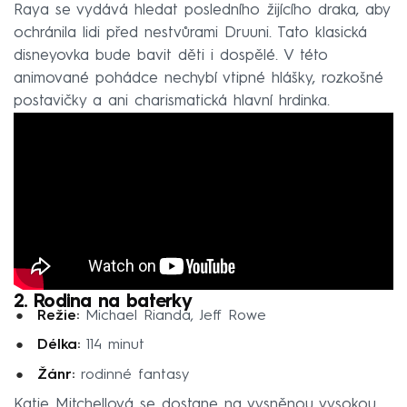
Raya se vydává hledat posledního žijícího draka, aby
ochránila lidi před nestvůrami Druuni. Tato klasická
disneyovka bude bavit děti i dospělé. V této
animované pohádce nechybí vtipné hlášky, rozkošné
postavičky a ani charismatická hlavní hrdinka.
2. Rodina na baterky
Režie:
Michael Rianda, Jeff Rowe
Délka:
114 minut
Žánr:
rodinné fantasy
Katie Mitchellová se dostane na vysněnou vysokou