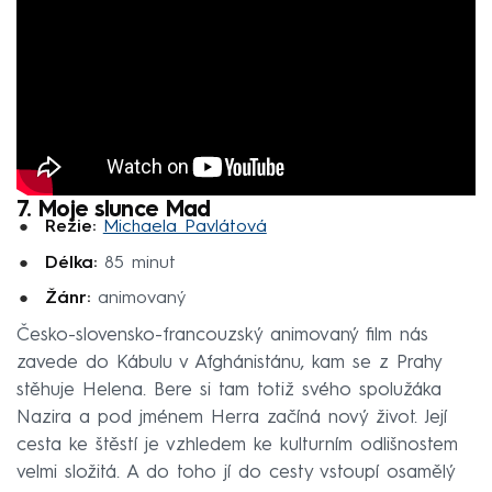
7. Moje slunce Mad
Režie:
Michaela Pavlátová
Délka:
85 minut
Žánr:
animovaný
Česko-slovensko-francouzský animovaný film nás
zavede do Kábulu v Afghánistánu, kam se z Prahy
stěhuje Helena. Bere si tam totiž svého spolužáka
Nazira a pod jménem Herra začíná nový život. Její
cesta ke štěstí je vzhledem ke kulturním odlišnostem
velmi složitá. A do toho jí do cesty vstoupí osamělý