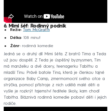
6. Mimi šéf: Rodinný podnik
Režie:
Tom McGratth
Délka:
108 minut
Žánr:
rodinná komedie
Jedná se o druhý díl Mimi šéfa. Z bratrů Tima a Teda
už jsou dospělí. Z Teda je úspěšný byznysmen, Tim
má manželku a dvě dcery, teenagerku Tabithu a
mladší Tinu. Právě batole Tina, která je členkou tajné
organizace Baby Camp, zmermomocní svého otce a
strýčka, pomocí přístroje z nich udělá malé děti a
vyšle je rozkrýt tajemství ředitele školy, kam chodí
Tabitha. Bláznivá rodinná komedie pobaví děti i jejich
rodiče.