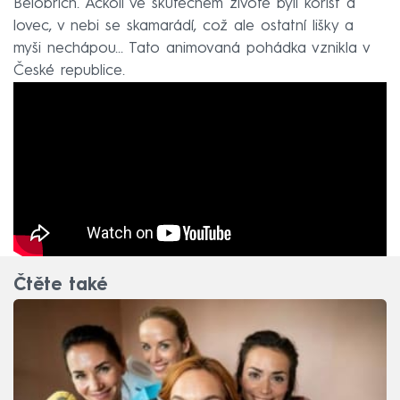
Bělobřich. Ačkoli ve skutečném životě byli kořist a
lovec, v nebi se skamarádí, což ale ostatní lišky a
myši nechápou... Tato animovaná pohádka vznikla v
České republice.
Čtěte také