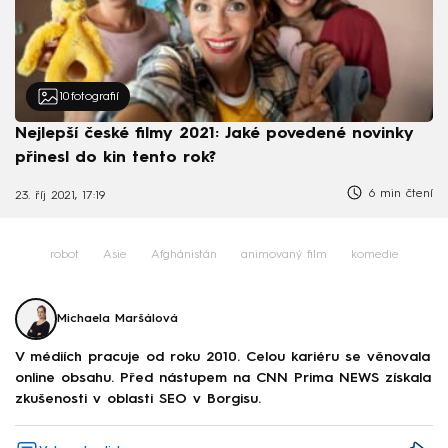
10
fotografií
Nejlepší české filmy 2021: Jaké povedené novinky
přinesl do kin tento rok?
6 min čtení
23. říj 2021, 17:19
robot
Asie
Afghánistán
animovaný film
komedie
Michaela Maršálová
V médiích pracuje od roku 2010. Celou kariéru se věnovala
online obsahu. Před nástupem na CNN Prima NEWS získala
zkušenosti v oblasti SEO v Borgisu.