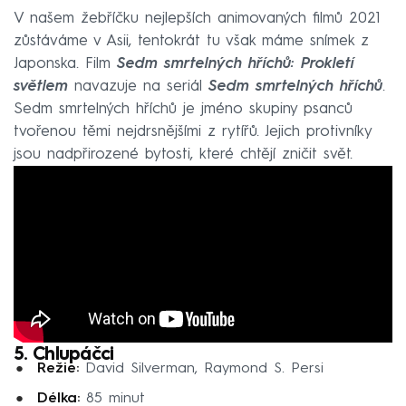
V našem žebříčku nejlepších animovaných filmů 2021
zůstáváme v Asii, tentokrát tu však máme snímek z
Japonska. Film
Sedm smrtelných hříchů: Prokletí
světlem
navazuje na seriál
Sedm smrtelných hříchů
.
Sedm smrtelných hříchů je jméno skupiny psanců
tvořenou těmi nejdrsnějšími z rytířů. Jejich protivníky
jsou nadpřirozené bytosti, které chtějí zničit svět.
5. Chlupáčci
Režie:
David Silverman, Raymond S. Persi
Délka:
85 minut