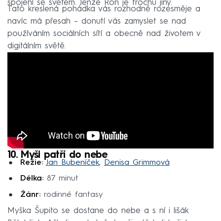
spojení se světem. Jenže Ron je trochu jiný.
Tato kreslená pohádka vás rozhodně rozesměje a
navíc má přesah – donutí vás zamyslet se nad
používáním sociálních sítí a obecně nad životem v
digitálním světě.
10. Myši patří do nebe
Režie:
Jan Bubeníček
,
Denisa Grimmová
Délka:
87 minut
Žánr:
rodinné fantasy
Myška Šupito se dostane do nebe a s ní i lišák