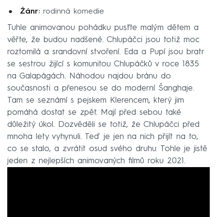
Žánr:
rodinná komedie
Tuhle animovanou pohádku pusťte malým dětem a
věřte, že budou nadšené. Chlupáčci jsou totiž moc
roztomilá a srandovní stvoření. Eda a Pupí jsou bratr
se sestrou žijící s komunitou Chlupáčků v roce 1835
na Galapágách. Náhodou najdou bránu do
současnosti a přenesou se do moderní Šanghaje.
Tam se seznámí s pejskem Klerencem, který jim
pomáhá dostat se zpět. Mají před sebou také
důležitý úkol. Dozvěděli se totiž, že Chlupáčci před
mnoha lety vyhynuli. Teď je jen na nich přijít na to,
co se stalo, a zvrátit osud svého druhu. Tohle je jistě
jeden z nejlepších animovaných filmů roku 2021.