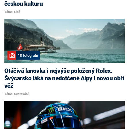
českou kulturu
Téma: Lidé
18 fotografií
Otáčivá lanovka i nejvýše položený Rolex.
Švýcarsko láká na nedotčené Alpy i novou obří
věž
Téma: Cestování