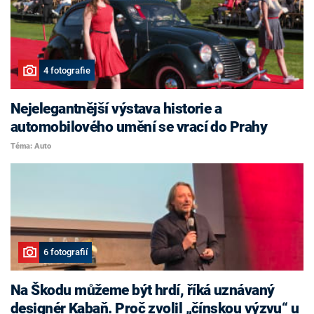
4 fotografie
Nejelegantnější výstava historie a
automobilového umění se vrací do Prahy
Téma: Auto
6 fotografií
Na Škodu můžeme být hrdí, říká uznávaný
designér Kabaň. Proč zvolil „čínskou výzvu“ u