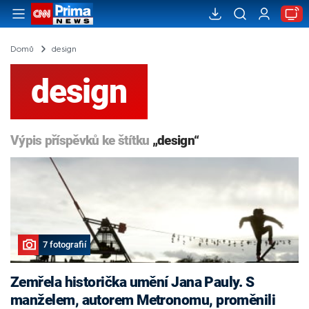
Domů
design
design
Výpis příspěvků ke štítku
„design“
7 fotografií
Zemřela historička umění Jana Pauly. S
manželem, autorem Metronomu, proměnili