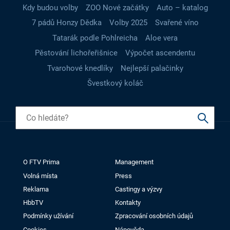
Kdy budou volby
ZOO Nové začátky
Auto – katalog
7 pádů Honzy Dědka
Volby 2025
Svařené víno
Tatarák podle Pohlreicha
Aloe vera
Pěstování lichořeřišnice
Výpočet ascendentu
Tvarohové knedlíky
Nejlepší palačinky
Švestkový koláč
O FTV Prima
Management
Volná místa
Press
Reklama
Castingy a výzvy
HbbTV
Kontakty
Podmínky užívání
Zpracování osobních údajů
Cookies
Nápověda