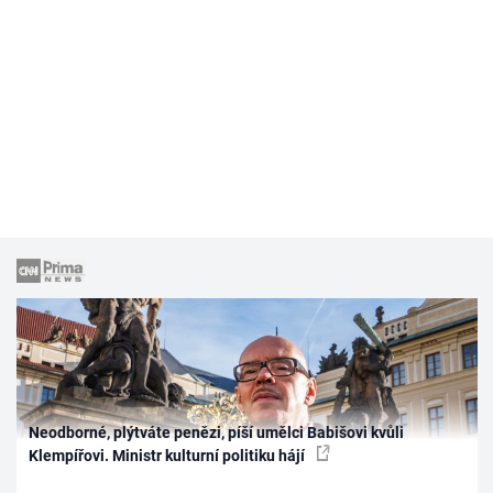
Neodborné, plýtváte penězi, píší umělci Babišovi kvůli
Klempířovi. Ministr kulturní politiku hájí