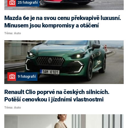
25 fotografií
Mazda 6e je na svou cenu překvapivě luxusní.
Minusem jsou kompromisy a otáčení
Téma: Auto
9 fotografií
Renault Clio poprvé na českých silnicích.
Potěší cenovkou i jízdními vlastnostmi
Téma: Auto