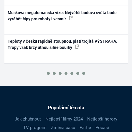
Muskova megalomanská vize: Největší budova světa bude
vyrábět čipy pro roboty i vesmír
Teploty v Česku rapidně stoupnou, platí trojitá VÝSTRAHA.
Tropy však brzy utnou silné bouřky
Populární témata
Jak zhubnout
Nejlepší filmy 2024
Nejlepší horory
TV program
Změna času
Partie
Počasí