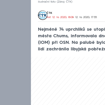
ilustrační foto
Zdroj: ČTK
ČTK
Akt. 12. lis 2020, 18:08
• 12. lis 2020, 17:35
Nejméně 74 uprchlíků se utopi
města Chums, informovala dn
(IOM) při OSN. Na palubě bylo
lidí zachránila libyjská pobřež