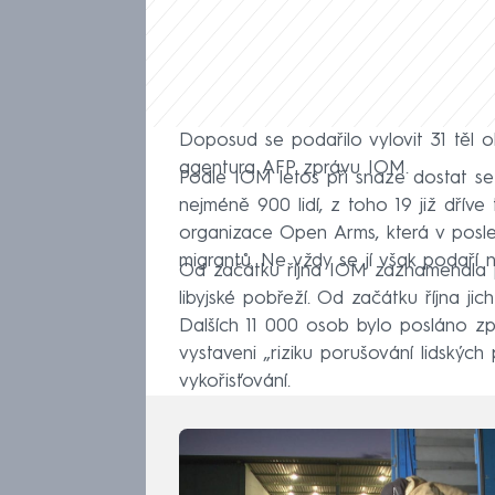
Doposud se podařilo vylovit 31 těl ob
agentura AFP zprávu IOM.
Podle IOM letos při snaze dostat s
nejméně 900 lidí, z toho 19 již dříve
organizace Open Arms, která v posl
migrantů. Ne vždy se jí však podaří n
Od začátku října IOM zaznamenala pr
libyjské pobřeží. Od začátku října ji
Dalších 11 000 osob bylo posláno z
vystaveni „riziku porušování lidských
vykořisťování.