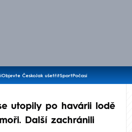
í
Objevte Česko
Jak ušetřit
Sport
Počasí
e utopily po havárii lodě
oři. Další zachránili