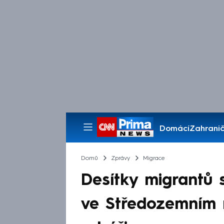
Domácí
Zahranič
Pořady
Domů
Zprávy
Migrace
Desítky migrantů s
ve Středozemním m