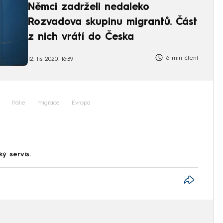
Němci zadrželi nedaleko
Rozvadova skupinu migrantů. Část
z nich vrátí do Česka
6 min čtení
12. lis 2020, 16:39
Itálie
migrace
Evropa
ký servis.