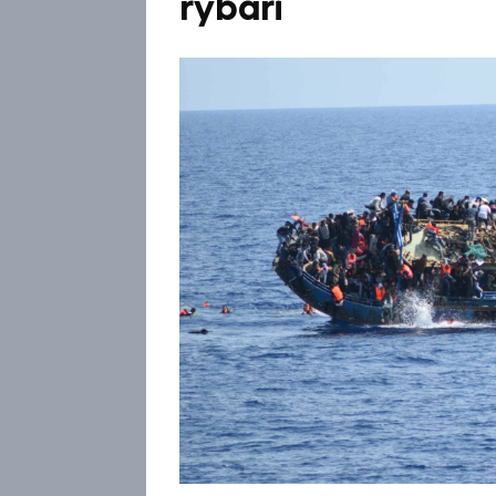
rybáři