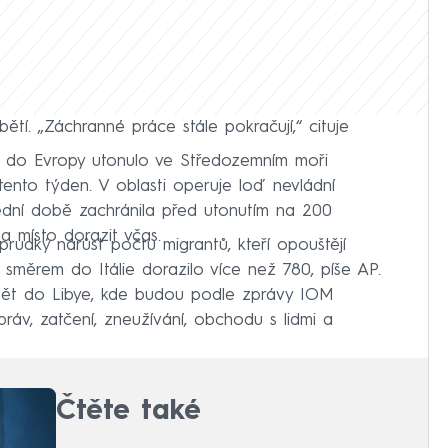
ětí. „Záchranné práce stále pokračují,“ cituje
e do Evropy utonulo ve Středozemním moři
 tento týden. V oblasti operuje loď nevládní
ední době zachránila před utonutím na 200
a místo dorazit včas.
udký nárůst počtu migrantů, kteří opouštějí
ch směrem do Itálie dorazilo více než 780, píše AP.
pět do Libye, kde budou podle zprávy IOM
 práv, zatčení, zneužívání, obchodu s lidmi a
Čtěte také