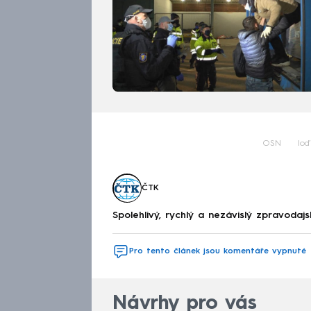
OSN
loď
ČTK
Spolehlivý, rychlý a nezávislý zpravodajs
Pro tento článek jsou komentáře vypnuté
Návrhy pro vás