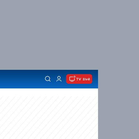
TV živě