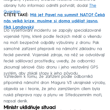
obrany tuto informaci odmítli potvrdit, dodal
The
Guardian
.
ČTĚTE TAKÉ:
Má jet Pavel na summit NATO? Čeká
nás velká krize, musíme si doma udělat jasno,
říká Landovský
Do vyšetřování incidentu se zapojily specializované
vojenské týmy, které podle řeckých médií o víkendu
na moři bezpečně odpálily výbušniny z dronu. Pak
samotné zařízení přepravili na námořní základnu na
řecké pevnině. Vojenské zdroje, na něž se odvolávají
řecké sdělovací prostředky, uvedly, že odborníci
zkoumají sériové číslo dronu i jeho vestavěný GPS
systém, aby získali stopy k jeho původu.
Vzhledem k tomu, že zařízení podle odborníků
připomíná námořní dron Magura V3 ukrajinské výroby,
objevila se i teorie, že jeho zamýšleným cílem byla
ruská přeprava ropy a plynu ve Středozemním moři,
napsal deník.
Ministr uklidňuje situaci