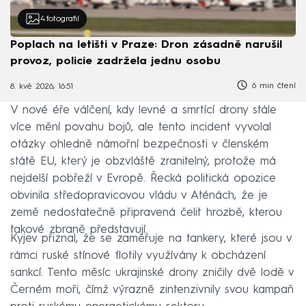
4
fotografií
Poplach na letišti v Praze: Dron zásadně narušil
provoz, policie zadržela jednu osobu
6 min čtení
8. kvě 2026, 16:51
V nové éře válčení, kdy levné a smrtící drony stále
více mění povahu bojů, ale tento incident vyvolal
otázky ohledně námořní bezpečnosti v členském
státě EU, který je obzvláště zranitelný, protože má
nejdelší pobřeží v Evropě. Řecká politická opozice
obvinila středopravicovou vládu v Aténách, že je
země nedostatečně připravená čelit hrozbě, kterou
takové zbraně představují.
Kyjev přiznal, že se zaměřuje na tankery, které jsou v
rámci ruské stínové flotily využívány k obcházení
sankcí. Tento měsíc ukrajinské drony zničily dvě lodě v
Černém moři, čímž výrazně zintenzivnily svou kampaň