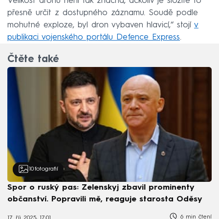
Velikost dronu není tak značná, ačkoliv je složité to
přesně určit z dostupného záznamu. Soudě podle
mohutné exploze, byl dron vybaven hlavicí,“ stojí
v
publikaci vojenského portálu Defence Express
.
Čtěte také
10
fotografií
Spor o ruský pas: Zelenskyj zbavil prominenty
občanství. Popravili mě, reaguje starosta Oděsy
6 min čtení
17. říj 2025, 17:01