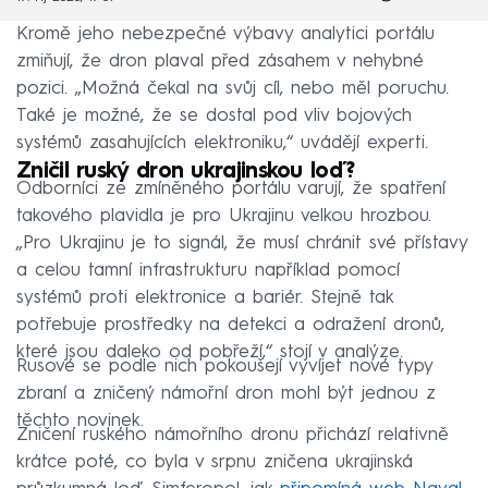
Kromě jeho nebezpečné výbavy analytici portálu
zmiňují, že dron plaval před zásahem v nehybné
pozici. „Možná čekal na svůj cíl, nebo měl poruchu.
Také je možné, že se dostal pod vliv bojových
systémů zasahujících elektroniku,“ uvádějí experti.
Zničil ruský dron ukrajinskou loď?
Odborníci ze zmíněného portálu varují, že spatření
takového plavidla je pro Ukrajinu velkou hrozbou.
„Pro Ukrajinu je to signál, že musí chránit své přístavy
a celou tamní infrastrukturu například pomocí
systémů proti elektronice a bariér. Stejně tak
potřebuje prostředky na detekci a odražení dronů,
které jsou daleko od pobřeží,“ stojí v analýze.
Rusové se podle nich pokoušejí vyvíjet nové typy
zbraní a zničený námořní dron mohl být jednou z
těchto novinek.
Zničení ruského námořního dronu přichází relativně
krátce poté, co byla v srpnu zničena ukrajinská