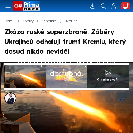
Domů
Zprávy
Zahraničí
Ukrajina
Zkáza ruské superzbraně. Záběry
Ukrajinců odhalují trumf Kremlu, který
dosud nikdo neviděl
Žádná položka z playlistu není
dostupná.
9 fotografií
Tomáš Kačmár
18. říj 2025, 11:49
Ukrajinské námořnictvo zničilo unikátní
ruský dron, který plul na otevřeném moři.