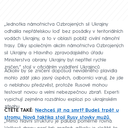
„Jednotka námořnictva Ozbrojených sil Ukrajiny
odhalila nepřátelskou loď bez posádky v teritoriálních
vodách Ukrajiny, a to v oblasti poblíž civilní námořní
trasy. Díky společným akcím námořnictva Ozbrojených
sil Ukrajiny a Hlavního zpravodajského úřadu
Ministerstva obrany Ukrajiny byl nepřítel rychle
zničen,“ stojí v oficiálním vyjádření Ukrajinců.
Ačkoliv by se zničení doposud neviděného plavidla
mohlo zdát jako jasný úspěch, odborníci varují, že jde
o neblahou předzvěst, protože Rusové mohou
testovat novou a velmi nebezpečnou zbraň. Experti
vypichují zejména rozsáhlou explozi po ukrajinském
zásahu.
ČTĚTE TAKÉ:
Nechceš jít na smrt? Budeš trpět u
stromu. Nová taktika stojí Rusy stovky mužů.
„Mimo hlavní strukturu je paluba poměrně rovná.