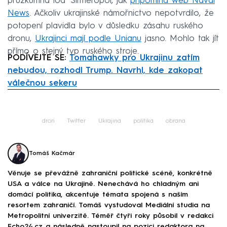
průzkumná loď Simferopol, jak
připomíná web Naval
News
. Ačkoliv ukrajinské námořnictvo nepotvrdilo, že
potopení plavidla bylo v důsledku zásahu ruského
dronu,
Ukrajinci mají podle Unianu
jasno. Mohlo tak jít
přímo o stejný typ ruského stroje.
PODÍVEJTE SE:
Tomahawky pro Ukrajinu zatím
nebudou, rozhodl Trump. Navrhl, kde zakopat
válečnou sekeru
Failed to fetch
dron
Twitter
Ukrajina
politika
obrana
Tomáš Kačmár
Věnuje se převážně zahraniční politické scéně, konkrétně
USA a válce na Ukrajině. Nenechává ho chladným ani
domácí politika, akcentuje témata spojená s naším
resortem zahraničí. Tomáš vystudoval Mediální studia na
Metropolitní univerzitě. Téměř čtyři roky působil v redakci
Echo24.cz a následně nastoupil na pozici redaktora na