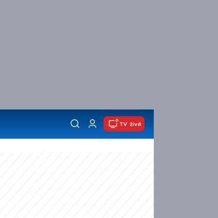
TV živě