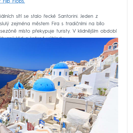
 Flip Flops.
álních sítí se stalo řecké Santorini. Jeden z
slulý zejména městem Fira s tradičními na bílo
sezóně místo překypuje turisty. V klidnějším období
ávaný klid a krásné výhledy.