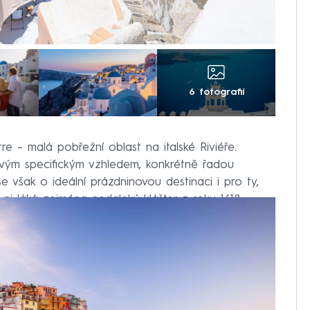
6 fotografií
e – malá pobřežní oblast na italské Riviéře.
 svým specifickým vzhledem, konkrétně řadou
 však o ideální prázdninovou destinaci i pro ty,
 Na ni láká zejména nedaleký klášter z roku 1618.