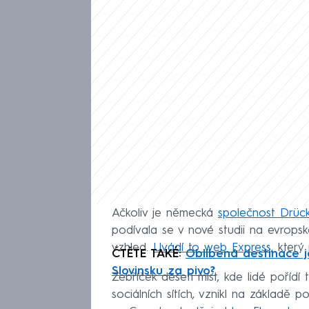
Ačkoliv je německá
společnost Drüc
podívala se v nové studii na evropské 
vzhled.
Uvádí to web Express,
který m
ČTĚTE TAKÉ:
Oblíbená destinace je
Slovinsku za pivo?
Žebříček deseti míst, kde lidé pořídí 
sociálních sítích, vznikl na základě