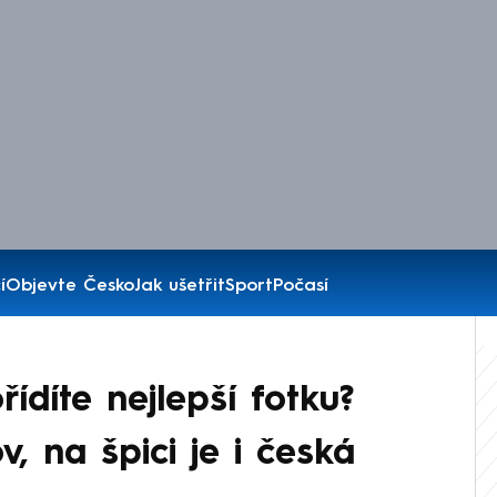
í
Objevte Česko
Jak ušetřit
Sport
Počasí
díte nejlepší fotku?
v, na špici je i česká