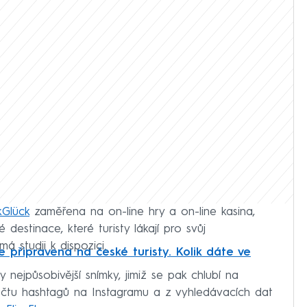
kGlück
zaměřena na on-line hry a on-line kasina,
destinace, které turisty lákají pro svůj
á studii k dispozici.
 připravena na české turisty. Kolik dáte ve
ty nejpůsobivější snímky, jimiž se pak chlubí na
 počtu hashtagů na Instagramu a z vyhledávacích dat