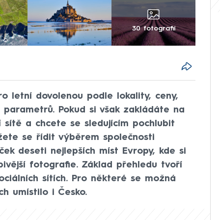
30 fotografií
ro letní dovolenou podle lokality, ceny,
h parametrů. Pokud si však zakládáte na
í sítě a chcete se sledujícím pochlubit
ůžete se řídit výběrem společnosti
ček deseti nejlepších míst Evropy, kde si
ivější fotografie. Základ přehledu tvoří
ciálních sítích. Pro některé se možná
h umístilo i Česko.