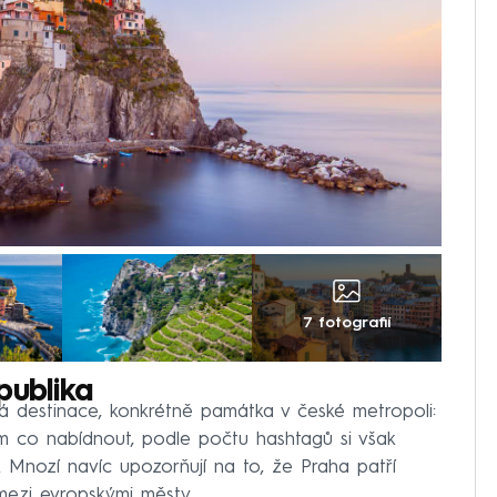
7 fotografií
publika
cká destinace, konkrétně památka v české metropoli:
ům co nabídnout, podle počtu hashtagů si však
ů. Mnozí navíc upozorňují na to, že Praha patří
 mezi evropskými městy.