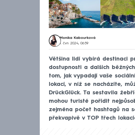
Monika Kabourková
1. čvn 2024, 06:59
Většina lidí vybírá destinaci p
dostupnosti a dalších běžnýc
tom, jak vypadají vaše sociáln
lokací, v níž se nacházíte, m
DrückGlück. Ta sestavila žebří
mohou turisté pořídit nejpůsob
zejména počet hashtagů na so
překvapivě v TOP třech lokacíc