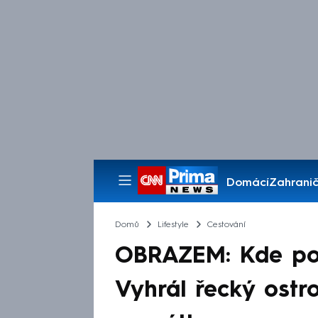
Domácí
Zahranič
Pořady
Domů
Lifestyle
Cestování
OBRAZEM: Kde poří
Vyhrál řecký ostro