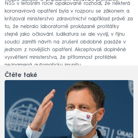
NSS v letošním roce opakovaně rozhodl, že některá
koronavirová opatření byla v rozporu se zákonem a
kritizoval ministerstvo zdravotnictví například právě za
to, že nebralo laboratorně prokázané protilátky
stejně jako očkování. Judikatura se ale vyvíjí, v říjnu
soudci zamítli návrh na zrušení obdobné pasáže v
jednom z novějších opatření. Akceptovali doplněné
vysvětlení ministerstva, že přítomnost protilátek
neznamená automaticky imunitu.
Čtěte také