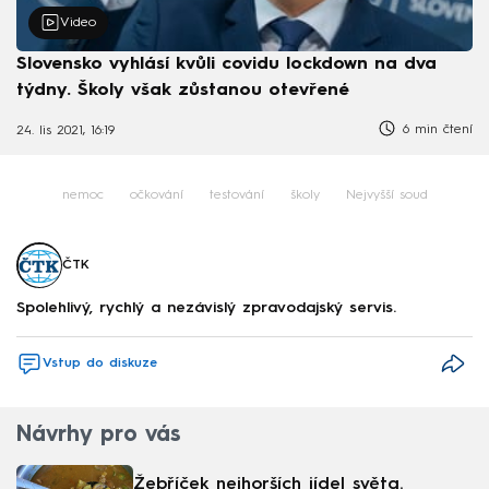
Video
Slovensko vyhlásí kvůli covidu lockdown na dva
týdny. Školy však zůstanou otevřené
6 min čtení
24. lis 2021, 16:19
nemoc
očkování
testování
školy
Nejvyšší soud
ČTK
Spolehlivý, rychlý a nezávislý zpravodajský servis.
Vstup do diskuze
Návrhy pro vás
Žebříček nejhorších jídel světa.