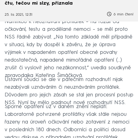
čtu, tečou mi slzy, přiznala
6 min čtení
25. lis 2021, 12:31
Námitkou k neuznávání protilátek – na rozdíl od
očkování, testu a prodělané nemoci – se měl proto
NSS řádně zabývat. „Na tomto základě měl případně
v situaci, kdy by dospěl k závěru, že je úprava
výjimek v napadeném opatření obecné povahy
nedostatečná, napadené mimořádné opatření (...)
zrušit či vyslovit jeho nezákonnost,“ uvedla soudkyně
zpravodajka Kateřina Šimáčková.
Ústavní soudci se ale v pátečním rozhodnutí nijak
nezabývali uznáváním či neuznáváním protilátek.
Důvodem pro jejich zásah se stal jen procesní postup
NSS. Nyní by mělo padnout nové rozhodnutí NSS.
Sporné opatření už v daném znění neplatí.
Laboratorně potvrzené protilátky však stále nejsou
řazeny na úroveň očkování nebo zotavení z nemoci
v posledních 180 dnech. Odborníci a politici dosud
vedou diskuse o případném uznávání protilátek.