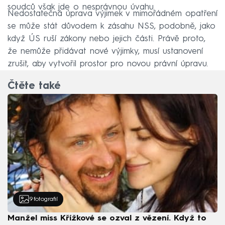
soudců však jde o nesprávnou úvahu.
Nedostatečná úprava výjimek v mimořádném opatření
se může stát důvodem k zásahu NSS, podobně, jako
když ÚS ruší zákony nebo jejich části. Právě proto,
že nemůže přidávat nové výjimky, musí ustanovení
zrušit, aby vytvořil prostor pro novou právní úpravu.
Čtěte také
9
fotografií
Manžel miss Křížkové se ozval z vězení. Když to