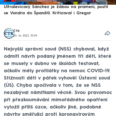
Ultralevicový Sánchez je žábou na prameni, pustil
P
se Vondra do Španělů. Kritizoval i Gregor
F
ČTK
26. lis 2021, 10:49
Nejvyšší správní soud (NSS) chyboval, když
odmítl návrh podaný jménem tří dětí, které
se musely v dubnu ve školách testovat,
ačkoliv měly protilátky na nemoc COVID-19.
Stížnosti dětí v pátek vyhověl Ústavní soud
(ÚS). Chyba spočívala v tom, že se NSS
nezabýval námitkami věcně. Svou pravomoc
při přezkoumávání mimořádného opatření
vyložil příliš úzce, ačkoliv jiné, podobné
návrhy směřující proti koronavirovým