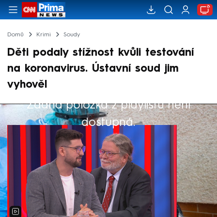
Domů
Krimi
Soudy
Děti podaly stížnost kvůli testování
na koronavirus. Ústavní soud jim
vyhověl
Žádná položka z playlistu není
Výběr redakce
dostupná.