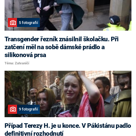
5 fotografií
Transgender řezník znásilnil školačku. Při
zatčení měl na sobě dámské prádlo a
silikonová prsa
Téma: Zahraničí
9 fotografií
Případ Terezy H. je u konce. V Pákistánu padlo
definitivní rozhodnutí