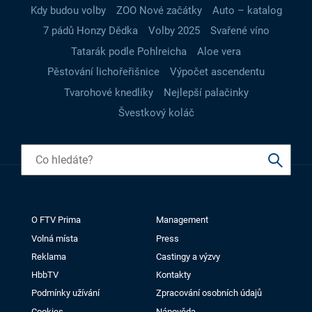
Kdy budou volby
ZOO Nové začátky
Auto – katalog
7 pádů Honzy Dědka
Volby 2025
Svařené víno
Tatarák podle Pohlreicha
Aloe vera
Pěstování lichořeřišnice
Výpočet ascendentu
Tvarohové knedlíky
Nejlepší palačinky
Švestkový koláč
O FTV Prima
Management
Volná místa
Press
Reklama
Castingy a výzvy
HbbTV
Kontakty
Podmínky užívání
Zpracování osobních údajů
Cookies
Nápověda