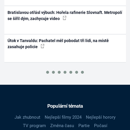
Bratislavou otřásl výbuch: Hořela rafinerie Slovnaft. Metropolí
se šířil dým, zachycuje video
Útok v Tanvaldu: Pachatel měl pobodat tři lidi, na místě
zasahuje policie
Populární témata
Jak zhubnout
Nejlepší filmy 2024
Nejlepší horory
TV program
Změna času
Partie
Počasí