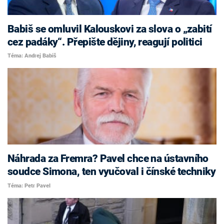
Babiš se omluvil Kalouskovi za slova o „zabití
cez padáky“. Přepište dějiny, reagují politici
Téma: Andrej Babiš
Náhrada za Fremra? Pavel chce na ústavního
soudce Simona, ten vyučoval i čínské techniky
Téma: Petr Pavel