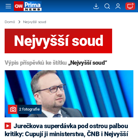
Domů
Nejvyšší soud
Nejvyšší soud
Výpis příspěvků ke štítku
„Nejvyšší soud“
2 fotografie
Jurečkova superdávka pod ostrou palbou
kritiky: Cupují ji ministerstva, ČNB i Nejvyšší