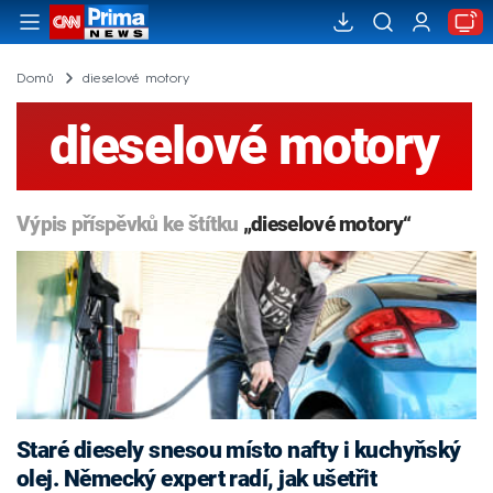
Domů
dieselové motory
dieselové motory
Výpis příspěvků ke štítku
„dieselové motory“
Staré diesely snesou místo nafty i kuchyňský
olej. Německý expert radí, jak ušetřit