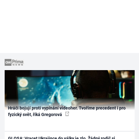
Hráči bojují proti vypínání videoher. Tvoříme precedent i pro
fyzický svět, říká Gregorová
GLOSA: Vracet Ukrajince do války je zlo. Žádný rodič si