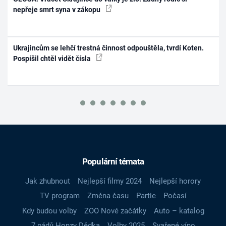
nepřeje smrt syna v zákopu
Ukrajincům se lehčí trestná činnost odpouštěla, tvrdí Koten.
Pospíšil chtěl vidět čísla
Populární témata
Jak zhubnout
Nejlepší filmy 2024
Nejlepší horory
TV program
Změna času
Partie
Počasí
Kdy budou volby
ZOO Nové začátky
Auto – katalog
7 pádů Honzy Dědka
Volby 2025
Svařené víno