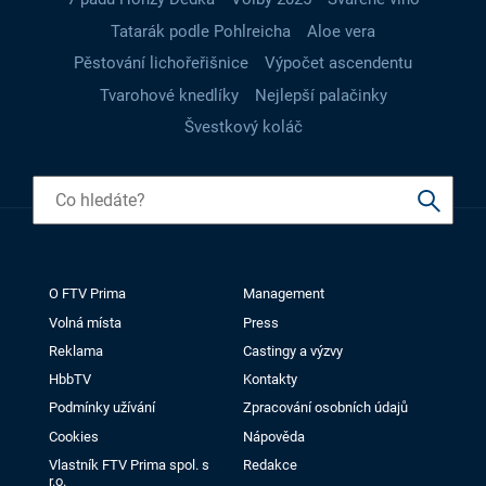
Tatarák podle Pohlreicha
Aloe vera
Pěstování lichořeřišnice
Výpočet ascendentu
Tvarohové knedlíky
Nejlepší palačinky
Švestkový koláč
O FTV Prima
Management
Volná místa
Press
Reklama
Castingy a výzvy
HbbTV
Kontakty
Podmínky užívání
Zpracování osobních údajů
Cookies
Nápověda
Vlastník FTV Prima spol. s
Redakce
r.o.