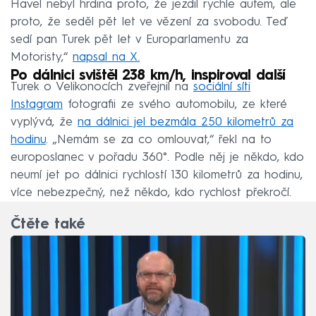
Havel nebyl hrdina proto, že jezdil rychle autem, ale
proto, že seděl pět let ve vězení za svobodu. Teď
sedí pan Turek pět let v Europarlamentu za
Motoristy,“
napsal na X.
Po dálnici svištěl 238 km/h, inspiroval další
Turek o Velikonocích zveřejnil na
sociální síti
Instagram
fotografii ze svého automobilu, ze které
vyplývá, že
na dálnici jel bezmála 250 kilometrů za
hodinu
. „Nemám se za co omlouvat,“ řekl na to
europoslanec v pořadu 360°. Podle něj je někdo, kdo
neumí jet po dálnici rychlostí 130 kilometrů za hodinu,
více nebezpečný, než někdo, kdo rychlost překročí.
Čtěte také