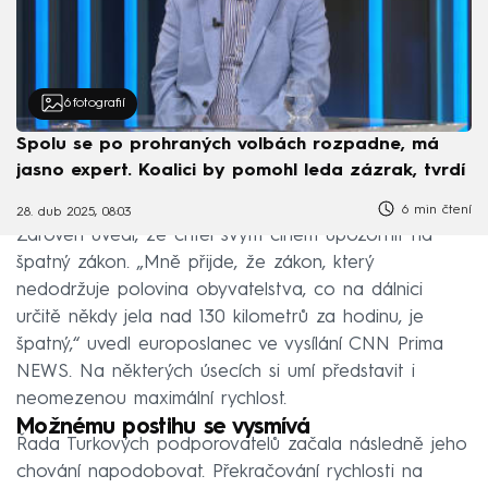
6
fotografií
Spolu se po prohraných volbách rozpadne, má
jasno expert. Koalici by pomohl leda zázrak, tvrdí
6 min čtení
28. dub 2025, 08:03
Zároveň uvedl, že chtěl svým činem upozornit na
špatný zákon. „Mně přijde, že zákon, který
nedodržuje polovina obyvatelstva, co na dálnici
určitě někdy jela nad 130 kilometrů za hodinu, je
špatný,“ uvedl europoslanec ve vysílání CNN Prima
NEWS. Na některých úsecích si umí představit i
neomezenou maximální rychlost.
Možnému postihu se vysmívá
Řada Turkových podporovatelů začala následně jeho
chování napodobovat. Překračování rychlosti na