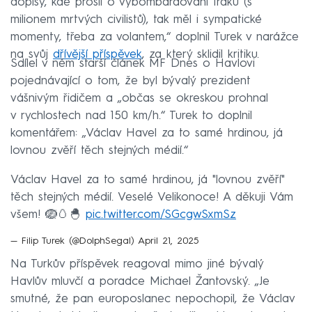
dopisy, kde prosil o vybombardování Iráku (s
milionem mrtvých civilistů), tak měl i sympatické
momenty, třeba za volantem,“ doplnil Turek v narážce
na svůj
dřívější příspěvek
, za který sklidil kritiku.
Sdílel v něm starší článek MF Dnes o Havlovi
pojednávající o tom, že byl bývalý prezident
vášnivým řidičem a „občas se okreskou prohnal
v rychlostech nad 150 km/h.“ Turek to doplnil
komentářem: „Václav Havel za to samé hrdinou, já
lovnou zvěří těch stejných médií.“
Václav Havel za to samé hrdinou, já "lovnou zvěří"
těch stejných médií. Veselé Velikonoce! A děkuji Vám
všem! 🪺🥚🐣
pic.twitter.com/SGcgwSxmSz
— Filip Turek (@DolphSegal)
April 21, 2025
Na Turkův příspěvek reagoval mimo jiné bývalý
Havlův mluvčí a poradce Michael Žantovský. „Je
smutné, že pan europoslanec nepochopil, že Václav