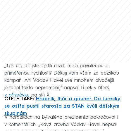
„Tak co, už jste zjistili rozdíl mezi povolenou a
přiměřenou rychlostí? Děkuji vám všem za božskou
kampaň. Ani Václav Havel své mnohem divočejší
ježdění takto neproměnil,“ napsal Turek v úterý
v příspěvku
na síti X.
ČTĚTE TAKÉ:
Hrobník, lhář a gauner. Do Jurečky
se ostře pustil starosta za STAN kvůli dětským
skupinám
V narážkách na bývalého prezidenta pokračoval i
v komentářích. „Když zrovna Václav Havel nepsal