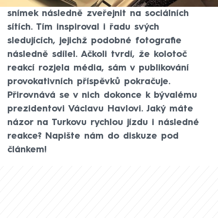
rychlé jízdy, kterou si měl v dubnu vyfotit a
snímek následně zveřejnit na sociálních
sítích. Tím inspiroval i řadu svých
sledujících, jejichž podobné fotografie
následně sdílel. Ačkoli tvrdí, že kolotoč
reakcí rozjela média, sám v publikování
provokativních příspěvků pokračuje.
Přirovnává se v nich dokonce k bývalému
prezidentovi Václavu Havlovi. Jaký máte
názor na Turkovu rychlou jízdu i následné
reakce? Napište nám do diskuze pod
článkem!