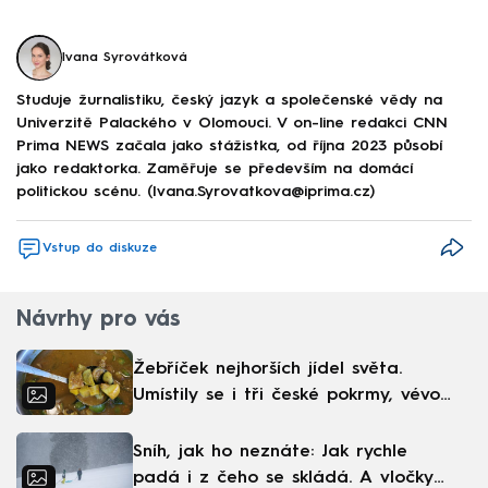
Ivana Syrovátková
Studuje žurnalistiku, český jazyk a společenské vědy na
Univerzitě Palackého v Olomouci. V on-line redakci CNN
Prima NEWS začala jako stážistka, od října 2023 působí
jako redaktorka. Zaměřuje se především na domácí
politickou scénu. (Ivana.Syrovatkova@iprima.cz)
Vstup do diskuze
Návrhy pro vás
Žebříček nejhorších jídel světa.
Umístily se i tři české pokrmy, vévodí
skandinávská kuchyně
Sníh, jak ho neznáte: Jak rychle
padá i z čeho se skládá. A vločky