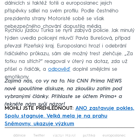
dálnicích si taktéž fotili a europoslanec jejich
příspěvky sdílel na svém profilu. Podle čestného
prezidenta strany Motoristé sobě se však
nebezpečného chování dopustila média.
Rychlou jízdou Turka se nyní zabývá policie. Jak minulý
týden uvedla policejní mluvčí Pavla Burešová, případ
převzal Plzeňský kraj. Europoslanci hrozí i odebrání
řidičského průkazu, sám ale možný trest zlehčuje. „Za
fotku na sítích?“ reagoval v úterý na dotaz, zda už
přišel o řidičák, a
odpověď
doplnil smějícími se
emotikony.
Zajímá nás, co vy na to. Na CNN Prima NEWS
nově spouštíme diskuze, na zkoušku zatím pod
vybranými články. Přihlaste se účtem Prima+ a
řekněte nám svůj názor!
MOHLI JSTE PŘEHLÉDNOUT:
ANO zastavuje pokles,
Spolu stagnuje. Velká mela je na prahu
Sněmovny, ukazuje výzkum
Failed to fetch
dálnice
Twitter
Václav Havel
politika
europoslanec