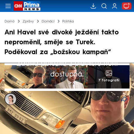
Domů
Zprávy
Domácí
Politika
Ani Havel své divoké ježdění takto
neproměnil, směje se Turek.
Poděkoval za „božskou kampaň“
Žádná položka z playlistu není
dostupná.
7 fotografií
Ivana Syrovátková
29. dub 2025, 12:41
Europoslanec Filip Turek (za Motoristy
sobě) dál rozdmýchává kauzu kolem své