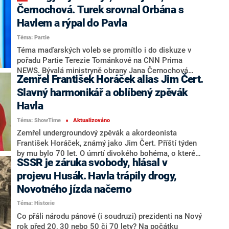
podpisu měl český velvyslanec Pavel Bechný potíže s
Černochová. Turek srovnal Orbána s
nepíšícím připraveným perem, prezident Petr Pavel mu
Havlem a rýpal do Pavla
proto nabídl pero vlastní. Po ceremoniálu nechala
Téma: Partie
česká hlava státu své pero v krabičce na stole. Chile
tak 15 let od přisvojení protokolárního pera tehdejším
Téma maďarských voleb se promítlo i do diskuze v
českým prezidentem Václavem Klausem dostalo pero
pořadu Partie Terezie Tománkové na CNN Prima
nové.
NEWS. Bývalá ministryně obrany Jana Černochová
Zemřel František Horáček alias Jim Čert.
(ODS) vidí ve vyzyvateli maďarského premiéra Viktora
Orbána, Péteru Magyarovi, určitou naději. „Nejsem si
Slavný harmonikář a oblíbený zpěvák
ale jistá, jak bude tvrdit muziku Evropské unie,“
Havla
poznamenala. Politička ovšem věří, že z jeho strany
Téma: ShowTime
Aktualizováno
by nedošlo na blokování v EU. Naopak Orbána
■
podporuje vládní zmocněnec Filip Turek (nestr. za
Zemřel undergroundový zpěvák a akordeonista
Motoristy) – připomněl jeho působení za komunismu
František Horáček, známý jako Jim Čert. Příští týden
a neopominul si přitom rýpnout do prezidenta Petra
by mu bylo 70 let. O úmrtí divokého bohéma, o kterém
SSSR je záruka svobody, hlásal v
Pavla.
po roce 1989 vyšlo najevo, že byl agentem Státní
bezpečnosti, informoval na Facebooku historik Pavel
projevu Husák. Havla trápily drogy,
Blažek či evangelický kněz Ladislav Heryán.
Novotného jízda načerno
Téma: Historie
Co přáli národu pánové (i soudruzi) prezidenti na Nový
rok před 20, 30 nebo 50 či 70 lety? Na počátku