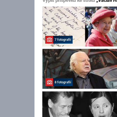
Výpis příspěvků ke štítku
„Václav H
7 fotografií
8 fotografií