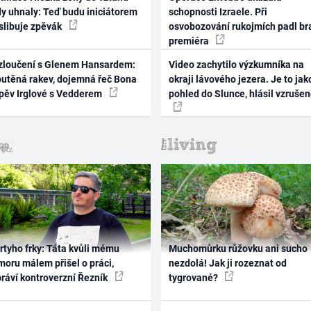
dy uhnaly: Teď budu iniciátorem
schopnosti Izraele. Při
 slibuje zpěvák
osvobozování rukojmích padl br
premiéra
zloučení s Glenem Hansardem:
Video zachytilo výzkumníka na
outěná rakev, dojemná řeč Bona
okraji lávového jezera. Je to jak
zpěv Irglové s Vedderem
pohled do Slunce, hlásil vzruše
rtyho frky: Táta kvůli mému
Muchomůrku růžovku ani sucho
oru málem přišel o práci,
nezdolá! Jak ji rozeznat od
práví kontroverzní Řezník
tygrované?