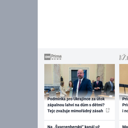
Podmínka pro Ukrajince za útok
Pri
zápalnou lahví na dům s dětmi?
Pri
Tejc zvažuje mimořádný zásah
i n
Na „Švarcenberský“ kanál už
Ma