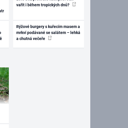
vařit i během tropických dnů?
atr
Rýžové burgery s kuřecím masem a
o
mrkví podávané se salátem – lehká
ně
a chutná večeře