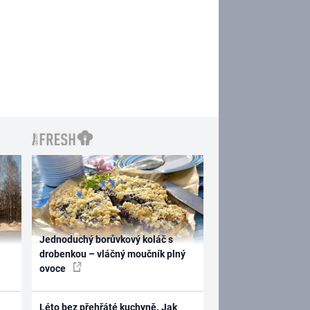
Jednoduchý borůvkový koláč s
drobenkou – vláčný moučník plný
ovoce
Léto bez přehřáté kuchyně. Jak