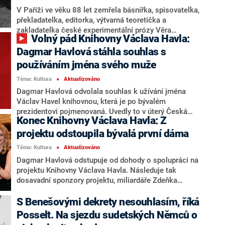
pocty budou mít, se podle Knížákové zatím jedná.
V Paříži ve věku 88 let zemřela básnířka, spisovatelka,
překladatelka, editorka, výtvarná teoretička a
zakladatelka české experimentální prózy Věra
Volný pád Knihovny Václava Havla:
Linhartová. Laureátka Ceny Jaroslava Seiferta v roce
1968 emigrovala do Francie. O úmrtí autorky knih
Dagmar Havlová stáhla souhlas s
Dům daleko, Prostor k rozlišení, Twor nebo Ianus tří
používáním jména svého muže
tváří informoval na sociálních sítích spisovatel
Téma: Kultura
Aktualizováno
Jaromír Typlt.
■
Dagmar Havlová odvolala souhlas k užívání jména
Václav Havel knihovnou, která je po bývalém
prezidentovi pojmenovaná. Uvedly to v úterý Česká
Konec Knihovny Václava Havla: Z
televize (ČT) a server Novinky.cz. Havlová podle
televize a serveru uvedla, že nechce nést odpovědnost
projektu odstoupila bývalá první dáma
za způsob, jakým je Havlovo jméno používáno, a že
Téma: Kultura
Aktualizováno
■
ztratila důvěru k současnému vedení a směřování
Dagmar Havlová odstupuje od dohody o spolupráci na
knihovny. Osobnostní práva k názvu knihovna
projektu Knihovny Václava Havla. Následuje tak
potřebuje, aby mohla pokračovat ve své činnosti.
dosavadní sponzory projektu, miliardáře Zdeňka
Správní rada knihovny podle jejího předsedy Davida
Bakalu a Karla Komárka. Havlová tak reaguje na
Duška informaci vyhodnocuje, potřebuje prý další
situaci, kdy správní rada postavila ředitele knihovny
S Benešovými dekrety nesouhlasím, říká
informace od právního zástupce Havlové.
Tomáše Sedláčka na takzvané překážky v práci, čímž
Posselt. Na sjezdu sudetských Němců o
mu znemožnila činnost. Poté správní rada