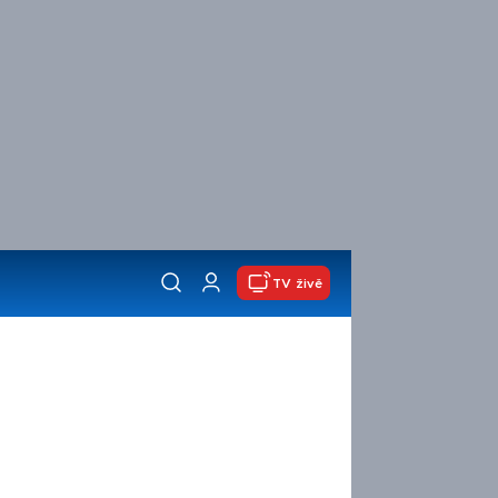
TV živě