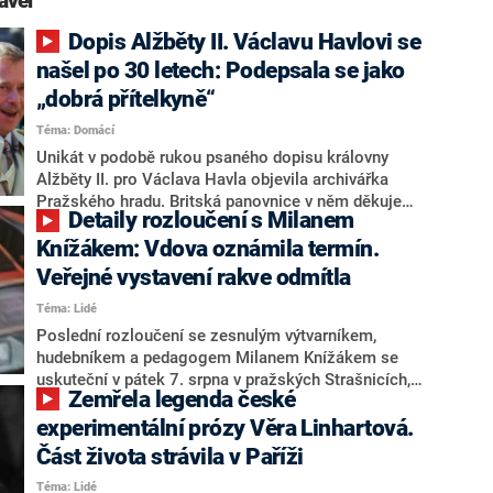
avel“
Dopis Alžběty II. Václavu Havlovi se
našel po 30 letech: Podepsala se jako
„dobrá přítelkyně“
Téma: Domácí
Unikát v podobě rukou psaného dopisu královny
Alžběty II. pro Václava Havla objevila archivářka
Pražského hradu. Britská panovnice v něm děkuje
Detaily rozloučení s Milanem
tehdejšímu českému prezidentovi za vřelé uvítání roku
1996 v Praze, vzpomíná na svou návštěvu i cestu do
Knížákem: Vdova oznámila termín.
Brna a přeje Česku šťastnou budoucnost. Podepsala
Veřejné vystavení rakve odmítla
se jako „dobrá přítelkyně“.
Téma: Lidé
Poslední rozloučení se zesnulým výtvarníkem,
hudebníkem a pedagogem Milanem Knížákem se
uskuteční v pátek 7. srpna v pražských Strašnicích,
Zemřela legenda české
uvedla vdova Marie Knížáková. Knížák zemřel v neděli
ve věku 86 let. Bude mít pohřeb se státními poctami, o
experimentální prózy Věra Linhartová.
čemž rozhodla v pondělí vláda Andreje Babiše (ANO) a
Část života strávila v Paříži
rodina s tím souhlasila. Dojednání podrobností se
Téma: Lidé
chopilo ministerstvo kultury. O tom, jakou formu státní