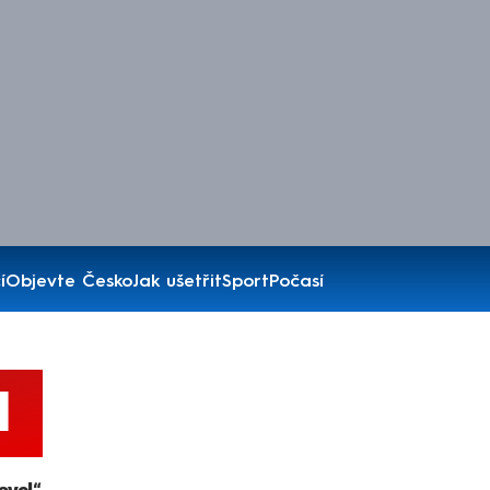
í
Objevte Česko
Jak ušetřit
Sport
Počasí
l