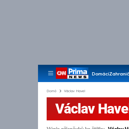
Domácí
Zahranič
Pořady
Domů
Václav Havel
Václav Have