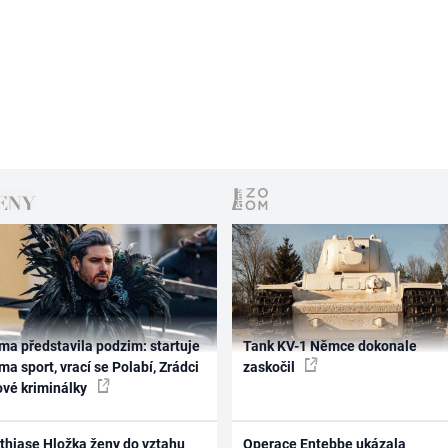
ma představila podzim: startuje
Tank KV-1 Němce dokonale
ma sport, vrací se Polabí, Zrádci
zaskočil
ové kriminálky
thiase Hložka ženy do vztahu
Operace Entebbe ukázala