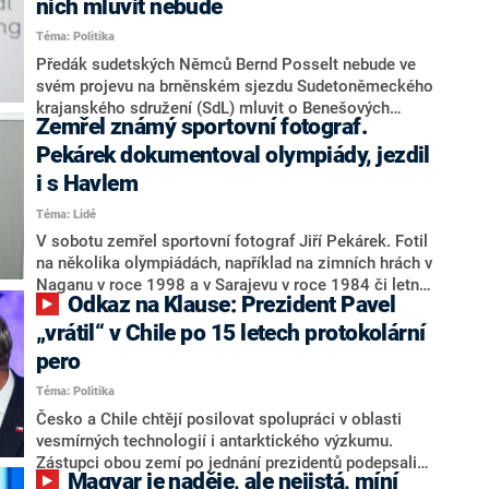
nich mluvit nebude
rezignovala, kromě Davida Duška, který je také
místostarostou Prahy 5 za STAN. Také z dozorčí rady
Téma: Politika
knihovny zbyl jediný člen Martin Palouš. Pro letošní
Předák sudetských Němců Bernd Posselt nebude ve
rok zůstalo financování knihovny zajištěné. Reakci
svém projevu na brněnském sjezdu Sudetoněmeckého
Duška a Sedláčka zjišťujeme.Podle informací webu
krajanského sdružení (SdL) mluvit o Benešových
Seznam Zprávy jde o konec projektu.
Zemřel známý sportovní fotograf.
dekretech, i když s nimi nesouhlasí, protože jsou
podle něj postaveny na kolektivní vině. Posselt to řekl
Pekárek dokumentoval olympiády, jezdil
v rozhovoru pro úterní deník MF Dnes. Sudetoněmecký
i s Havlem
sjezd se uskuteční od 22. do 25. května v Brně, bude
Téma: Lidé
poprvé v Česku, a to jako součást festivalu Meeting
Brno. Vládní koalice ANO, SPD a Motoristů ale navrhla
V sobotu zemřel sportovní fotograf Jiří Pekárek. Fotil
Poslanecké sněmovně usnesení, ve kterém chce, aby
na několika olympiádách, například na zimních hrách v
s pořádáním sjezdu sudetských Němců v Česku
Naganu v roce 1998 a v Sarajevu v roce 1984 či letní
Odkaz na Klause: Prezident Pavel
nesouhlasila. O usnesení se bude po přerušení znovu
olympiádě v Atlantě v roce 1996 a v Montrealu v roce
jednat ve čtvrtek.
1976. O Pekárkově úmrtí ve věku 77 let informovali
„vrátil“ v Chile po 15 letech protokolární
příbuzní a web Klubu sportovních novinářů. Rozloučení
pero
bude v úzkém rodinném kruhu.
Téma: Politika
Česko a Chile chtějí posilovat spolupráci v oblasti
vesmírných technologií i antarktického výzkumu.
Zástupci obou zemí po jednání prezidentů podepsali
Magyar je naděje, ale nejistá, míní
memoranda o porozumění v těchto oblastech. Při