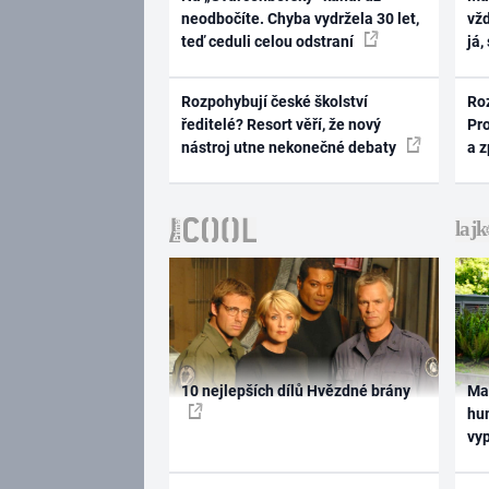
neodbočíte. Chyba vydržela 30 let,
vž
teď ceduli celou odstraní
já,
Rozpohybují české školství
Ro
ředitelé? Resort věří, že nový
Pr
nástroj utne nekonečné debaty
a 
10 nejlepších dílů Hvězdné brány
Ma
hum
vy