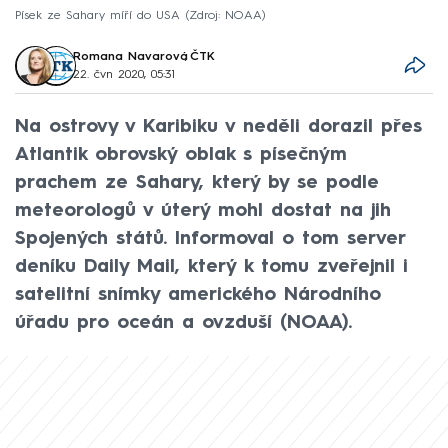
Písek ze Sahary míří do USA
Zdroj: NOAA
Romana Navarová
,
ČTK
22. čvn 2020, 05:31
Na ostrovy v Karibiku v neděli dorazil přes
Atlantik obrovský oblak s písečným
prachem ze Sahary, který by se podle
meteorologů v úterý mohl dostat na jih
Spojených států. Informoval o tom server
deníku Daily Mail, který k tomu zveřejnil i
satelitní snímky amerického Národního
úřadu pro oceán a ovzduší (NOAA).