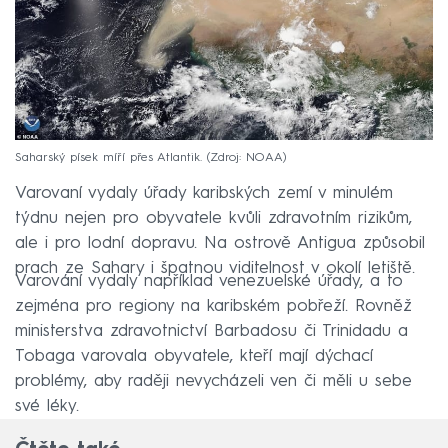
Saharský písek míří přes Atlantik.
Zdroj: NOAA
Varovaní vydaly úřady karibských zemí v minulém
týdnu nejen pro obyvatele kvůli zdravotním rizikům,
ale i pro lodní dopravu. Na ostrově Antigua způsobil
prach ze Sahary i špatnou viditelnost v okolí letiště.
Varování vydaly například venezuelské úřady, a to
zejména pro regiony na karibském pobřeží. Rovněž
ministerstva zdravotnictví Barbadosu či Trinidadu a
Tobaga varovala obyvatele, kteří mají dýchací
problémy, aby raději nevycházeli ven či měli u sebe
své léky.