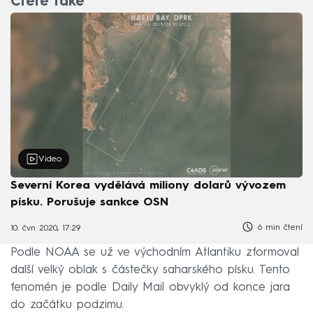
Čtěte také
Video
Severní Korea vydělává miliony dolarů vývozem
písku. Porušuje sankce OSN
6 min čtení
10. čvn 2020, 17:29
Podle NOAA se už ve východním Atlantiku zformoval
další velký oblak s částečky saharského písku. Tento
fenomén je podle Daily Mail obvyklý od konce jara
do začátku podzimu.