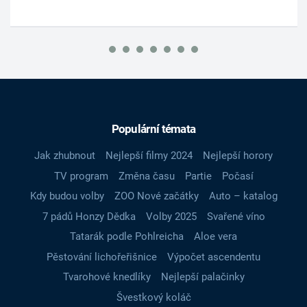
Populární témata
Jak zhubnout
Nejlepší filmy 2024
Nejlepší horory
TV program
Změna času
Partie
Počasí
Kdy budou volby
ZOO Nové začátky
Auto – katalog
7 pádů Honzy Dědka
Volby 2025
Svařené víno
Tatarák podle Pohlreicha
Aloe vera
Pěstování lichořeřišnice
Výpočet ascendentu
Tvarohové knedlíky
Nejlepší palačinky
Švestkový koláč