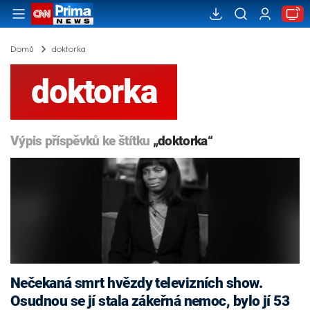
Domů
doktorka
doktorka
Výpis příspěvků ke štítku
„doktorka“
Nečekaná smrt hvězdy televizních show.
Osudnou se jí stala zákeřná nemoc, bylo jí 53