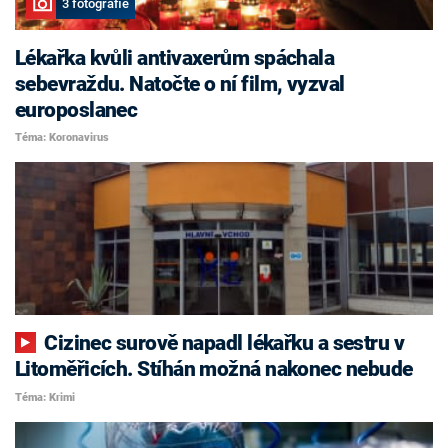
3 fotografie
Lékařka kvůli antivaxerům spáchala
sebevraždu. Natočte o ní film, vyzval
europoslanec
Téma: Koronavirus
Cizinec surově napadl lékařku a sestru v
Litoměřicích. Stíhán možná nakonec nebude
Téma: Krimi