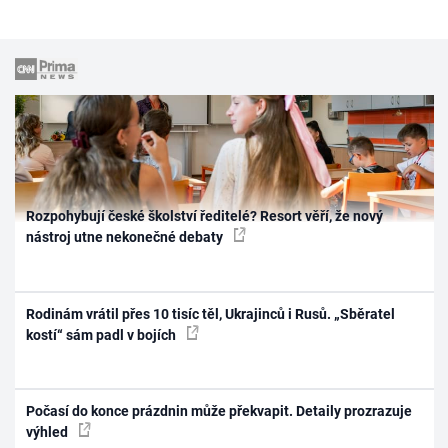
Rozpohybují české školství ředitelé? Resort věří, že nový
nástroj utne nekonečné debaty
Rodinám vrátil přes 10 tisíc těl, Ukrajinců i Rusů. „Sběratel
kostí“ sám padl v bojích
Počasí do konce prázdnin může překvapit. Detaily prozrazuje
výhled