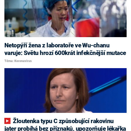
Netopýří žena z laboratoře ve Wu-chanu
varuje: Světu hrozí 600krát infekčnější mutace
Téma: Koronavirus
Žloutenka typu C způsobující rakovinu
jater probíhá bez příznaků, upozorňuje lékařka