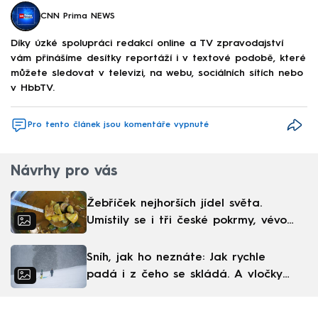
CNN Prima NEWS
Díky úzké spolupráci redakcí online a TV zpravodajství
vám přinášíme desítky reportáží i v textové podobě, které
můžete sledovat v televizi, na webu, sociálních sítích nebo
v HbbTV.
Pro tento článek jsou komentáře vypnuté
Návrhy pro vás
Žebříček nejhorších jídel světa.
Umístily se i tři české pokrmy, vévodí
skandinávská kuchyně
Sníh, jak ho neznáte: Jak rychle
padá i z čeho se skládá. A vločky
nejsou bílé