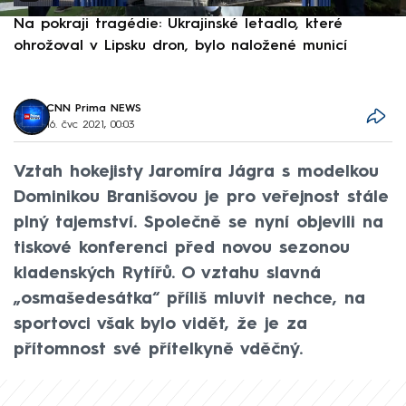
Na pokraji tragédie: Ukrajinské letadlo, které
P
ohrožoval v Lipsku dron, bylo naložené municí
e
CNN Prima NEWS
16. čvc 2021, 00:03
Vztah hokejisty Jaromíra Jágra s modelkou
Dominikou Branišovou je pro veřejnost stále
plný tajemství. Společně se nyní objevili na
tiskové konferenci před novou sezonou
kladenských Rytířů. O vztahu slavná
„osmašedesátka“ příliš mluvit nechce, na
sportovci však bylo vidět, že je za
přítomnost své přítelkyně vděčný.