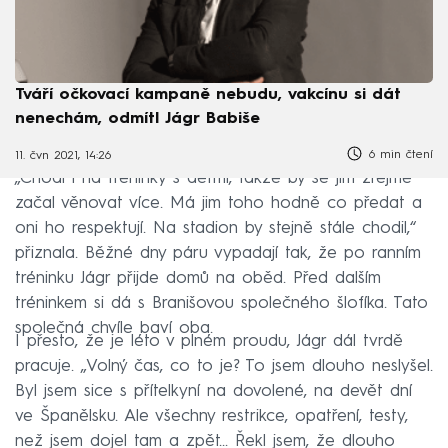
Tváří očkovací kampaně nebudu, vakcínu si dát
nenechám, odmítl Jágr Babiše
6 min čtení
11. čvn 2021, 14:26
„Chodí i na tréninky s dětmi, takže by se jim zřejmě
začal věnovat více. Má jim toho hodně co předat a
oni ho respektují. Na stadion by stejně stále chodil,“
přiznala. Běžné dny páru vypadají tak, že po ranním
tréninku Jágr přijde domů na oběd. Před dalším
tréninkem si dá s Branišovou společného šlofíka. Tato
společná chvíle baví oba.
I přesto, že je léto v plném proudu, Jágr dál tvrdě
pracuje. „Volný čas, co to je? To jsem dlouho neslyšel.
Byl jsem sice s přítelkyní na dovolené, na devět dní
ve Španělsku. Ale všechny restrikce, opatření, testy,
než jsem dojel tam a zpět... Řekl jsem, že dlouho