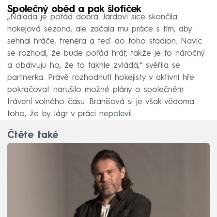
Společný oběd a pak šlofíček
„Nálada je pořád dobrá. Jardovi sice skončila
hokejová sezona, ale začala mu práce s tím, aby
sehnal hráče, trenéra a teď do toho stadion. Navíc
se rozhodl, že bude pořád hrát, takže je to náročný
a obdivuju ho, že to takhle zvládá,“ svěřila se
partnerka. Právě rozhodnutí hokejisty v aktivní hře
pokračovat narušilo možné plány o společném
trávení volného času. Branišová si je však vědoma
toho, že by Jágr v práci nepolevil.
Čtěte také