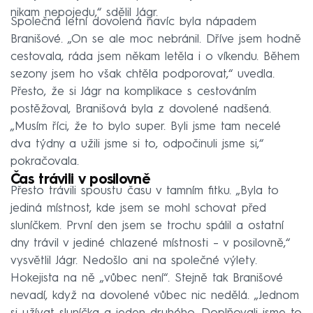
nikam nepojedu,“ sdělil Jágr.
Společná letní dovolená navíc byla nápadem
Branišové. „On se ale moc nebránil. Dříve jsem hodně
cestovala, ráda jsem někam letěla i o víkendu. Během
sezony jsem ho však chtěla podporovat,“ uvedla.
Přesto, že si Jágr na komplikace s cestováním
postěžoval, Branišová byla z dovolené nadšená.
„Musím říci, že to bylo super. Byli jsme tam necelé
dva týdny a užili jsme si to, odpočinuli jsme si,“
pokračovala.
Čas trávili v posilovně
Přesto trávili spoustu času v tamním fitku. „Byla to
jediná místnost, kde jsem se mohl schovat před
sluníčkem. První den jsem se trochu spálil a ostatní
dny trávil v jediné chlazené místnosti – v posilovně,“
vysvětlil Jágr. Nedošlo ani na společné výlety.
Hokejista na ně „vůbec není“. Stejně tak Branišové
nevadí, když na dovolené vůbec nic nedělá. „Jednom