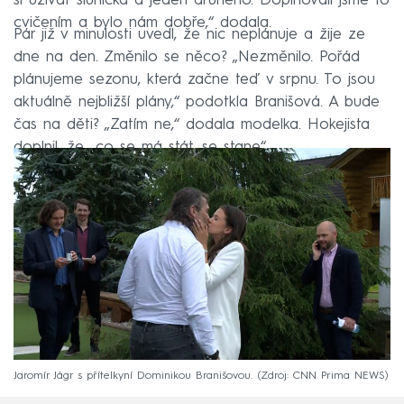
si užívat sluníčka a jeden druhého. Doplňovali jsme to
cvičením a bylo nám dobře,“ dodala.
Pár již v minulosti uvedl, že nic neplánuje a žije ze
dne na den. Změnilo se něco? „Nezměnilo. Pořád
plánujeme sezonu, která začne teď v srpnu. To jsou
aktuálně nejbližší plány,“ podotkla Branišová. A bude
čas na děti? „Zatím ne,“ dodala modelka. Hokejista
doplnil, že „co se má stát, se stane“.
Jaromír Jágr s přítelkyní Dominikou Branišovou.
Zdroj: CNN Prima NEWS