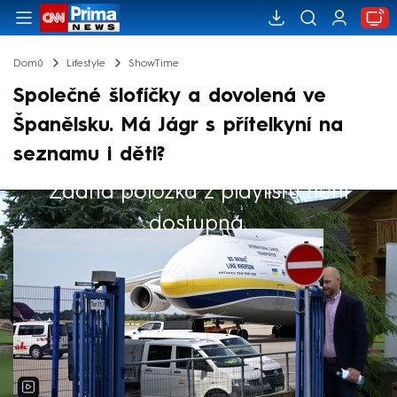
Domů
Lifestyle
ShowTime
Společné šlofíčky a dovolená ve
Španělsku. Má Jágr s přítelkyní na
seznamu i děti?
Žádná položka z playlistu není
Výběr redakce
dostupná.