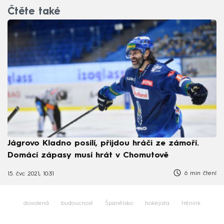
Čtěte také
Jágrovo Kladno posílí, přijdou hráči ze zámoří.
Domácí zápasy musí hrát v Chomutově
6 min čtení
15. čvc 2021, 10:31
dovolená
budoucnost
Španělsko
hokejista
trénink