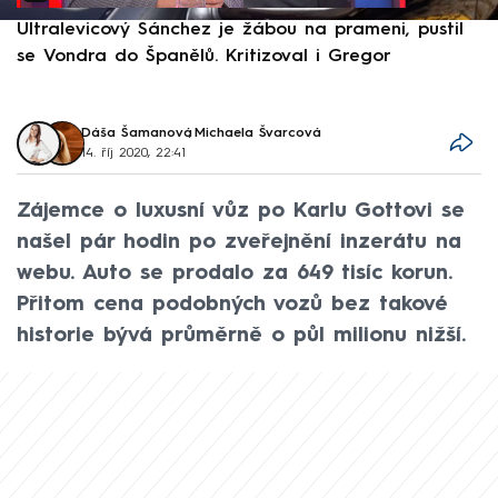
Ultralevicový Sánchez je žábou na prameni, pustil
P
se Vondra do Španělů. Kritizoval i Gregor
F
Dáša Šamanová
,
Michaela Švarcová
14. říj 2020, 22:41
Zájemce o luxusní vůz po Karlu Gottovi se
našel pár hodin po zveřejnění inzerátu na
webu. Auto se prodalo za 649 tisíc korun.
Přitom cena podobných vozů bez takové
historie bývá průměrně o půl milionu nižší.