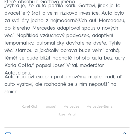
které obsahuje Gottovo jméno.
„Výhra je, že auto patřilo Karlu Gottovi, jinak je to
dvacetiletý šrot a velmi riziková investice. Auto bylo
za své éry jedno z nejmodernějších aut Mercedesu,
do kterého Mercedes adaptoval spoustu nových
věcí. Například vzduchový podvozek, adaptivní
tempomatiky, automaticky dovíratelné dveře. Tyhle
věci stárnou a jakákoliv oprava bude velmi drahá,
téměř se bude blížit hodnotě tohoto auta bez aury
Karla Gotta,“ popsal Josef Vrtal, moderátor
Autosalonu.
Automobiloví experti proto novému majiteli radí, ať
auto vystaví, ale rozhodně se s ním nepouští na
silnice.
Karel Gott
prodej
Mercedes
Mercedes-Benz
Josef Vrtal