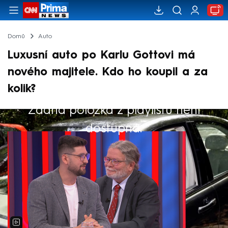
Domů
Auto
Luxusní auto po Karlu Gottovi má
nového majitele. Kdo ho koupil a za
kolik?
Žádná položka z playlistu není
Výběr redakce
dostupná.