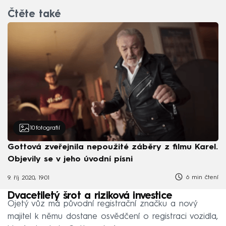
Čtěte také
10
fotografií
Gottová zveřejnila nepoužité záběry z filmu Karel.
Objevily se v jeho úvodní písni
6 min čtení
9. říj 2020, 19:01
Dvacetiletý šrot a riziková investice
Ojetý vůz má původní registrační značku a nový
majitel k němu dostane osvědčení o registraci vozidla,