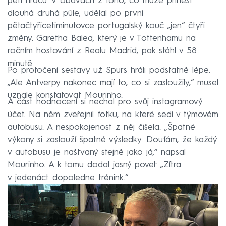
pěti hráčů. V obavách z toho, co může přinést
dlouhá druhá půle, udělal po první
pětačtyřicetiminutovce portugalský kouč „jen“ čtyři
změny. Garetha Balea, který je v Tottenhamu na
ročním hostování z Realu Madrid, pak stáhl v 58.
minutě.
Po protočení sestavy už Spurs hráli podstatně lépe.
„Ale Antverpy nakonec mají to, co si zasloužily,“ musel
uznale konstatovat Mourinho.
A část hodnocení si nechal pro svůj instagramový
účet. Na něm zveřejnil fotku, na které sedí v týmovém
autobusu. A nespokojenost z něj čišela. „Špatné
výkony si zaslouží špatné výsledky. Doufám, že každý
v autobusu je naštvaný stejně jako já,“ napsal
Mourinho. A k tomu dodal jasný povel: „Zítra
v jedenáct dopoledne trénink.“