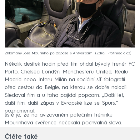
Zklamaný José Mourinho po zápase s Antverpami
Zdroj: Profimedia.cz
Několik desítek hodin před tím přidal bývalý trenér FC
Porto, Chelsea Londýn, Manchesteru United, Realu
Madrid nebo Interu Milán na sociální síť fotografii
před cestou do Belgie, na kterou se dobře naladil.
Sledoval film a u toho pojídal popcorn. „Další let,
další film, další zápas v Evropské lize se Spurs,“
poznamenal.
Jisté je, že na avizovaném pátečním tréninku
Mourinhova svěřence nečekala pochvalná slova.
Čtěte také