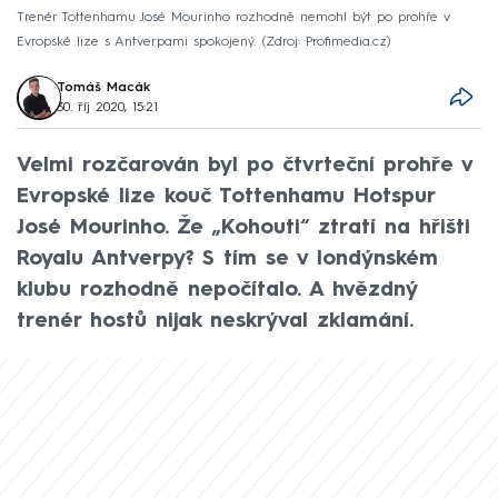
Trenér Tottenhamu José Mourinho rozhodně nemohl být po prohře v
Evropské lize s Antverpami spokojený.
Zdroj: Profimedia.cz
Tomáš Macák
30. říj 2020, 15:21
Velmi rozčarován byl po čtvrteční prohře v
Evropské lize kouč Tottenhamu Hotspur
José Mourinho. Že „Kohouti“ ztratí na hřišti
Royalu Antverpy? S tím se v londýnském
klubu rozhodně nepočítalo. A hvězdný
trenér hostů nijak neskrýval zklamání.