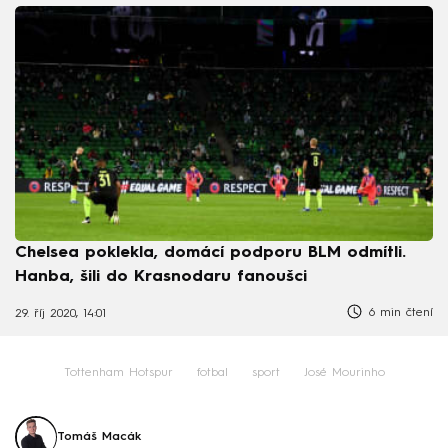
Chelsea poklekla, domácí podporu BLM odmítli.
Hanba, šili do Krasnodaru fanoušci
6 min čtení
29. říj 2020, 14:01
Tottenham Hotspur
fotbal
sport
José Mourinho
Tomáš Macák