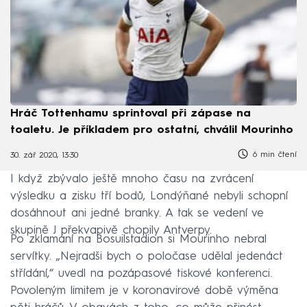
Hráč Tottenhamu sprintoval při zápase na
toaletu. Je příkladem pro ostatní, chválil Mourinho
6 min čtení
30. zář 2020, 13:30
I když zbývalo ještě mnoho času na zvrácení
výsledku a zisku tří bodů, Londýňané nebyli schopní
dosáhnout ani jedné branky. A tak se vedení ve
skupině J překvapivě chopily Antverpy.
Po zklamání na Bosuilstadion si Mourinho nebral
servítky. „Nejradši bych o poločase udělal jedenáct
střídání,“ uvedl na pozápasové tiskové konferenci.
Povoleným limitem je v koronavirové době výměna