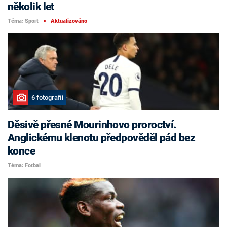
několik let
Téma: Sport
Aktualizováno
■
6 fotografií
Děsivě přesné Mourinhovo proroctví.
Anglickému klenotu předpověděl pád bez
konce
Téma: Fotbal