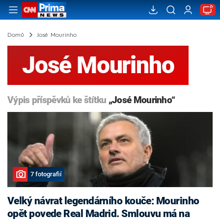
Domů
José Mourinho
José Mourinho
Výpis příspěvků ke štítku
„José Mourinho“
7 fotografií
Velký návrat legendárního kouče: Mourinho
opět povede Real Madrid. Smlouvu má na