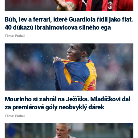
Bůh, lev a ferrari, které Guardiola řídil jako fiat.
40 důkazů Ibrahimovicova silného ega
Téma: Fotbal
Mourinho si zahrál na Ježíška. Mladíčkovi dal
za premiérové góly neobvyklý dárek
Téma: Fotbal