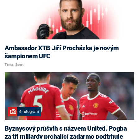
Ambasador XTB Jiří Procházka je novým
šampionem UFC
Téma: Sport
6 fotografií
Byznysový průšvih s názvem United. Pogba
za tři miliardy prchající zadarmo podtrhuje