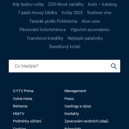
Kdy budou volby
ZOO Nové začátky
Auto – katalog
7 pádů Honzy Dědka
Volby 2025
Svařené víno
Tatarák podle Pohlreicha
Aloe vera
Pěstování lichořeřišnice
Výpočet ascendentu
Tvarohové knedlíky
Nejlepší palačinky
Švestkový koláč
O FTV Prima
Management
Volná místa
Press
Reklama
Castingy a výzvy
HbbTV
Kontakty
Podmínky užívání
Zpracování osobních údajů
Cookies
Nápověda