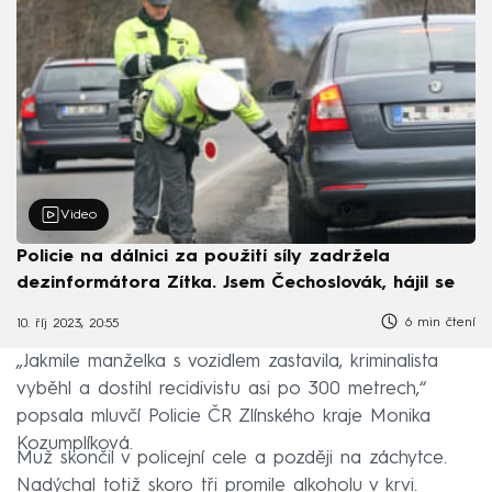
Video
Policie na dálnici za použití síly zadržela
dezinformátora Zítka. Jsem Čechoslovák, hájil se
6 min čtení
10. říj 2023, 20:55
„Jakmile manželka s vozidlem zastavila, kriminalista
vyběhl a dostihl recidivistu asi po 300 metrech,“
popsala mluvčí Policie ČR Zlínského kraje Monika
Kozumplíková.
Muž skončil v policejní cele a později na záchytce.
Nadýchal totiž skoro tři promile alkoholu v krvi.