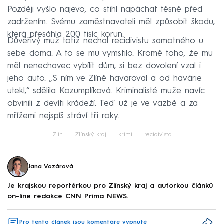
Později vyšlo najevo, co stihl napáchat těsně před
zadržením. Svému zaměstnavateli měl způsobit škodu,
která přesáhla 200 tisíc korun.
Důvěřivý muž totiž nechal recidivistu samotného u
sebe doma. A to se mu vymstilo. Kromě toho, že mu
měl nenechavec vybílit dům, si bez dovolení vzal i
jeho auto. „S ním ve Zlíně havaroval a od havárie
utekl,“ sdělila Kozumplíková. Kriminalisté muže navíc
obvinili z devíti krádeží. Teď už je ve vazbě a za
mřížemi nejspíš stráví tři roky.
Zlín
Zlínský kraj
krimi
recidivista
Jana Vozárová
Je krajskou reportérkou pro Zlínský kraj a autorkou článků
on-line redakce CNN Prima NEWS.
Pro tento článek jsou komentáře vypnuté