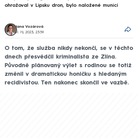
ohrožoval v Lipsku dron, bylo naložené municí
e
Jana Vozárová
11. říj 2023, 23:59
O tom, že služba nikdy nekončí, se v těchto
dnech přesvědčil kriminalista ze Zlína.
Původně plánovaný výlet s rodinou se totiž
změnil v dramatickou honičku s hledaným
recidivistou. Ten nakonec skončil ve vazbě.