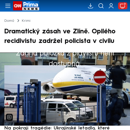
Domů
Krimi
Dramatický zásah ve Zlíně. Opilého
recidivistu zadržel policista v civilu
Žádná položka z playlistu není
Výběr redakce
dostupná.
Na pokraji tragédie: Ukrajinské letadlo, které
P