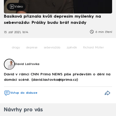
Video
Basiková přiznala kvůli depresím myšlenky na
sebevraždu: Prášky budu brát navždy
6 min čtení
13. zář 2021, 16:14
drogy
deprese
sebevražda
zpěvák
Richard Müller
David Laštovka
David v rámci CNN Prima NEWS píše především o dění na
domácí scéně. (david.lastovka@iprima.cz)
Vstup do diskuze
Návrhy pro vás