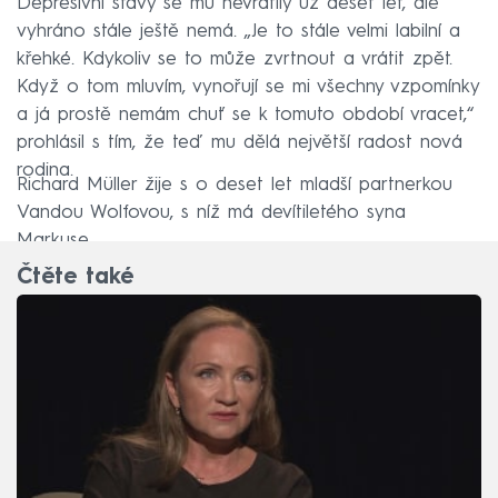
Depresivní stavy se mu nevrátily už deset let, ale
vyhráno stále ještě nemá. „Je to stále velmi labilní a
křehké. Kdykoliv se to může zvrtnout a vrátit zpět.
Když o tom mluvím, vynořují se mi všechny vzpomínky
a já prostě nemám chuť se k tomuto období vracet,“
prohlásil s tím, že teď mu dělá největší radost nová
rodina.
Richard Müller žije s o deset let mladší partnerkou
Vandou Wolfovou, s níž má devítiletého syna
Markuse.
Čtěte také