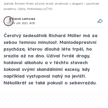
Zpěvák Richard Müller přiznal drsné zkušenosti s drogami i psychické
problémy.
Zdroj: Profimedia.cz/ČTK
David Laštovka
19. zář 2021, 18:50
Čerstvý šedesátník Richard Müller má za
sebou temnou minulost. Maniodepresivní
psychóza, kterou dlouhá léta trpěl, ho
srazila až na dno. Užíval tvrdé drogy,
holdoval alkoholu a v těchto stavech
šokoval svými skandálními excesy, kdy
například vystupoval nahý na jevišti.
Několikrát se také pokusil o sebevraždu.