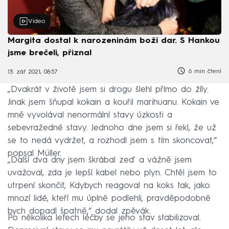
Video
Margita dostal k narozeninám boží dar. S Hankou
jsme brečeli, přiznal
6 min čtení
13. zář 2021, 08:57
„Dvakrát v životě jsem si drogu šlehl přímo do žíly.
Jinak jsem šňupal kokain a kouřil marihuanu. Kokain ve
mně vyvolával nenormální stavy úzkosti a
sebevražedné stavy. Jednoho dne jsem si řekl, že už
se to nedá vydržet, a rozhodl jsem s tím skoncovat,“
popsal Müller.
„Další dva dny jsem škrábal zeď a vážně jsem
uvažoval, zda je lepší kabel nebo plyn. Chtěl jsem to
utrpení skončit, Kdybych reagoval na koks tak, jako
mnozí lidé, kteří mu úplně podlehli, pravděpodobně
bych dopadl špatně,“ dodal zpěvák.
Po několika letech léčby se jeho stav stabilizoval.