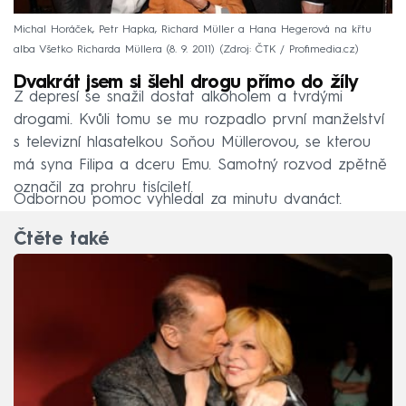
Michal Horáček, Petr Hapka, Richard Müller a Hana Hegerová na křtu
alba Všetko Richarda Müllera (8. 9. 2011)
Zdroj: ČTK / Profimedia.cz
Dvakrát jsem si šlehl drogu přímo do žíly
Z depresí se snažil dostat alkoholem a tvrdými
drogami. Kvůli tomu se mu rozpadlo první manželství
s televizní hlasatelkou Soňou Müllerovou, se kterou
má syna Filipa a dceru Emu. Samotný rozvod zpětně
označil za prohru tisíciletí.
Odbornou pomoc vyhledal za minutu dvanáct.
Čtěte také