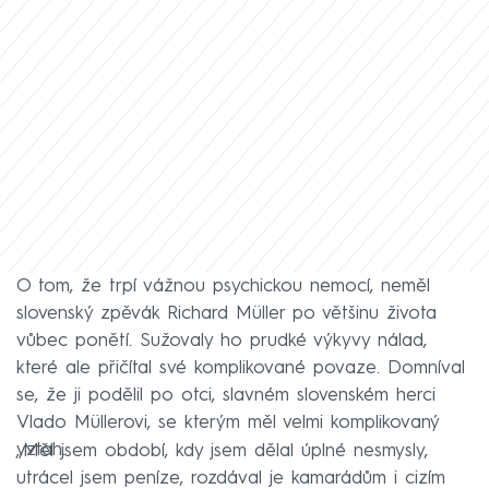
O tom, že trpí vážnou psychickou nemocí, neměl
slovenský zpěvák Richard Müller po většinu života
vůbec ponětí. Sužovaly ho prudké výkyvy nálad,
které ale přičítal své komplikované povaze. Domníval
se, že ji podělil po otci, slavném slovenském herci
Vlado Müllerovi, se kterým měl velmi komplikovaný
vztah.
„Měl jsem období, kdy jsem dělal úplné nesmysly,
utrácel jsem peníze, rozdával je kamarádům i cizím