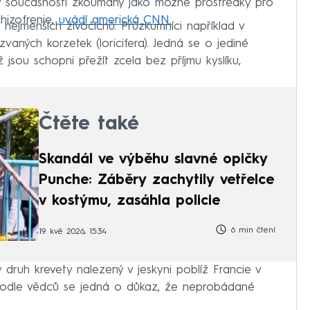
v současnosti zkoumány jako možné prostředky pro
hizofrenie,
uvádí americká CNN.
h nejmenších živočichů. Průzkumníci například v
zvaných korzetek (loricifera). Jedná se o jediné
 jsou schopni přežít zcela bez příjmu kyslíku,
Čtěte také
Skandál ve výběhu slavné opičky
Punche: Záběry zachytily vetřelce
v kostýmu, zasáhla policie
6 min čtení
19. kvě 2026, 15:34
 druh krevety nalezený v jeskyni poblíž Francie v
. Podle vědců se jedná o důkaz, že neprobádané