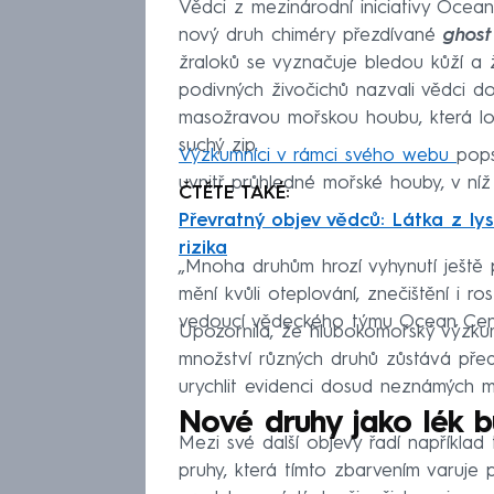
Vědci z mezinárodní iniciativy Ocean
nový druh chiméry přezdívané
ghost
žraloků se vyznačuje bledou kůží a ž
podivných živočichů nazvali vědci d
masožravou mořskou houbu, která lo
suchý zip.
Výzkumníci v rámci svého webu
pops
uvnitř průhledné mořské houby, v níž 
ČTĚTE TAKÉ:
Převratný objev vědců: Látka z lys
rizika
„Mnoha druhům hrozí vyhynutí ještě 
mění kvůli oteplování, znečištění i 
vedoucí vědeckého týmu Ocean Cen
Upozornila, že hlubokomořský výzk
množství různých druhů zůstává před 
urychlit evidenci dosud neznámých m
Nové druhy jako lék b
Mezi své další objevy řadí například
pruhy, která tímto zbarvením varuje p