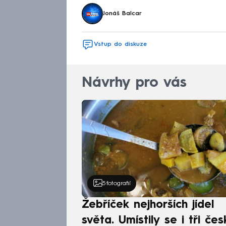
Jonáš Balcar
Vstup do diskuze
Návrhy pro vás
5
fotografií
Žebříček nejhorších jídel
světa. Umístily se i tři čes