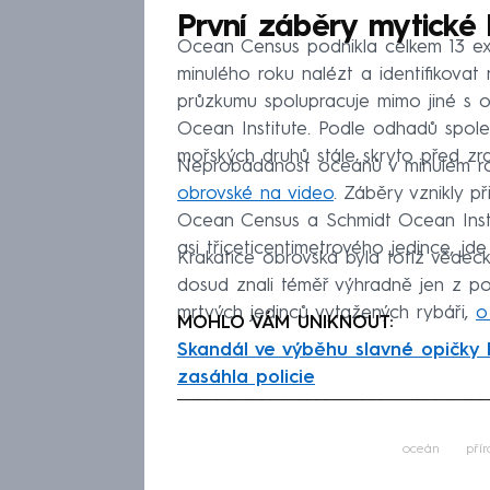
První záběry mytické 
Ocean Census podnikla celkem 13 ex
minulého roku nalézt a identifikovat
průzkumu spolupracuje mimo jiné s
Ocean Institute. Podle odhadů spol
mořských druhů stále skryto před zr
Neprobádanost oceánů v minulém ro
obrovské na video
. Záběry vznikly př
Ocean Census a Schmidt Ocean Insti
asi třiceticentimetrového jedince, jde
Krakatice obrovská byla totiž vědeck
dosud znali téměř výhradně jen z p
mrtvých jedinců vytažených rybáři,
o
MOHLO VÁM UNIKNOUT:
Skandál ve výběhu slavné opičky 
zasáhla policie
Fa
oceán
pří