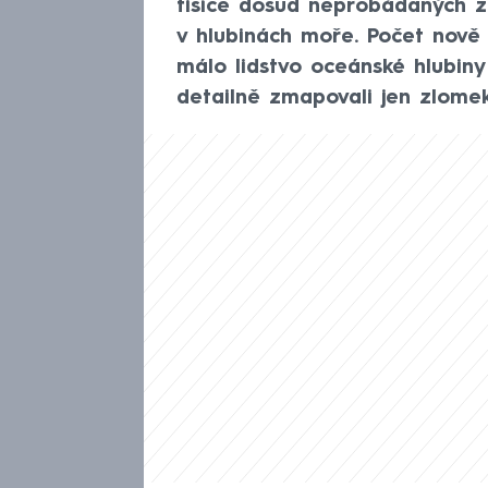
tisíce dosud neprobádaných ži
v hlubinách moře. Počet nově
málo lidstvo oceánské hlubiny
detailně zmapovali jen zlome