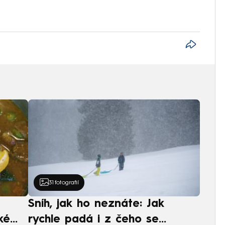
31
fotografií
Sníh, jak ho neznáte: Jak
ké
rychle padá i z čeho se