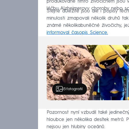
produkované tímto živočichem jsou 
léčbu Alzheimerovy choroby nebo sc
Stejně důležité jsou ale i popisy těc
minulosti zmapovali několik druhů tak
známé několikabuněčné živočichy, jež
informoval časopis Science.
15
fotografií
Pozornost nyní vzbudil také jedinečný
hloubce jen několika desítek metrů
nejsou jen hlubiny oceánů.