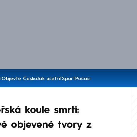
í
Objevte Česko
Jak ušetřit
Sport
Počasí
řská koule smrti:
vě objevené tvory z