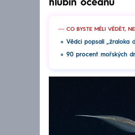
hlubin oceánů
CO BYSTE MĚLI VĚDĚT, N
Vědci popsali „žraloka
90 procent mořských dru