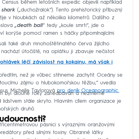
 Census během letošních expedic objevili například
 shark
(„duchožralok“). Tento prehistorický příbuzný
ije v hloubkách až několika kilometrů. Dalšího z
oslova
„death ball
“ tedy „koule smrti“, jde o
ví korýše pomocí ramen s háčky připomínajícími
ali také druh mnohoštětinatého červa žijícího
nachází útočiště, na oplátku ji zbavuje nečistot.
ohlávek léčí závislost na kokainu, má však i
předtím, než je vůbec stihneme zachytit. Oceány se
rostoucímu zájmu o hlubokomořskou těžbu,“ uvedla
sus Michelle Taylorová
pro deník Oceanographic.
um byl dlouhé roky zanedbáván a nezměrné
lidstvem stále skryto. Hlavním cílem organizace je
ořských druhů.
udoucnosti?
 třícentimetrovou pásnici s výraznými oranžovými
redátory před silnými toxiny. Obranné látky