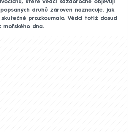
vočichů, které vědci každoročně objevují
 popsaných druhů zároveň naznačuje, jak
 skutečně prozkoumalo. Vědci totiž dosud
k mořského dna.