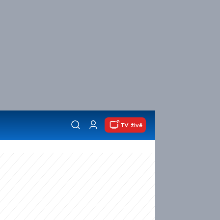
TV živě