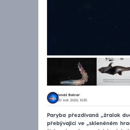
Jonáš Balcar
20. kvě 2026, 16:35
Paryba přezdívaná „žralok d
přebývající ve „skleněném hra