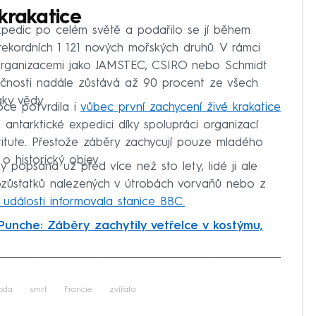
krakatice
pedic po celém světě a podařilo se jí během
 rekordních 1 121 nových mořských druhů. V rámci
 organizacemi jako JAMSTEC, CSIRO nebo Schmidt
ečnosti nadále zůstává až 90 procent ze všech
aky vědy.
ce potvrdila i
vůbec první zachycení živé krakatice
i antarktické expedici díky spolupráci organizací
tute. Přestože záběry zachycují pouze mladého
 o historický objev.
y popsána už před více než sto lety, lidé ji ale
ozůstatků nalezených v útrobách vorvaňů nebo z
 události informovala stanice BBC.
Punche: Záběry zachytily vetřelce v kostýmu,
iled to fetch
roda
smrt
Francie
zvířata