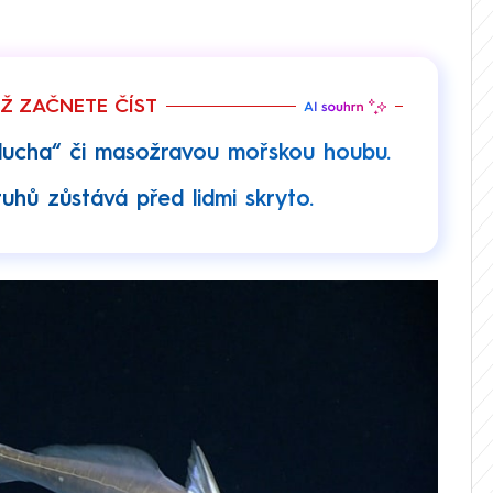
EŽ ZAČNETE ČÍST
 ducha“ či masožravou mořskou houbu.
hů zůstává před lidmi skryto.