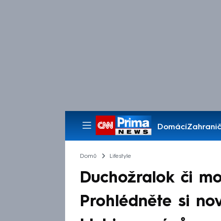
Domácí
Zahranič
Pořady
Domů
Lifestyle
Duchožralok či mo
Prohlédněte si no