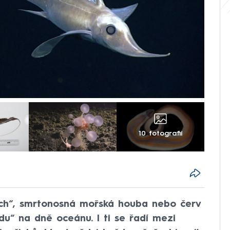
10 fotografií
uch“, smrtonosná mořská houba nebo červ
du“ na dně oceánu. I ti se řadí mezi