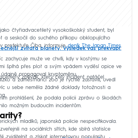
jako čtyřiadvacetiletý vysokoškolský student, byl
ot a seskočil do suchého příkopu obklopujícího
v prefektuře Čiba, informuje
deník The Japan Times
.
ečnější zvířata planety. Výsledek vás překvapí.
íc zachycuje muže ve chvíli, kdy v kostýmu se
lemi šplhá přes plot a svým vpádem vyděsí opice ve
údajně propagoval kryptoměnu.
iletý zpěvák, který celý incident natáčel.
lízko a zaměstnanci zoo je rychle zastavili, uvedl
navíc u sebe neměla žádné doklady totožnosti a
na.
ím prohlášení, že podala policii zprávu o škodách
ánilo možným budoucím incidentům.
arity?
ckých mladíků, japonská policie nespecifikovala.
řejnili na sociálních sítích, kde sbírá statisíce
i zviditelnit a získat internetovou popularitu.