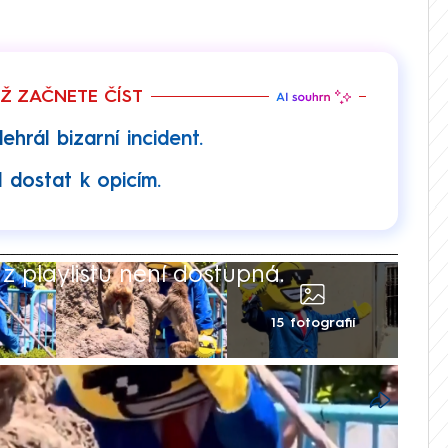
EŽ ZAČNETE ČÍST
hrál bizarní incident.
 dostat k opicím.
 playlistu není dostupná.
15 fotografií