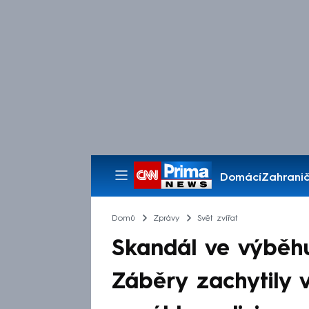
Domácí
Zahranič
Pořady
Domů
Zprávy
Svět zvířat
Skandál ve výběhu
Záběry zachytily 