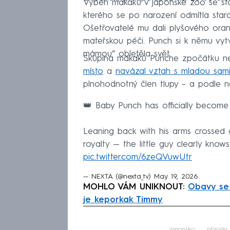
Výběh makaků v japonské zoo se stal
kterého se po narození odmítla stara
Ošetřovatelé mu dali plyšového oran
mateřskou péči. Punch si k němu vyt
mámou“ obletěla svět.
Skupina makaků Punche zpočátku nep
místo
a
navázal vztah s mladou sam
plnohodnotný člen tlupy – a podle ně
👑 Baby Punch has officially become
Leaning back with his arms crossed 
royalty — the little guy clearly kno
pic.twitter.com/6zeQVuwUtr
— NEXTA (@nexta_tv)
May 19, 2026
MOHLO VÁM UNIKNOUT:
Obavy se 
je keporkak Timmy
Fa
Japonsko
příroda