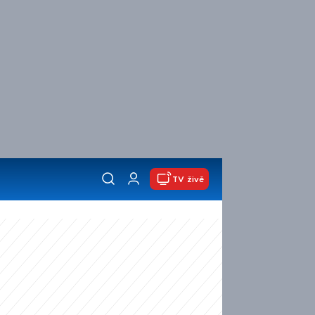
TV živě