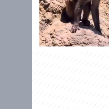
Dva Američané byli v Japonsku
vloupal v zoologické zahrad
Punch. Malá opička se letos s
zveřejnila videa, na nichž se
odmítla vlastní matka. Podle 
žádný ustrašený sirotek – na
dokonce „šéf“, tamní opičí tlu