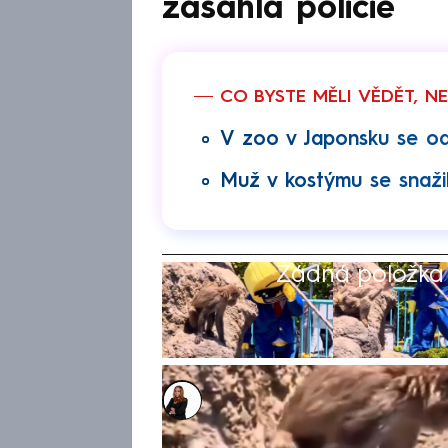
zasáhla policie
CO BYSTE MĚLI VĚDĚT, N
V zoo v Japonsku se ode
Muž v kostýmu se snažil
Žádná položka z
Michaela Bartošová
19. kvě 2026, 15:34