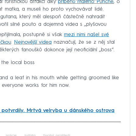
 turistickou atrakcí díky
příběhu malého Punche
, o
t matka, a museli ho proto vychovávat lidé.
gutana, který měl alespoň částečně nahradit
vořil silné pouto a dojemná videa s „plyšovou
řijímala, postupně si však
mezi nimi našel své
ičkou
.
Nejnovější videa
naznačují, že se z něj stal
kterých fanoušků dokonce její neoficiální „boss“.
 the local boss
and a leaf in his mouth while getting groomed like
ws everyone works for him now.
potvrdily. Mrtvá velryba u dánského ostrova
iled to fetch
policie
zvířata
životní prostředí