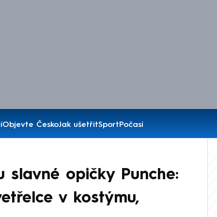
í
Objevte Česko
Jak ušetřit
Sport
Počasí
 slavné opičky Punche:
vetřelce v kostýmu,