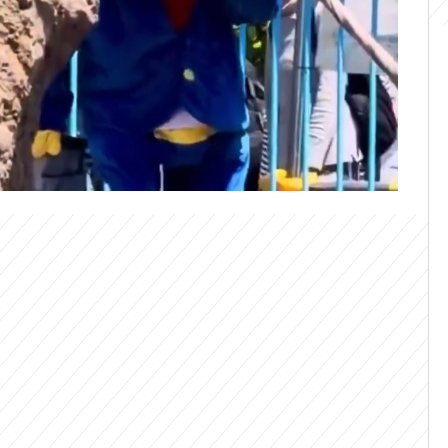
 zadrženi poté, co se jeden z nich
ě do výběhu mláděte makaka jménem
tala internetovou hvězdou poté, co zoo
 tulí k plyšovému orangutanovi poté, co ho
nejnovějších záběrů už ale Punch není
opak působí jako sebevědomý člen, možná
py.