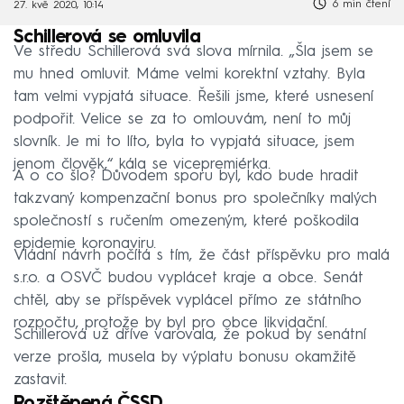
6 min čtení
27. kvě 2020, 10:14
Schillerová se omluvila
Ve středu Schillerová svá slova mírnila. „Šla jsem se
mu hned omluvit. Máme velmi korektní vztahy. Byla
tam velmi vypjatá situace. Řešili jsme, které usnesení
podpořit. Velice se za to omlouvám, není to můj
slovník. Je mi to líto, byla to vypjatá situace, jsem
jenom člověk,“ kála se vicepremiérka.
A o co šlo? Důvodem sporu byl, kdo bude hradit
takzvaný kompenzační bonus pro společníky malých
společností s ručením omezeným, které poškodila
epidemie koronaviru.
Vládní návrh počítá s tím, že část příspěvku pro malá
s.r.o. a OSVČ budou vyplácet kraje a obce. Senát
chtěl, aby se příspěvek vyplácel přímo ze státního
rozpočtu, protože by byl pro obce likvidační.
Schillerová už dříve varovala, že pokud by senátní
verze prošla, musela by výplatu bonusu okamžitě
zastavit.
Rozštěpená ČSSD