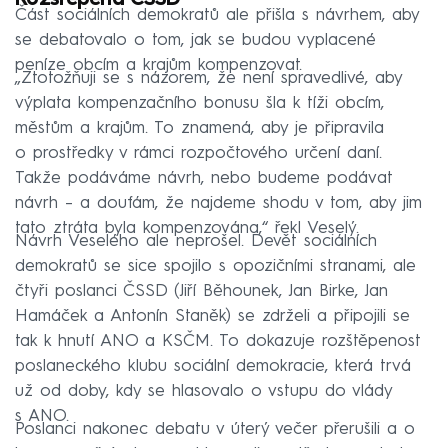
Část sociálních demokratů ale přišla s návrhem, aby
se debatovalo o tom, jak se budou vyplacené
peníze obcím a krajům kompenzovat.
„Ztotožňuji se s názorem, že není spravedlivé, aby
výplata kompenzačního bonusu šla k tíži obcím,
městům a krajům. To znamená, aby je připravila
o prostředky v rámci rozpočtového určení daní.
Takže podáváme návrh, nebo budeme podávat
návrh – a doufám, že najdeme shodu v tom, aby jim
tato ztráta byla kompenzována,“ řekl Veselý.
Návrh Veselého ale neprošel. Devět sociálních
demokratů se sice spojilo s opozičními stranami, ale
čtyři poslanci ČSSD (Jiří Běhounek, Jan Birke, Jan
Hamáček a Antonín Staněk) se zdrželi a připojili se
tak k hnutí ANO a KSČM. To dokazuje rozštěpenost
poslaneckého klubu sociální demokracie, která trvá
už od doby, kdy se hlasovalo o vstupu do vlády
s ANO.
Poslanci nakonec debatu v úterý večer přerušili a o