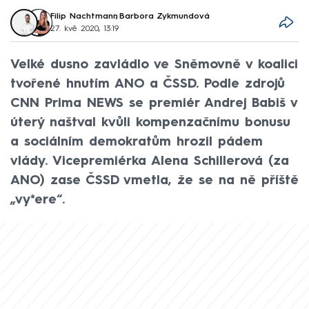
Filip Nachtmann
,
Barbora Zykmundová
27. kvě 2020, 13:19
Velké dusno zavládlo ve Sněmovně v koalici
tvořené hnutím ANO a ČSSD. Podle zdrojů
CNN Prima NEWS se premiér Andrej Babiš v
úterý naštval kvůli kompenzačnímu bonusu
a sociálním demokratům hrozil pádem
vlády. Vicepremiérka Alena Schillerová (za
ANO) zase ČSSD vmetla, že se na ně příště
„vy*ere“.