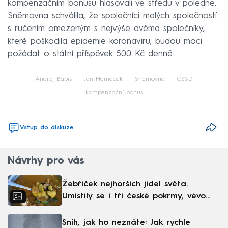
kompenzačním bonusu hlasovali ve středu v poledne.
Sněmovna schválila, že společníci malých společností
s ručením omezeným s nejvýše dvěma společníky,
které poškodila epidemie koronaviru, budou moci
požádat o státní příspěvek 500 Kč denně.
Andrej Babiš
Jan Hamáček
Sněmovna
ČSSD
kompenzační bonus
Vstup do diskuze
Návrhy pro vás
Žebříček nejhorších jídel světa.
Umístily se i tři české pokrmy, vévodí
skandinávská kuchyně
Sníh, jak ho neznáte: Jak rychle