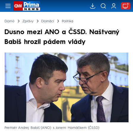
Domů
Zprávy
Domácí
Politika
Dusno mezi ANO a ČSSD. Naštvaný
Babiš hrozil pádem vlády
Premiér Andrej Babiš (ANO) s Janem Hamáčkem (ČSSD)