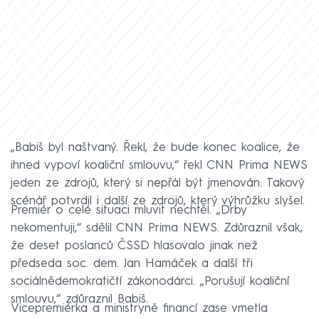
„Babiš byl naštvaný. Řekl, že bude konec koalice, že
ihned vypoví koaliční smlouvu,“ řekl CNN Prima NEWS
jeden ze zdrojů, který si nepřál být jmenován. Takový
scénář potvrdil i další ze zdrojů, který výhrůžku slyšel.
Premiér o celé situaci mluvit nechtěl. „Drby
nekomentuji,“ sdělil CNN Prima NEWS. Zdůraznil však,
že deset poslanců ČSSD hlasovalo jinak než
předseda soc. dem. Jan Hamáček a další tři
sociálnědemokratičtí zákonodárci. „Porušují koaliční
smlouvu,“ zdůraznil Babiš.
Vicepremiérka a ministryně financí zase vmetla