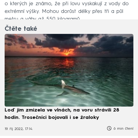
o kterých je známo, že při lovu vyskakují z vody do
extrémní výšky. Mohou dorůst délky přes tři a půl
metru a váhy až 550 kilogramů.
Čtěte také
Loď jim zmizela ve vlnách, na voru strávili 28
hodin. Trosečníci bojovali i se žraloky
6 min čtení
19. říj 2022, 17:14