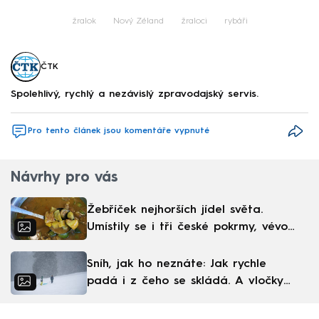
žralok
Nový Zéland
žraloci
rybáři
ČTK
Spolehlivý, rychlý a nezávislý zpravodajský servis.
Pro tento článek jsou komentáře vypnuté
Návrhy pro vás
Žebříček nejhorších jídel světa.
Umístily se i tři české pokrmy, vévodí
skandinávská kuchyně
Sníh, jak ho neznáte: Jak rychle
padá i z čeho se skládá. A vločky
nejsou bílé