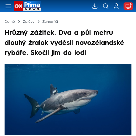
Domů
Zprávy
Zahraničí
Hrůzný zážitek. Dva a půl metru
dlouhý žralok vyděsil novozélandské
rybáře. Skočil jim do lodi