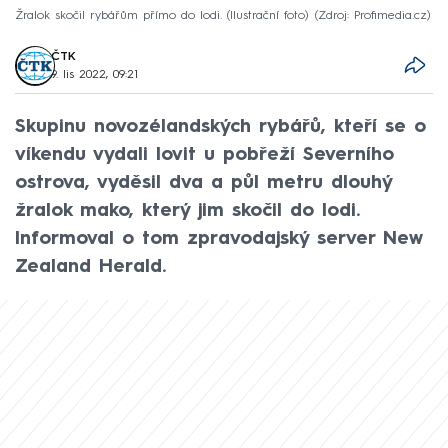
Žralok skočil rybářům přímo do lodi. (Ilustrační foto)
Zdroj: Profimedia.cz
ČTK
9. lis 2022, 09:21
Skupinu novozélandských rybářů, kteří se o
víkendu vydali lovit u pobřeží Severního
ostrova, vyděsil dva a půl metru dlouhý
žralok mako, který jim skočil do lodi.
Informoval o tom zpravodajský server New
Zealand Herald.