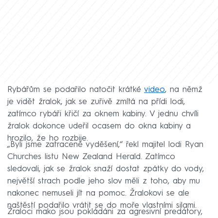
Rybářům se podařilo natočit krátké
video
, na němž
je vidět žralok, jak se zuřivě zmítá na přídi lodi,
zatímco rybáři křičí za oknem kabiny. V jednu chvíli
žralok dokonce udeřil ocasem do okna kabiny a
hrozilo, že ho rozbije.
„Byli jsme zatraceně vyděšení,“ řekl majitel lodi Ryan
Churches listu New Zealand Herald. Zatímco
sledovali, jak se žralok snaží dostat zpátky do vody,
největší strach podle jeho slov měli z toho, aby mu
nakonec nemuseli jít na pomoc. Žralokovi se ale
naštěstí podařilo vrátit se do moře vlastními silami.
Žraloci mako jsou pokládáni za agresivní predátory,