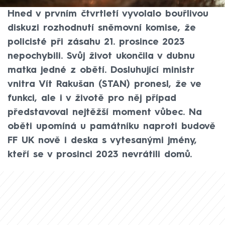
veřejném prostoru i během tohoto roku.
Hned v prvním čtvrtletí vyvolalo bouřlivou
diskuzi rozhodnutí sněmovní komise, že
policisté při zásahu 21. prosince 2023
nepochybili. Svůj život ukončila v dubnu
matka jedné z obětí. Dosluhující ministr
vnitra Vít Rakušan (STAN) pronesl, že ve
funkci, ale i v životě pro něj případ
představoval nejtěžší moment vůbec. Na
oběti upomíná u památníku naproti budově
FF UK nově i deska s vytesanými jmény,
kteří se v prosinci 2023 nevrátili domů.