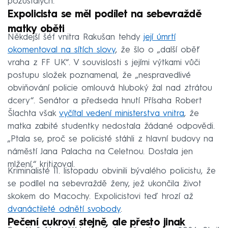
pozůstalých.
Expolicista se měl podílet na sebevraždě
matky oběti
Někdejší šéf vnitra Rakušan tehdy
její úmrtí
okomentoval na sítích slovy
, že šlo o „další oběť
vraha z FF UK“. V souvislosti s jejími výtkami vůči
postupu složek poznamenal, že „nespravedlivé
obviňování policie omlouvá hluboký žal nad ztrátou
dcery“. Senátor a předseda hnutí Přísaha Robert
Šlachta však
vyčítal vedení ministerstva vnitra
, že
matka zabité studentky nedostala žádané odpovědi.
„Ptala se, proč se policisté stáhli z hlavní budovy na
náměstí Jana Palacha na Celetnou. Dostala jen
mlžení,“ kritizoval.
Kriminalisté 11. listopadu obvinili bývalého policistu, že
se podílel na sebevraždě ženy, jež ukončila život
skokem do Macochy. Expolicistovi teď hrozí až
dvanáctileté odnětí svobody
.
Pečení cukroví stejně, ale přesto jinak