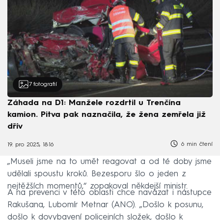
7
fotografií
Záhada na D1: Manžele rozdrtil u Trenčína
kamion. Pitva pak naznačila, že žena zemřela již
dřív
6 min čtení
19. pro 2025, 18:16
„Museli jsme na to umět reagovat a od té doby jsme
udělali spoustu kroků. Bezesporu šlo o jeden z
nejtěžších momentů,“ zopakoval někdejší ministr.
A na prevenci v této oblasti chce navázat i nástupce
Rakušana, Lubomír Metnar (ANO). „Došlo k posunu,
došlo k dovybavení policejních složek, došlo k