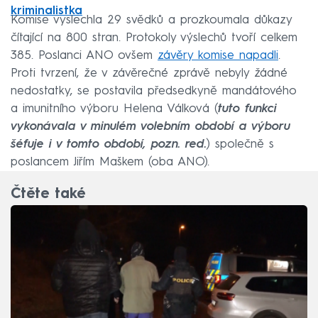
kriminalistka
Komise vyslechla 29 svědků a prozkoumala důkazy
čítající na 800 stran. Protokoly výslechů tvoří celkem
385. Poslanci ANO ovšem
závěry komise napadli
.
Proti tvrzení, že v závěrečné zprávě nebyly žádné
nedostatky, se postavila předsedkyně mandátového
a imunitního výboru Helena Válková (
tuto funkci
vykonávala v minulém volebním období a výboru
šéfuje i v tomto období, pozn. red.
) společně s
poslancem Jiřím Maškem (oba ANO).
Čtěte také