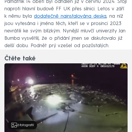
Památník 14 obětí byl odhalen již v červnu 2024. Stojí
naproti hlavní budově FF UK přes silnici. Letos v září
k němu byla
dodatečně nainstalována deska
, na níž
jsou vytesána i jména těch, kteří se v prosinci 2023
nevrátili ke svým blízkým. Nynější mluvčí univerzity Jan
Bumba vysvětlil, že o přidání jmen se diskutovalo již
delší dobu. Podnět prý vzešel od pozůstalých.
Čtěte také
6
fotografií