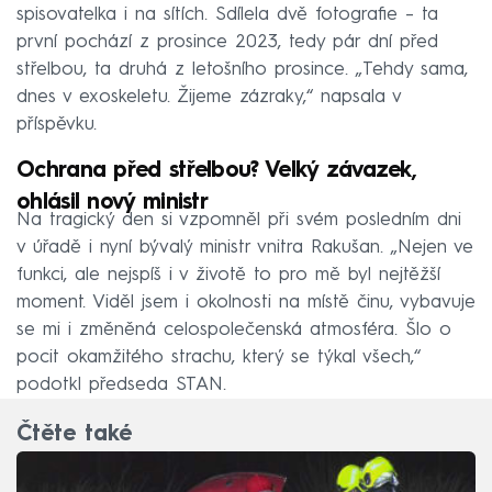
spisovatelka i na sítích. Sdílela dvě fotografie – ta
první pochází z prosince 2023, tedy pár dní před
střelbou, ta druhá z letošního prosince. „Tehdy sama,
dnes v exoskeletu. Žijeme zázraky,“ napsala v
příspěvku.
Ochrana před střelbou? Velký závazek,
ohlásil nový ministr
Na tragický den si vzpomněl při svém posledním dni
v úřadě i nyní bývalý ministr vnitra Rakušan. „Nejen ve
funkci, ale nejspíš i v životě to pro mě byl nejtěžší
moment. Viděl jsem i okolnosti na místě činu, vybavuje
se mi i změněná celospolečenská atmosféra. Šlo o
pocit okamžitého strachu, který se týkal všech,“
podotkl předseda STAN.
Čtěte také