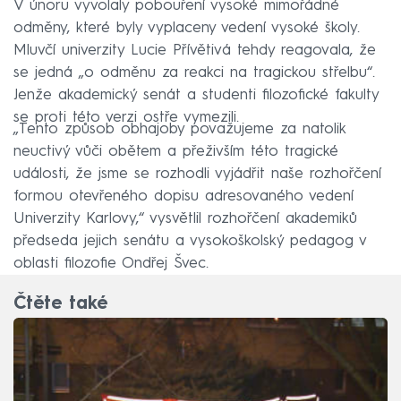
V únoru vyvolaly pobouření vysoké mimořádné
odměny, které byly vyplaceny vedení vysoké školy.
Mluvčí univerzity Lucie Přívětivá tehdy reagovala, že
se jedná „o odměnu za reakci na tragickou střelbu“.
Jenže akademický senát a studenti filozofické fakulty
se proti této verzi ostře vymezili.
„Tento způsob obhajoby považujeme za natolik
neuctivý vůči obětem a přeživším této tragické
události, že jsme se rozhodli vyjádřit naše rozhořčení
formou otevřeného dopisu adresovaného vedení
Univerzity Karlovy,“ vysvětlil rozhořčení akademiků
předseda jejich senátu a vysokoškolský pedagog v
oblasti filozofie Ondřej Švec.
Čtěte také