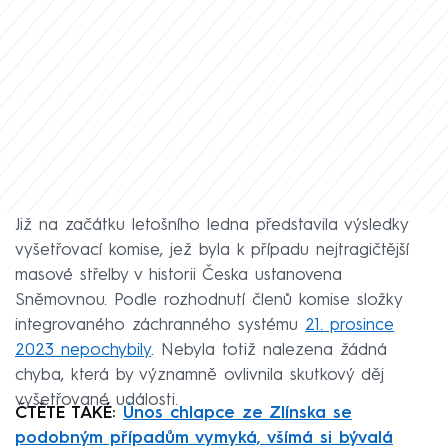
Již na začátku letošního ledna představila výsledky
vyšetřovací komise, jež byla k případu nejtragičtější
masové střelby v historii Česka ustanovena
Sněmovnou. Podle rozhodnutí členů komise složky
integrovaného záchranného systému
21. prosince
2023 nepochybily
. Nebyla totiž nalezena žádná
chyba, která by významně ovlivnila skutkový děj
vyšetřované události.
ČTĚTE TAKÉ:
Únos chlapce ze Zlínska se
podobným případům vymyká, všímá si bývalá