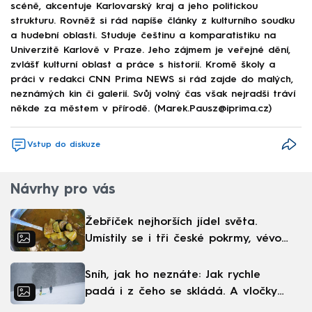
scéně, akcentuje Karlovarský kraj a jeho politickou
strukturu. Rovněž si rád napíše články z kulturního soudku
a hudební oblasti. Studuje češtinu a komparatistiku na
Univerzitě Karlově v Praze. Jeho zájmem je veřejné dění,
zvlášť kulturní oblast a práce s historií. Kromě školy a
práci v redakci CNN Prima NEWS si rád zajde do malých,
neznámých kin či galerií. Svůj volný čas však nejradši tráví
někde za městem v přírodě. (Marek.Pausz@iprima.cz)
Vstup do diskuze
Návrhy pro vás
Žebříček nejhorších jídel světa.
Umístily se i tři české pokrmy, vévodí
skandinávská kuchyně
Sníh, jak ho neznáte: Jak rychle
padá i z čeho se skládá. A vločky
nejsou bílé