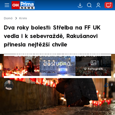
Domů
Krimi
Dva roky bolesti: Střelba na FF UK
vedla i k sebevraždě, Rakušanovi
přinesla nejtěžší chvíle
Žádná položka z playlistu není
dostupná.
12 fotografií
Marek Pausz
21. pro 2025, 05:44
Tragický případ střelby na Filozofické
fakultě Univerzity Karlovy rezonoval ve