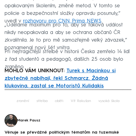
opakovaným školením, změně metod. V tomto se
policie a bezpečnostní složky opravdu posunuly,“
uvedl v
rozhovoru pro CNN Prima NEWS
.
„Uděláme maximum pro to, aby se taková událost
nikdy neopakovala a aby se ochrana občanů ČR
zkvalitnila. Je to pro mě samozřejmě velký závazek,“
poznamenal nový šéf vnitra.
Při nejtragičtější střelbě v historii Česka zemřelo 14 lidí
z řad studentů a pedagogů, dalších 25 osob bylo
zraněno.
MOHLO VÁM UNIKNOUT:
Turek s Macinkou si
zbytečně nabíhají, řekl Schmarcz. Žádná
klukovina, zastal se Motoristů Kulidakis
Failed to fetch
zranění
střelba
oběti
Vít Rakušan
vysoká škola
Marek Pausz
Věnuje se převážně politickým tématům na tuzemské