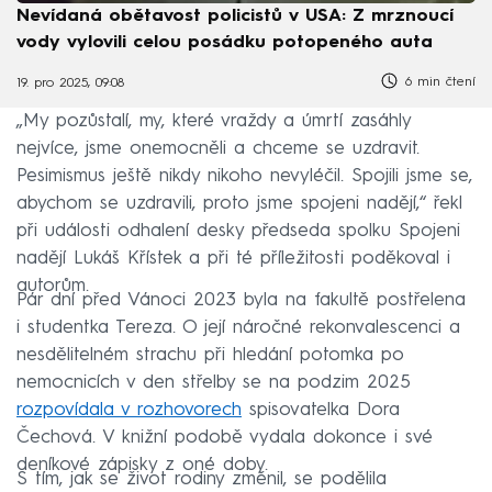
Nevídaná obětavost policistů v USA: Z mrznoucí
vody vylovili celou posádku potopeného auta
6 min čtení
19. pro 2025, 09:08
„My pozůstalí, my, které vraždy a úmrtí zasáhly
nejvíce, jsme onemocněli a chceme se uzdravit.
Pesimismus ještě nikdy nikoho nevyléčil. Spojili jsme se,
abychom se uzdravili, proto jsme spojeni nadějí,“ řekl
při události odhalení desky předseda spolku Spojeni
nadějí Lukáš Křístek a při té příležitosti poděkoval i
autorům.
Pár dní před Vánoci 2023 byla na fakultě postřelena
i studentka Tereza. O její náročné rekonvalescenci a
nesdělitelném strachu při hledání potomka po
nemocnicích v den střelby se na podzim 2025
rozpovídala v rozhovorech
spisovatelka Dora
Čechová. V knižní podobě vydala dokonce i své
deníkové zápisky z oné doby.
S tím, jak se život rodiny změnil, se podělila