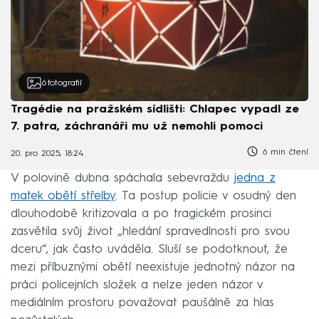
6
fotografií
Tragédie na pražském sídlišti: Chlapec vypadl ze
7. patra, záchranáři mu už nemohli pomoci
6 min čtení
20. pro 2025, 18:24
V polovině dubna spáchala sebevraždu
jedna z
matek obětí střelby
. Ta postup policie v osudný den
dlouhodobě kritizovala a po tragickém prosinci
zasvětila svůj život „hledání spravedlnosti pro svou
dceru“, jak často uváděla. Sluší se podotknout, že
mezi příbuznými obětí neexistuje jednotný názor na
práci policejních složek a nelze jeden názor v
mediálním prostoru považovat paušálně za hlas