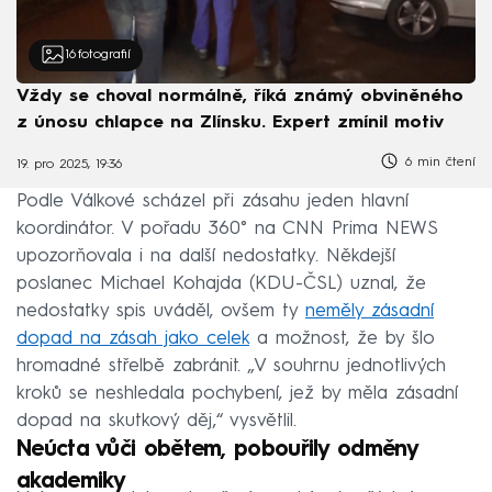
16
fotografií
Vždy se choval normálně, říká známý obviněného
z únosu chlapce na Zlínsku. Expert zmínil motiv
6 min čtení
19. pro 2025, 19:36
Podle Válkové scházel při zásahu jeden hlavní
koordinátor. V pořadu 360° na CNN Prima NEWS
upozorňovala i na další nedostatky. Někdejší
poslanec Michael Kohajda (KDU-ČSL) uznal, že
nedostatky spis uváděl, ovšem ty
neměly zásadní
dopad na zásah jako celek
a možnost, že by šlo
hromadné střelbě zabránit. „V souhrnu jednotlivých
kroků se neshledala pochybení, jež by měla zásadní
dopad na skutkový děj,“ vysvětlil.
Neúcta vůči obětem, pobouřily odměny
akademiky