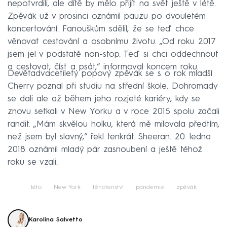
nepotvrdili, ale dítě by mělo přijít na svět ještě v létě.
Zpěvák už v prosinci oznámil pauzu po dvouletém
koncertování. Fanouškům sdělil, že se teď chce
věnovat cestování a osobnímu životu. „Od roku 2017
jsem jel v podstatě non-stop. Teď si chci oddechnout
a cestovat, číst a psát,“ informoval koncem roku.
Devětadvacetiletý popový zpěvák se s o rok mladší
Cherry poznal při studiu na střední škole. Dohromady
se dali ale až během jeho rozjeté kariéry, kdy se
znovu setkali v New Yorku a v roce 2015 spolu začali
randit. „Mám skvělou holku, která mě milovala předtím,
než jsem byl slavný,“ řekl tenkrát Sheeran. 20. ledna
2018 oznámil mladý pár zasnoubení a ještě téhož
roku se vzali.
léto
New York
těhotenství
pandemie
zpěvák
Karolína Salvetto