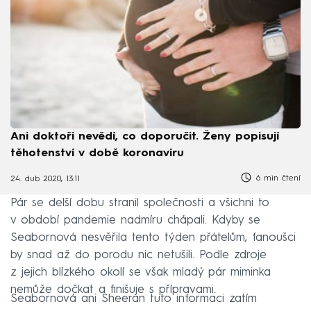
Ani doktoři nevědí, co doporučit. Ženy popisují
těhotenství v době koronaviru
6 min čtení
24. dub 2020, 13:11
Pár se delší dobu stranil společnosti a všichni to
v období pandemie nadmíru chápali. Kdyby se
Seabornová nesvěřila tento týden přátelům, fanoušci
by snad až do porodu nic netušili. Podle zdroje
z jejich blízkého okolí se však mladý pár miminka
nemůže dočkat a finišuje s přípravami.
Seabornová ani Sheeran tuto informaci zatím