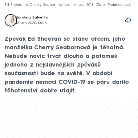
Ed Sheeran a Cherry Seaborn se vzali v roce 2018.
Zdroj: Profimedia.cz
Karolína Salvetto
12. srp 2020, 08:28
Zpěvák Ed Sheeran se stane otcem, jeho
manželka Cherry Seabornová je těhotná.
Nebude navíc trvat dlouho a potomek
jednoho z nejslavnějších zpěváků
současnosti bude na světě. V období
pandemie nemoci COVID-19 se páru dařilo
těhotenství dobře utajit.