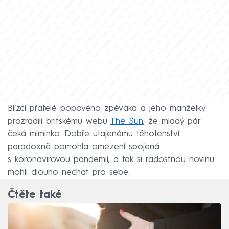
Blízcí přátelé popového zpěváka a jeho manželky
prozradili britskému webu
The Sun
, že mladý pár
čeká miminko. Dobře utajenému těhotenství
paradoxně pomohla omezení spojená
s koronavirovou pandemií, a tak si radostnou novinu
mohli dlouho nechat pro sebe.
Čtěte také