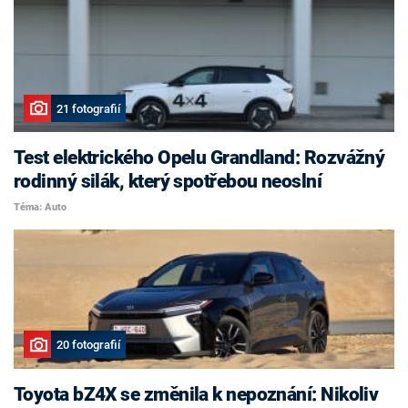
21 fotografií
Test elektrického Opelu Grandland: Rozvážný
rodinný silák, který spotřebou neoslní
Téma: Auto
20 fotografií
Toyota bZ4X se změnila k nepoznání: Nikoliv