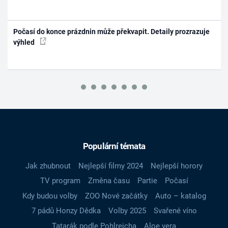
Počasí do konce prázdnin může překvapit. Detaily prozrazuje
výhled
Populární témata
Jak zhubnout
Nejlepší filmy 2024
Nejlepší horory
TV program
Změna času
Partie
Počasí
Kdy budou volby
ZOO Nové začátky
Auto – katalog
7 pádů Honzy Dědka
Volby 2025
Svařené víno
Tatarák podle Pohlreicha
Aloe vera