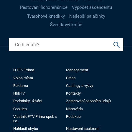
Pěstování lichořeřišnice
Výpočet ascendentu
Tvarohové knedlíky
Nejlepší palačinky
Švestkový koláč
O FTV Prima
Management
Volná místa
Press
Reklama
Castingy a výzvy
HbbTV
Kontakty
Podmínky užívání
Zpracování osobních údajů
Cookies
Nápověda
Vlastník FTV Prima spol. s
Redakce
r.o.
Nahlásit chybu
Nastavení soukromí