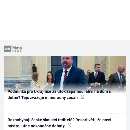
Podmínka pro Ukrajince za útok zápalnou lahví na dům s
dětmi? Tejc zvažuje mimořádný zásah
Rozpohybují české školství ředitelé? Resort věří, že nový
nástroj utne nekonečné debaty