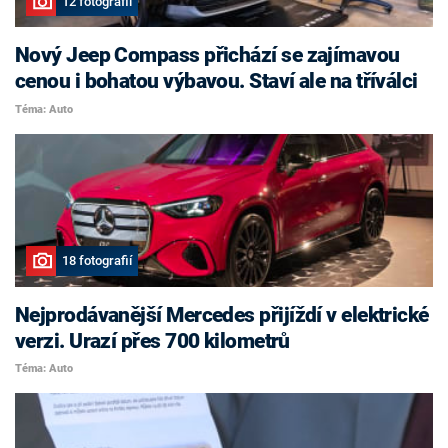
12 fotografií
Nový Jeep Compass přichází se zajímavou
cenou i bohatou výbavou. Staví ale na tříválci
Téma: Auto
18 fotografií
Nejprodávanější Mercedes přijíždí v elektrické
verzi. Urazí přes 700 kilometrů
Téma: Auto