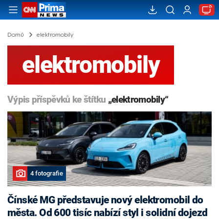
Domů
elektromobily
elektromobily
Výpis příspěvků ke štítku
„elektromobily“
4 fotografie
Čínské MG představuje nový elektromobil do
města. Od 600 tisíc nabízí styl i solidní dojezd