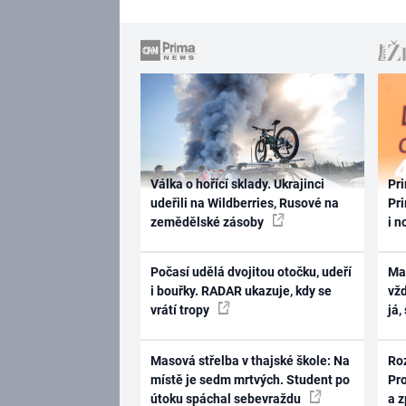
Válka o hořící sklady. Ukrajinci
Pri
udeřili na Wildberries, Rusové na
Pri
zemědělské zásoby
i n
Počasí udělá dvojitou otočku, udeří
Ma
i bouřky. RADAR ukazuje, kdy se
vž
vrátí tropy
já,
Masová střelba v thajské škole: Na
Ro
místě je sedm mrtvých. Student po
Pr
útoku spáchal sebevraždu
a 