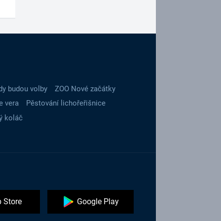
dy budou volby
ZOO Nové začátky
e vera
Pěstování lichořeřišnice
ý koláč
 Store
Google Play