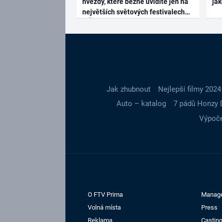
hvězdy, které běžně uvidíte jen na
ja
největších světových festivalech
Jak zhubnout
Nejlepší filmy 2024
Auto – katalog
7 pádů Honzy 
Výpoče
O FTV Prima
Manag
Volná místa
Press
Reklama
Casting