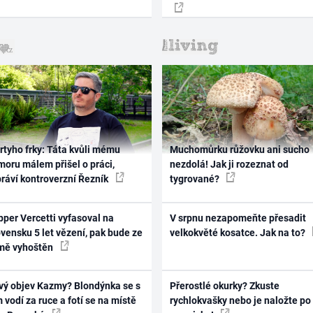
rtyho frky: Táta kvůli mému
Muchomůrku růžovku ani sucho
oru málem přišel o práci,
nezdolá! Jak ji rozeznat od
práví kontroverzní Řezník
tygrované?
per Vercetti vyfasoval na
V srpnu nezapomeňte přesadit
vensku 5 let vězení, pak bude ze
velkokvěté kosatce. Jak na to?
mě vyhoštěn
vý objev Kazmy? Blondýnka se s
Přerostlé okurky? Zkuste
 vodí za ruce a fotí se na místě
rychlokvašky nebo je naložte po