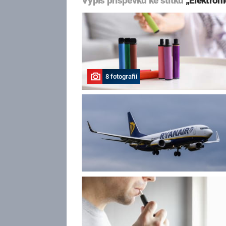
Výpis příspěvků ke štítku
„Elektroni
8 fotografií