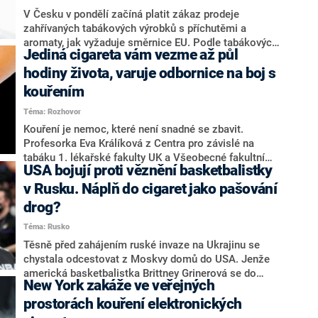
V Česku v pondělí začíná platit zákaz prodeje
zahřívaných tabákových výrobků s příchutěmi a
aromaty, jak vyžaduje směrnice EU. Podle tabákových
Jediná cigareta vám vezme až půl
firem jsou tabákové produkty s příchutěmi mezi
uživateli populární a zkušenost se zákazem z USA
hodiny života, varuje odbornice na boj s
ukázala, že část lidí přešla zpět ke klasickým
kouřením
cigaretám. Někteří výrobci reagují tím, že přicházejí s
Téma: Rozhovor
novými produkty, které neobsahují tabák. Upozorňují
také na to, že zákaz nezačne platit ve všech zemích
Kouření je nemoc, které není snadné se zbavit.
EU ve stejnou dobu, zákazníci si tudíž budou pořizovat
Profesorka Eva Králíková z Centra pro závislé na
ochucený zahřívaný tabák v zahraničí.
tabáku 1. lékařské fakulty UK a Všeobecné fakultní
USA bojují proti věznění basketbalistky
nemocnice v rozhovoru pro CNN Prima NEWS varuje,
že kvůli cigaretám ročně zemře 16 tisíc Čechů. Vážně
v Rusku. Náplň do cigaret jako pašování
bychom to měli brát nejen třetí listopadový čtvrtek, na
drog?
který pravidelně připadá Mezinárodní nekuřácký den.
Téma: Rusko
Těsně před zahájením ruské invaze na Ukrajinu se
chystala odcestovat z Moskvy domů do USA. Jenže
americká basketbalistka Brittney Grinerová se do
New York zakáže ve veřejných
požadované destinace nedostala. Byla zadržena na
letišti a umístěna do vazby, ve které nyní tráví už třetí
prostorách kouření elektronických
měsíc. Důvod? Měla u sebe náplně do elektronických