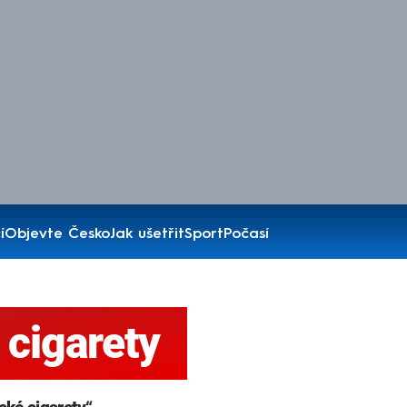
í
Objevte Česko
Jak ušetřit
Sport
Počasí
 cigarety