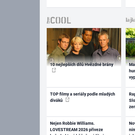
10 nejlepších dílů Hvězdné brány
Ma
hum
vy
TOP filmy a seriály podle mladých
Rap
diváků
Slo
ze
Nejen Robbie Williams.
No
LOVESTREAM 2026 přiveze
ním