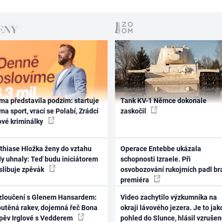
ma představila podzim: startuje
Tank KV-1 Němce dokonale
ma sport, vrací se Polabí, Zrádci
zaskočil
ové kriminálky
thiase Hložka ženy do vztahu
Operace Entebbe ukázala
dy uhnaly: Teď budu iniciátorem
schopnosti Izraele. Při
 slibuje zpěvák
osvobozování rukojmích padl br
premiéra
zloučení s Glenem Hansardem:
Video zachytilo výzkumníka na
outěná rakev, dojemná řeč Bona
okraji lávového jezera. Je to jak
zpěv Irglové s Vedderem
pohled do Slunce, hlásil vzruše