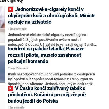
cké cigarety“
Jednorázové e-cigarety končí v
obyčejném koši a ohrožují okolí. Ministr
apeluje na uživatele
Téma: Ekologie
Jednorázové elektronické cigarety neztrácejí na
popularitě. S jejich používáním ovšem roste i
nebezpečný odpad. Uživatelé je vyhazují do směsného
Incident na palubě letadla: Pasažér
odpadu namísto červených kontejnerů, což zvyšuje
riziko vznícení baterie a přidělává práci na třídících
rozzuřil pilota, muselo zasáhnout
linkách, varuje ve zprávě ministerstvo životního
policejní komando
prostředí (MŽP). S rostoucím problémem by mohlo
Téma: Zahraničí
pomoci nové evropské nařízení.
Kvůli nezodpovědnému chování jednoho z cestujících
byl opožděn let společnosti Ryanair z Edinburghu do
španělského Alicante. Jednadvacetiletý mladík totiž
V Česku končí zahřívaný tabák s
ještě před startem kouřil na toaletě elektronickou
cigaretu, čímž rozzuřil pilota natolik, že ho nechal
příchutěmi. Kuřáci si pro něj zřejmě
vyvést.
budou jezdit do Polska
Téma: Domácí