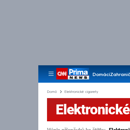
Domácí
Zahranič
Pořady
Domů
Elektronické cigarety
Elektronické