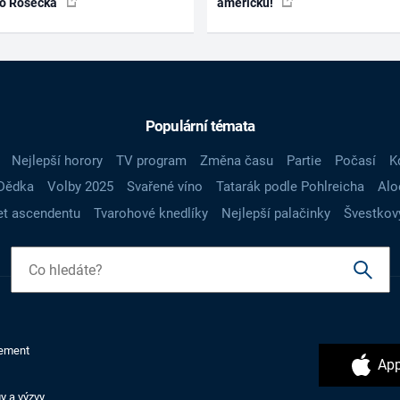
ko Rosecká
americku!
Populární témata
Nejlepší horory
TV program
Změna času
Partie
Počasí
K
Dědka
Volby 2025
Svařené víno
Tatarák podle Pohlreicha
Alo
t ascendentu
Tvarohové knedlíky
Nejlepší palačinky
Švestkov
ement
App
y a výzvy