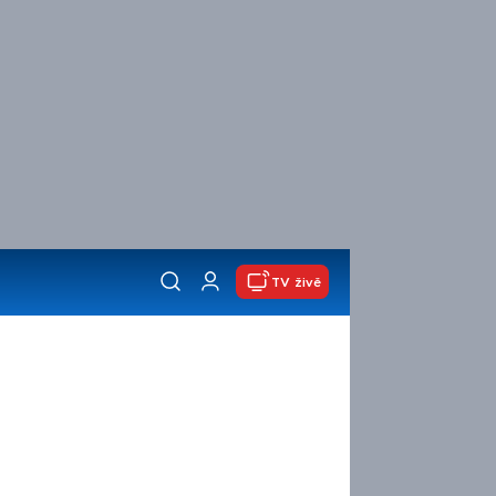
TV živě