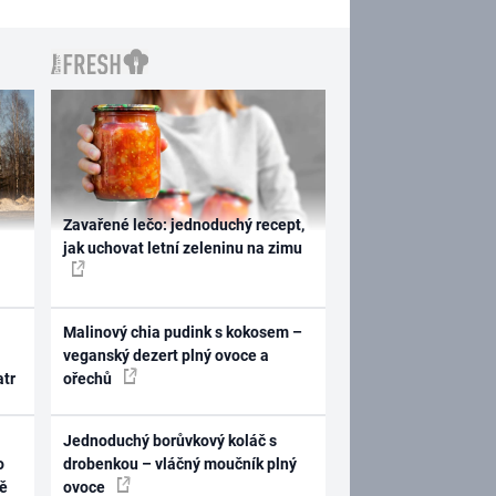
Zavařené lečo: jednoduchý recept,
jak uchovat letní zeleninu na zimu
Malinový chia pudink s kokosem –
veganský dezert plný ovoce a
atr
ořechů
Jednoduchý borůvkový koláč s
o
drobenkou – vláčný moučník plný
ně
ovoce