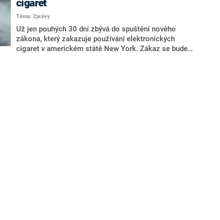
cigaret
cigaret s hašišovým olejem a čelí obvinění z pašování
Téma: Zprávy
drog. Spojené státy nechtějí pozoruhodný případ jen
tak nechat být.
Už jen pouhých 30 dní zbývá do spuštění nového
zákona, který zakazuje používání elektronických
cigaret v americkém státě New York. Zákaz se bude
vztahovat například na restaurace, bary nebo
pracoviště. Pro takzvané vaporizéry budou platit
stejná pravidla jako pro klasické cigarety.