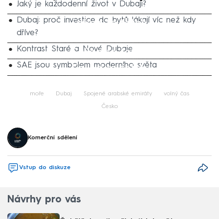
Jaký je každodenní život v Dubaji?
Dubaj: proč investice do bytů lákají víc než kdy
Failed to fetch
dříve?
Kontrast Staré a Nové Dubaje
Failed to fetch
SAE jsou symbolem moderního světa
Failed to fetch
Failed to fetch
moře
Dubaj
Spojené arabské emiráty
volný čas
Česko
Komerční sdělení
Vstup do diskuze
Návrhy pro vás