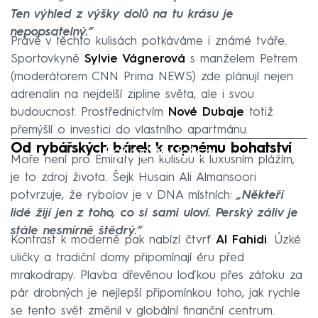
Ten výhled z výšky dolů na tu krásu je
nepopsatelný.“
Právě v těchto kulisách potkáváme i známé tváře.
Sportovkyně
Sylvie Vágnerová
s manželem Petrem
(moderátorem CNN Prima NEWS) zde plánují nejen
adrenalin na nejdelší zipline světa, ale i svou
budoucnost. Prostřednictvím
Nové Dubaje
totiž
přemýšlí o investici do vlastního apartmánu.
Od rybářských bárek k ropnému bohatství
Failed to fetch
Moře není pro Emiráty jen kulisou k luxusním plážím,
je to zdroj života. Šejk Husain Ali Almansoori
potvrzuje, že rybolov je v DNA místních:
„Někteří
lidé žijí jen z toho, co si sami uloví. Perský záliv je
stále nesmírně štědrý.“
Kontrast k moderně pak nabízí čtvrť
Al Fahidi
. Úzké
uličky a tradiční domy připomínají éru před
mrakodrapy. Plavba dřevěnou loďkou přes zátoku za
pár drobných je nejlepší připomínkou toho, jak rychle
se tento svět změnil v globální finanční centrum.