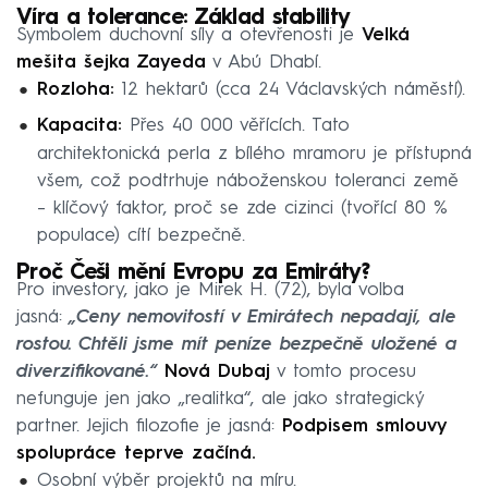
Víra a tolerance: Základ stability
Symbolem duchovní síly a otevřenosti je
Velká
mešita šejka Zayeda
v Abú Dhabí.
Rozloha:
12 hektarů (cca 24 Václavských náměstí).
Kapacita:
Přes 40 000 věřících. Tato
architektonická perla z bílého mramoru je přístupná
všem, což podtrhuje náboženskou toleranci země
– klíčový faktor, proč se zde cizinci (tvořící 80 %
populace) cítí bezpečně.
Proč Češi mění Evropu za Emiráty?
Pro investory, jako je Mirek H. (72), byla volba
jasná:
„Ceny nemovitostí v Emirátech nepadají, ale
rostou. Chtěli jsme mít peníze bezpečně uložené a
diverzifikované.“
Nová Dubaj
v tomto procesu
nefunguje jen jako „realitka“, ale jako strategický
partner. Jejich filozofie je jasná:
Podpisem smlouvy
spolupráce teprve začíná.
Osobní výběr projektů na míru.