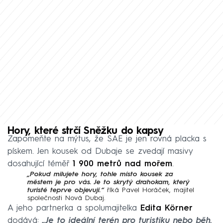
Hory, které strčí Sněžku do kapsy
Zapomeňte na mýtus, že SAE je jen rovná placka s
pískem. Jen kousek od Dubaje se zvedají masivy
dosahující téměř
1 900 metrů nad mořem
.
„Pokud milujete hory, tohle místo kousek za
městem je pro vás. Je to skrytý drahokam, který
turisté teprve objevují.“
říká Pavel Horáček, majitel
společnosti Nová Dubaj.
A jeho partnerka a spolumajitelka
Edita Körner
dodává:
„Je to ideální terén pro turistiku nebo běh.