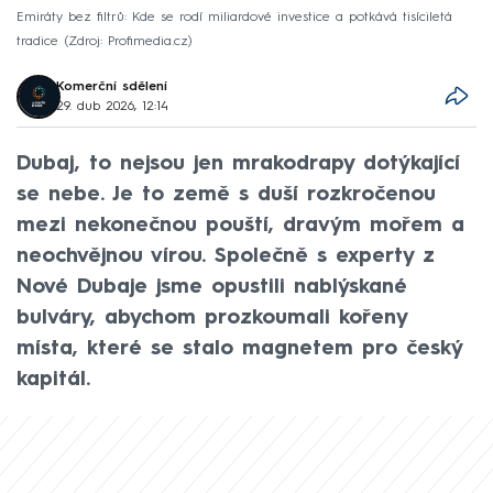
Emiráty bez filtrů: Kde se rodí miliardové investice a potkává tisíciletá
tradice
Zdroj: Profimedia.cz
Komerční sdělení
29. dub 2026, 12:14
Dubaj, to nejsou jen mrakodrapy dotýkající
se nebe. Je to země s duší rozkročenou
mezi nekonečnou pouští, dravým mořem a
neochvějnou vírou. Společně s experty z
Nové Dubaje jsme opustili nablýskané
bulváry, abychom prozkoumali kořeny
místa, které se stalo magnetem pro český
kapitál.