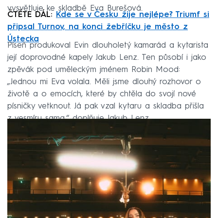
vysvětluje ke skladbě Eva Burešová.
ČTĚTE DÁL:
Kde se v Česku žije nejlépe? Triumf si
připsal Turnov, na konci žebříčku je město z
Ústecka
Píseň produkoval Evin dlouholetý kamarád a kytarista
její doprovodné kapely Jakub Lenz. Ten působí i jako
zpěvák pod uměleckým jménem Robin Mood:
„Jednou mi Eva volala. Měli jsme dlouhý rozhovor o
životě a o emocích, které by chtěla do svojí nové
písničky vetknout. Já pak vzal kytaru a skladba přišla
z vesmíru sama,“ doplňuje Jakub Lenz.