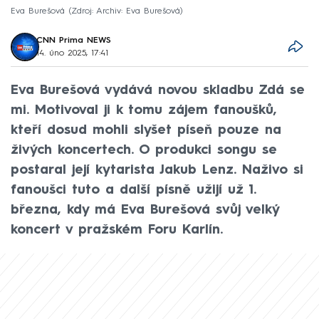
Eva Burešová
Zdroj: Archiv: Eva Burešová
CNN Prima NEWS
14. úno 2025, 17:41
Eva Burešová vydává novou skladbu Zdá se
mi. Motivoval ji k tomu zájem fanoušků,
kteří dosud mohli slyšet píseň pouze na
živých koncertech. O produkci songu se
postaral její kytarista Jakub Lenz. Naživo si
fanoušci tuto a další písně užijí už 1.
března, kdy má Eva Burešová svůj velký
koncert v pražském Foru Karlín.