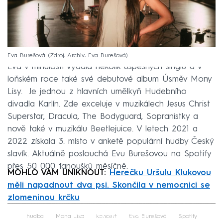
Eva Burešová
Zdroj: Archiv: Eva Burešová
Eva v minulosti vydala několik úspěšných singlů a v
loňském roce také své debutové album Úsměv Mony
Lisy. Je jednou z hlavních umělkyň Hudebního
divadla Karlín. Zde exceluje v muzikálech Jesus Christ
Superstar, Dracula, The Bodyguard, Sopranistky a
nově také v muzikálu Beetlejuice. V letech 2021 a
2022 získala 3. místo v anketě populární hudby Český
slavík. Aktuálně poslouchá Evu Burešovou na Spotify
přes 50 000 fanoušků měsíčně.
MOHLO VÁM UNIKNOUT:
Herečku Uršulu Klukovou
měli napadnout dva psi. Skončila v nemocnici se
zlomeninou krčku
Failed to fetch
hudba
Mona Lisa
koncert
Eva Burešová
Spotify