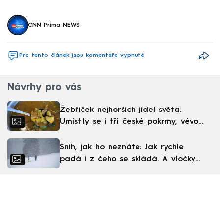
CNN Prima NEWS
Pro tento článek jsou komentáře vypnuté
Návrhy pro vás
Žebříček nejhorších jídel světa.
Umístily se i tři české pokrmy, vévodí
skandinávská kuchyně
Sníh, jak ho neznáte: Jak rychle
padá i z čeho se skládá. A vločky
nejsou bílé