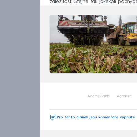
záležitost. Stejně tak jakékoli pochy
Andrej Babiš
Agrofert
Pro tento článek jsou komentáře vypnuté