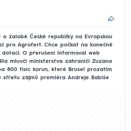
í o žalobě České republiky na Evropskou
aci pro Agrofert. Chce počkat na konečné
 dotaci. O přerušení informoval web
dila mluvčí ministerstva zahraničí Zuzana
ba 800 tisíc korun, které Brusel prozatím
u střetu zájmů premiéra Andreje Babiše