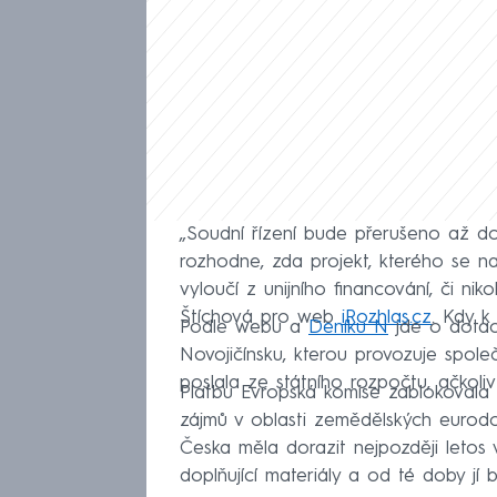
„Soudní řízení bude přerušeno až do
rozhodne, zda projekt, kterého se n
vyloučí z unijního financování, či niko
Štíchová pro web
iRozhlas.cz
. Kdy k 
Podle webu a
Deníku N
jde o dotaci
Novojičínsku, kterou provozuje spol
poslala ze státního rozpočtu, ačkoli
Platbu Evropská komise zablokovala 
zájmů v oblasti zemědělských eurod
Česka měla dorazit nejpozději letos 
doplňující materiály a od té doby jí b