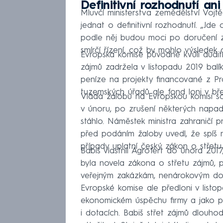
Definitivní rozhodnutí ani
Mluvčí ministerstva zemědělství Vojt
jednat o definitivní rozhodnutí. „Jde 
podle něj budou moci po doručení 
smírčí řízení, což by mohlo výsledek 
Evropská komise původně kvůli audi
zájmů zadržela v listopadu 2019 balík
peníze na projekty financované z P
tuzemských úřadů ale fond loni v bře
Vláda žalobu na Evropskou komisi sch
v únoru, po zrušení některých napa
stáhlo. Náměstek ministra zahraničí 
před podáním žaloby uvedl, že spíš 
případy uplatní český zákon o střetu
Babiš vlastnil Agrofert do února 20
byla novela zákona o střetu zájmů, po
veřejným zakázkám, nenárokovým dot
Evropské komise ale předloni v list
ekonomickém úspěchu firmy a jako p
i dotacích. Babiš střet zájmů dlouho