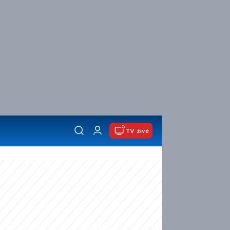
TV živě