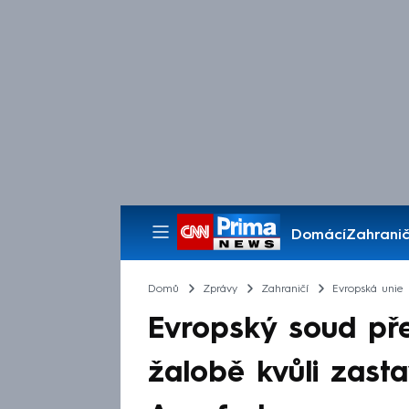
Domácí
Zahranič
Pořady
Domů
Zprávy
Zahraničí
Evropská unie
Evropský soud pře
žalobě kvůli zas