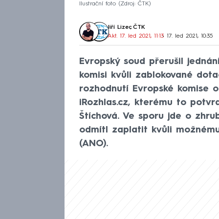
Ilustrační foto
Zdroj: ČTK
Jiří Lizec
,
ČTK
Akt. 17. led 2021, 11:13
• 17. led 2021, 10:35
Evropský soud přerušil jednán
komisi kvůli zablokované dot
rozhodnutí Evropské komise o
iRozhlas.cz, kterému to potvr
Štíchová. Ve sporu jde o zhru
odmítl zaplatit kvůli možném
(ANO).