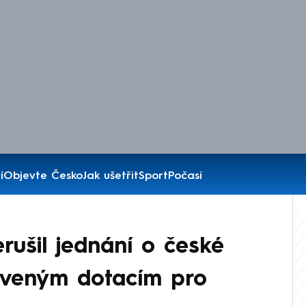
í
Objevte Česko
Jak ušetřit
Sport
Počasí
rušil jednání o české
taveným dotacím pro