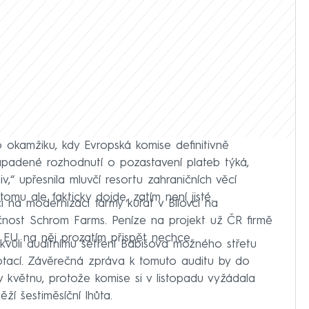
 okamžiku, kdy Evropská komise definitivně
apadené rozhodnutí o pozastavení plateb týká,
liv,“ upřesnila mluvčí resortu zahraničních věcí
tomu ale fakticky dojde, zatím není jisté.
 na modernizaci farmy kuřat v Bílovci na
ečnost Schrom Farms. Peníze na projekt už ČR firmě
v EU na něj prozatím přispět nechce.
kvůli auditnímu šetření Babišova možného střetu
otací. Závěrečná zpráva k tomuto auditu by do
v květnu, protože komise si v listopadu vyžádala
ěží šestiměsíční lhůta.