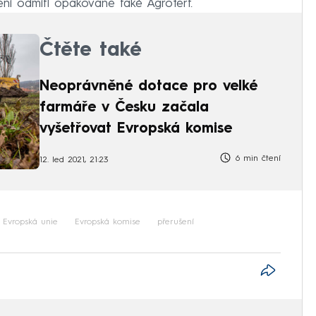
bení odmítl opakovaně také Agrofert.
Čtěte také
Neoprávněné dotace pro velké
farmáře v Česku začala
vyšetřovat Evropská komise
6 min čtení
12. led 2021, 21:23
Evropská unie
Evropská komise
přerušení