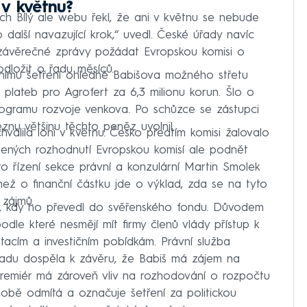
 v květnu?
ěch Bílý ale webu řekl, že ani v květnu se nebude
o další navazující krok,“ uvedl. České úřady navíc
závěrečné zprávy požádat Evropskou komisi o
odložit o řadu měsíců.
tnímu šetření ohledně Babišova možného střetu
 plateb pro Agrofert za 6,3 milionu korun. Šlo o
rogramu rozvoje venkova. Po schůzce se zástupci
znu většinu těchto peněz uvolnil.
válila loni v květnu. Česko předtím komisi žalovalo
dených rozhodnutí Evropskou komisí ale podnět
pro řízení sekce právní a konzulární Martin Smolek
než o finanční částku jde o výklad, zda se na tyto
 zájmů.
17, kdy ho převedl do svěřenského fondu. Důvodem
dle které nesmějí mít firmy členů vlády přístup k
acím a investičním pobídkám. Právní služba
opadu dospěla k závěru, že Babiš má zájem na
remiér má zároveň vliv na rozhodování o rozpočtu
době odmítá a označuje šetření za politickou