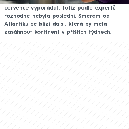
musela Evropa na přelomu června a
července vypořádat, totiž podle expertů
rozhodně nebyla poslední. Směrem od
Atlantiku se blíží další, která by měla
zasáhnout kontinent v příštích týdnech.