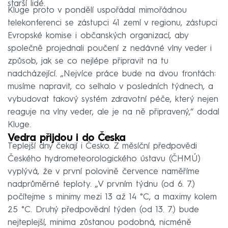
starší lidé.
Kluge proto v pondělí uspořádal mimořádnou
telekonferenci se zástupci 41 zemí v regionu, zástupci
Evropské komise i občanských organizací, aby
společně projednali poučení z nedávné vlny veder i
způsob, jak se co nejlépe připravit na tu
nadcházející. „Nejvíce práce bude na dvou frontách:
musíme napravit, co selhalo v posledních týdnech, a
vybudovat takový systém zdravotní péče, který nejen
reaguje na vlny veder, ale je na ně připravený,“ dodal
Kluge.
Vedra přijdou i do Česka
Teplejší dny čekají i Česko. Z měsíční předpovědi
Českého hydrometeorologického ústavu (ČHMÚ)
vyplývá, že v první polovině července naměříme
nadprůměrné teploty. „V prvním týdnu (od 6. 7.)
počítejme s minimy mezi 13 až 14 °C, a maximy kolem
25 °C. Druhý předpovědní týden (od 13. 7.) bude
nejteplejší, minima zůstanou podobná, nicméně