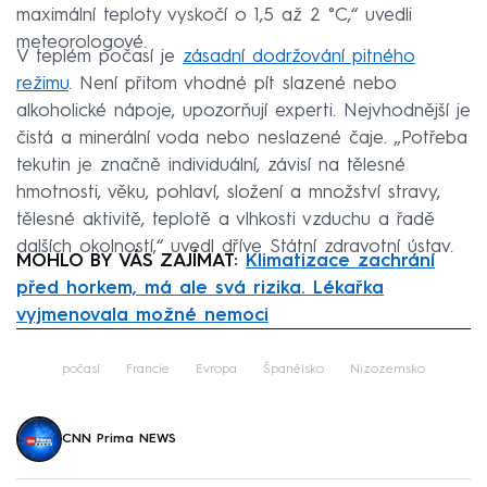
maximální teploty vyskočí o 1,5 až 2 °C,“ uvedli
meteorologové.
V teplém počasí je
zásadní dodržování pitného
režimu
. Není přitom vhodné pít slazené nebo
alkoholické nápoje, upozorňují experti. Nejvhodnější je
čistá a minerální voda nebo neslazené čaje. „Potřeba
tekutin je značně individuální, závisí na tělesné
hmotnosti, věku, pohlaví, složení a množství stravy,
tělesné aktivitě, teplotě a vlhkosti vzduchu a řadě
dalších okolností,“ uvedl dříve Státní zdravotní ústav.
MOHLO BY VÁS ZAJÍMAT:
Klimatizace zachrání
před horkem, má ale svá rizika. Lékařka
vyjmenovala možné nemoci
Failed to fetch
počasí
Francie
Evropa
Španělsko
Nizozemsko
CNN Prima NEWS