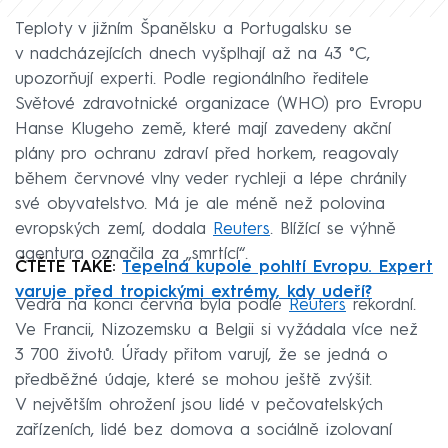
Teploty v jižním Španělsku a Portugalsku se
v nadcházejících dnech vyšplhají až na 43 °C,
upozorňují experti. Podle regionálního ředitele
Světové zdravotnické organizace (WHO) pro Evropu
Hanse Klugeho země, které mají zavedeny akční
plány pro ochranu zdraví před horkem, reagovaly
během červnové vlny veder rychleji a lépe chránily
své obyvatelstvo. Má je ale méně než polovina
evropských zemí, dodala
Reuters
. Blížící se výhně
agentura označila za „smrtící“.
ČTĚTE TAKÉ:
Tepelná kupole pohltí Evropu. Expert
varuje před tropickými extrémy, kdy udeří?
Vedra na konci června byla podle
Reuters
rekordní.
Ve Francii, Nizozemsku a Belgii si vyžádala více než
3 700 životů. Úřady přitom varují, že se jedná o
předběžné údaje, které se mohou ještě zvýšit.
V největším ohrožení jsou lidé v pečovatelských
zařízeních, lidé bez domova a sociálně izolovaní