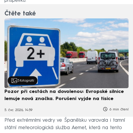
příspěvku.
Čtěte také
5
fotografií
Pozor při cestách na dovolenou: Evropské silnice
lemuje nová značka. Porušení vyjde na tisíce
6 min čtení
5. čvc 2026, 14:59
Před extrémními vedry ve Španělsku varovala i tamní
státní meteorologická služba Aemet, která na tento