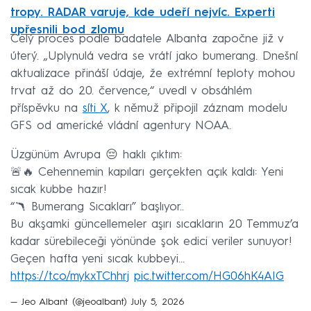
tropy. RADAR varuje, kde udeří nejvíc. Experti
upřesnili bod zlomu
Celý proces podle badatele Albanta započne již v
úterý. „Uplynulá vedra se vrátí jako bumerang. Dnešní
aktualizace přináší údaje, že extrémní teploty mohou
trvat až do 20. července,“ uvedl v obsáhlém
příspěvku na
síti X
, k němuž připojil záznam modelu
GFS od americké vládní agentury NOAA.
Üzgünüm Avrupa 😔 haklı çıktım:
🚨🔥 Cehennemin kapıları gerçekten açık kaldı: Yeni
sıcak kubbe hazır!
“🪃 Bumerang Sıcakları” başlıyor..
Bu akşamki güncellemeler aşırı sıcakların 20 Temmuz’a
kadar sürebileceği yönünde şok edici veriler sunuyor!
Geçen hafta yeni sıcak kubbeyi…
https://t.co/mykxTChhrj
pic.twitter.com/HG06hK4AIG
— Jeo Albant (@jeoalbant)
July 5, 2026