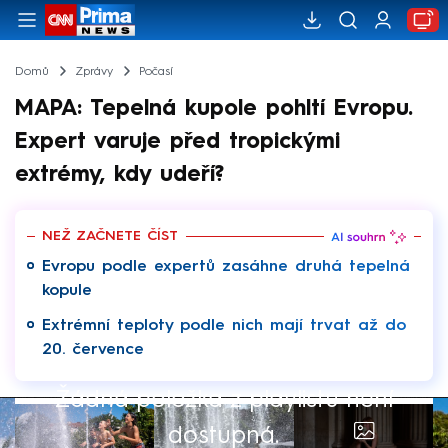
Domů
Zprávy
Počasí
MAPA: Tepelná kupole pohltí Evropu.
Expert varuje před tropickými
extrémy, kdy udeří?
NEŽ ZAČNETE ČÍST
Evropu podle expertů zasáhne druhá tepelná
kopule
Extrémní teploty podle nich mají trvat až do
20. července
Žádná položka z playlistu není
dostupná.