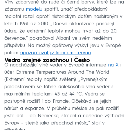
Vlny zabarvené do rudé či černé barvy, které lze na
záznamu
modelu
spatřit, značí předpokládaný
teplotní rozdíl oproti historickým datům nasbíraným v
letech 1981 až 2010. „Dnešní aktualizace přinášejí
údaje, že extrémní teploty mohou trvat až do 20.
července,“ pokračoval Albant ve svém nedělním
příspěvku. Na možný opětovný výskyt jevu v Evropě
přitom
upozorňoval již koncem června
.
Vedra zřejmě zasáhnou i Česko
O nadcházející vlně veder v Evropě informuje
na X
i
účet Extreme Temperatures Around The World
(Extrémní teploty napříč světem). „Pyrenejským
poloostrovem se táhne dalekosáhlá vlna veder s
maximálními teplotami 43 až 44 °C. Vedra se
postupně rozšíří i do Francie. Očekává se jejich
nárůst a expanze. V průběhu měsíce se pak rozšíří
ještě dál – do Německa, střední a následně východní
Evropy – stejně jako předchozí měsíc,“ stojí v