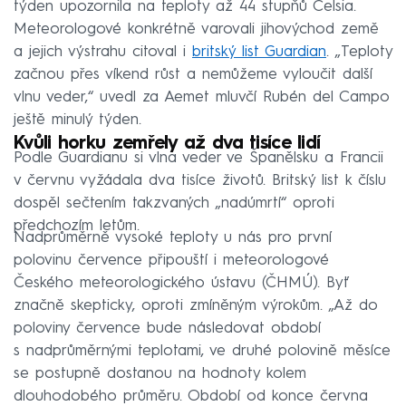
týden upozornila na teploty až 44 stupňů Celsia.
Meteorologové konkrétně varovali jihovýchod země
a jejich výstrahu citoval i
britský list Guardian
. „Teploty
začnou přes víkend růst a nemůžeme vyloučit další
vlnu veder,“ uvedl za Aemet mluvčí Rubén del Campo
ještě minulý týden.
Kvůli horku zemřely až dva tisíce lidí
Podle Guardianu si vlna veder ve Španělsku a Francii
v červnu vyžádala dva tisíce životů. Britský list k číslu
dospěl sečtením takzvaných „nadúmrtí“ oproti
předchozím letům.
Nadprůměrně vysoké teploty u nás pro první
polovinu července připouští i meteorologové
Českého meteorologického ústavu (ČHMÚ). Byť
značně skepticky, oproti zmíněným výrokům. „Až do
poloviny července bude následovat období
s nadprůměrnými teplotami, ve druhé polovině měsíce
se postupně dostanou na hodnoty kolem
dlouhodobého průměru. Období od konce června