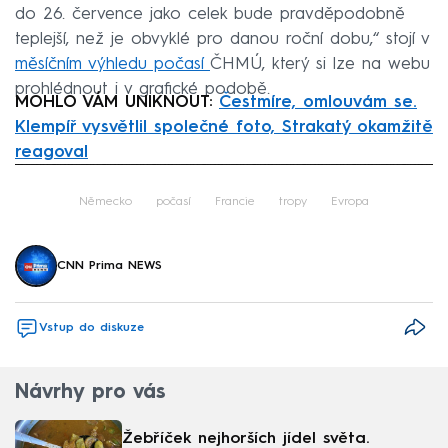
do 26. července jako celek bude pravděpodobně
teplejší, než je obvyklé pro danou roční dobu,“ stojí v
měsíčním výhledu počasí
ČHMÚ, který si lze na webu
prohlédnout i v grafické podobě.
MOHLO VÁM UNIKNOUT:
Čestmíre, omlouvám se.
Klempíř vysvětlil společné foto, Strakatý okamžitě
reagoval
Failed to fetch
Německo
počasí
Francie
tropy
Evropa
CNN Prima NEWS
Vstup do diskuze
Návrhy pro vás
Žebříček nejhorších jídel světa.