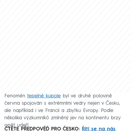
Fenomén
tepelné kupole
byl ve druhé polovině
června spojován s extrémními vedry nejen v Česku,
ale například i ve Francii a zbytku Evropy. Podle
několika výzkumníků zmíněný jev na kontinentu brzy
opět udeří.
ČTĚTE PŘEDPOVĚĎ PRO ČESKO:
Řítí se na nás