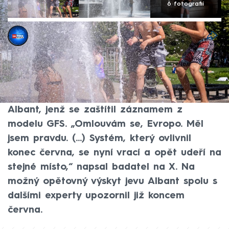
6 fotografií
CNN Prima NEWS
6. čvc 2026, 14:00
Odborníky avizovaný potenciální vpád
druhé tepelné kupole do Evropy nyní na
sociálních sítích upřesnil výzkumník Jeo
Albant, jenž se zaštítil záznamem z
modelu GFS. „Omlouvám se, Evropo. Měl
jsem pravdu. (...) Systém, který ovlivnil
konec června, se nyní vrací a opět udeří na
stejné místo,“ napsal badatel na X. Na
možný opětovný výskyt jevu Albant spolu s
dalšími experty upozornil již koncem
června.