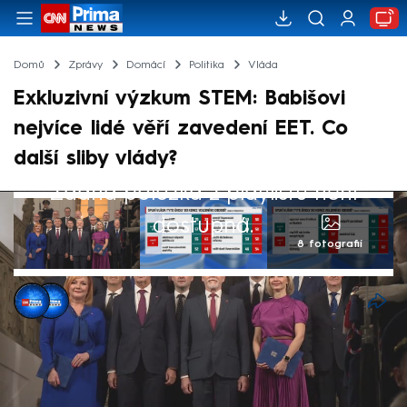
Domů
Zprávy
Domácí
Politika
Vláda
Exkluzivní výzkum STEM: Babišovi
nejvíce lidé věří zavedení EET. Co
další sliby vlády?
Žádná položka z playlistu není
dostupná.
8 fotografií
Pavlína Fabiánová
,
Jan Kloz
16. led 2026, 23:31
Největší důvěru lidí má vláda Andreje
Babiše v tom, že zavede EET. K ostatním