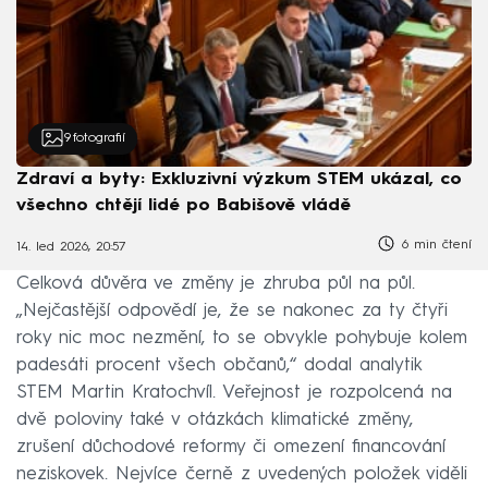
9
fotografií
Zdraví a byty: Exkluzivní výzkum STEM ukázal, co
všechno chtějí lidé po Babišově vládě
6 min čtení
14. led 2026, 20:57
Celková důvěra ve změny je zhruba půl na půl.
„Nejčastější odpovědí je, že se nakonec za ty čtyři
roky nic moc nezmění, to se obvykle pohybuje kolem
padesáti procent všech občanů,“ dodal analytik
STEM Martin Kratochvíl. Veřejnost je rozpolcená na
dvě poloviny také v otázkách klimatické změny,
zrušení důchodové reformy či omezení financování
neziskovek. Nejvíce černě z uvedených položek viděli