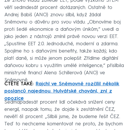
Že znovu vláda zavede EET, podle výzkumu STEM
věří sedmdesát procent dotázaných. Ostatně to
Andrej Babiš (ANO) znovu slíbil, když žádal
Sněmovnu o důvěru pro svou vládu. „Obnovíme boj
proti šedé ekonomice a daňovým únikům,“ uvedl a
jako jeden z nástrojů zmínil právě novou verzi EET.
„Spustíme EET 2.0. Jednoduché, moderní a zdarma.
Spojíme ho s daňovými benefity, takže každý, kdo
platí daně, si může jenom polepšit. Zřídíme digitální
daňovou kobru s využitím umělé inteligence,“ přislíbila
ministryně financí Alena Schillerová (ANO) ve
Sněmovně.
ČTĚTE TAKÉ:
Rajchl ve Sněmovně rozčílil několik
poslanců najednou. Hulvátské chování, zní z
opozice
Sedmapadesát procent lidí očekává snížení ceny
energií, naopak tomu, že dojde k zestátnění ČEZ,
nevěří 61 procent. „Slíbili jsme, že budeme řešit ČEZ.
Teď to nechceme komentovat ne proto, že bychom