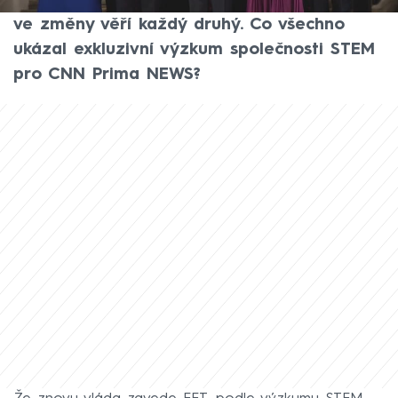
slibům už tolik optimističtí nejsou. Celkově
ve změny věří každý druhý. Co všechno
ukázal exkluzivní výzkum společnosti STEM
pro CNN Prima NEWS?