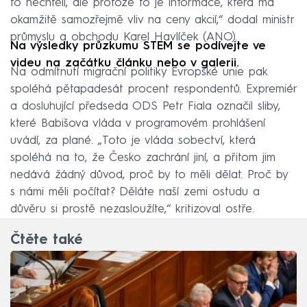
to nechtěli, ale protože to je informace, která má
okamžitě samozřejmě vliv na ceny akcií,“ dodal ministr
průmyslu a obchodu Karel Havlíček (ANO).
Na výsledky průzkumu STEM se podívejte ve
videu na začátku článku nebo v galerii.
Na odmítnutí migrační politiky Evropské unie pak
spoléhá pětapadesát procent respondentů. Expremiér
a dosluhující předseda ODS Petr Fiala označil sliby,
které Babišova vláda v programovém prohlášení
uvádí, za plané. „Toto je vláda sobectví, která
spoléhá na to, že Česko zachrání jiní, a přitom jim
nedává žádný důvod, proč by to měli dělat. Proč by
s námi měli počítat? Děláte naší zemi ostudu a
důvěru si prostě nezasloužíte,“ kritizoval ostře.
Čtěte také