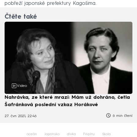
pobřeží japonské prefektury Kagošima.
Čtěte také
Video
Nahrávka, ze které mrazí: Mám už dohráno, četla
Šafránková poslední vzkaz Horákové
6 min čtení
27. čvn 2021, 22:46
oceán
Japonsko
dívka
Filipíny
škola