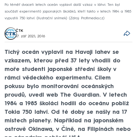
Po téměř dvaceti letech oceán vyplavil další vzkaz v láhvi. Ten byl
součástí experimentů japonských školáků, kteří takto v letech 1984 a 1985
vypustili 750 lahví. (Ilustrační snímek)
Zdroj: Profimedia.cz
ČTK
17. zář 2021, 20:16
Tichý oceán vyplavil na Havaji lahev se
vzkazem, kterou před 37 lety vhodili do
moře studenti japonské střední školy v
rámci vědeckého experimentu. Cílem
pokusu bylo monitorování oceánských
proudů, uvedl web The Guardian. V letech
1984 a 1985 školáci hodili do oceánu poblíž
Tokia 750 lahví. Od té doby se našly na 17
místech planety. Například na japonském
ostrově Okinawa, v Číně, na Filipínách nebo