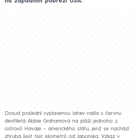
na západním pobřeží USA.
Dosud poslední vyplavenou lahev našla v červnu
devítiletá Abbie Grahamová na pláži jednoho z
ostrovů Havaje – amerického státu, jenž se nachází
zhruba šest tisíc kilometrů od Japonska. Vzkaz v