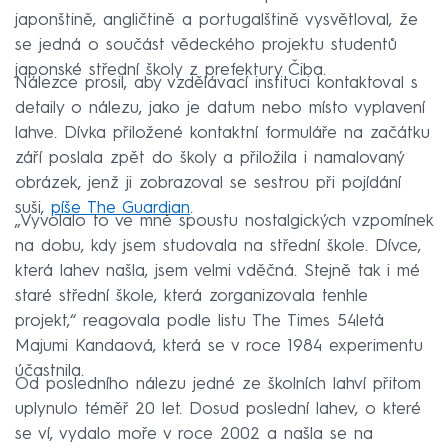
japonštině, angličtině a portugalštině vysvětloval, že
se jedná o součást vědeckého projektu studentů
japonské střední školy z prefektury Čiba.
Nálezce prosil, aby vzdělávací instituci kontaktoval s
detaily o nálezu, jako je datum nebo místo vyplavení
lahve. Dívka přiložené kontaktní formuláře na začátku
září poslala zpět do školy a přiložila i namalovaný
obrázek, jenž ji zobrazoval se sestrou při pojídání
suši,
píše The Guardian
.
„Vyvolalo to ve mně spoustu nostalgických vzpomínek
na dobu, kdy jsem studovala na střední škole. Dívce,
která lahev našla, jsem velmi vděčná. Stejně tak i mé
staré střední škole, která zorganizovala tenhle
projekt,“ reagovala podle listu The Times 54letá
Majumi Kandaová, která se v roce 1984 experimentu
účastnila.
Od posledního nálezu jedné ze školních lahví přitom
uplynulo téměř 20 let. Dosud poslední lahev, o které
se ví, vydalo moře v roce 2002 a našla se na