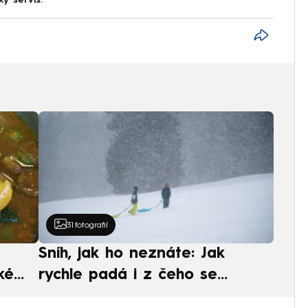
ký servis.
31
fotografií
Sníh, jak ho neznáte: Jak
ké
rychle padá i z čeho se
ská
skládá. A vločky nejsou bílé