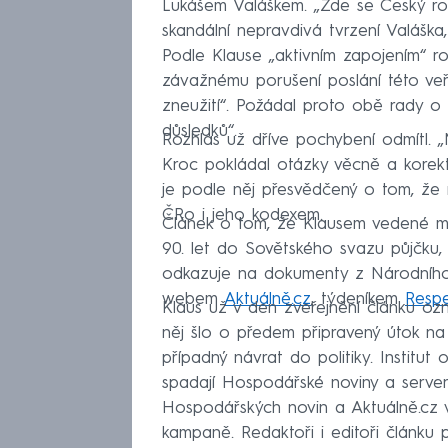
Lukášem Valáškem. „Zde se Český ro
skandální nepravdivá tvrzení Valáška, 
Podle Klause „aktivním zapojením“ r
závažnému porušení poslání této veř
zneužití“. Požádal proto obě rady o 
důsledků“.
Rozhlas už dříve pochybení odmítl. 
Kroc pokládal otázky věcně a korektn
je podle něj přesvědčený o tom, že
ČRo i jeho kodexem.
Článek o tom, že Klausem vedené min
90. let do Sovětského svazu půjčku, 
odkazuje na dokumenty z Národního a
webem
Aktuálně.cz
, týdeníkem
Resp
Klaus už v den zveřejnění článku ozn
něj šlo o předem připravený útok na
případný návrat do politiky. Institut
spadají Hospodářské noviny a server 
Hospodářských novin a Aktuálně.cz v
kampaně. Redaktoři i editoři článku 