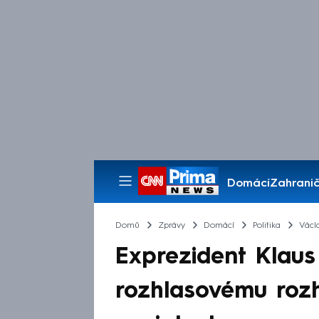
Domácí
Zahranič
Pořady
Domů
Zprávy
Domácí
Politika
Václ
Exprezident Klaus 
rozhlasovému roz