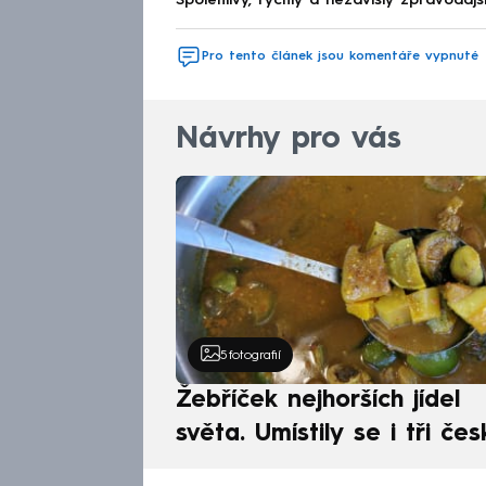
Spolehlivý, rychlý a nezávislý zpravodajs
Pro tento článek jsou komentáře vypnuté
Návrhy pro vás
5
fotografií
Žebříček nejhorších jídel
světa. Umístily se i tři čes
pokrmy, vévodí skandináv