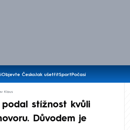
í
Objevte Česko
Jak ušetřit
Sport
Počasí
av Klaus
podal stížnost kvůli
hovoru. Důvodem je