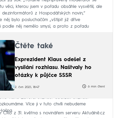
čil za šok. „Totálně nepřipravený moderátor se
 věci, kterou jsem v pořadu obsáhle vysvětlil, ale
i dezinformátorů z Hospodářských novin,“
 něj bylo posluchačům „vštípit již dříve
usi podle něj nemělo smysl, a proto z pořadu
Čtěte také
Exprezident Klaus odešel z
vysílání rozhlasu. Naštvaly ho
otázky k půjčce SSSR
6 min čtení
2. čvn 2021, 18:47
 ČRo René Zavoral stížnost obdržel. Stížnost
ozkoumáme. Více ji v tuto chvíli nebudeme
 Hošna.
 ČRo z 31. května s novinářem serveru Aktuálně.cz