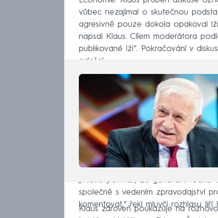
Economie. Klaus průběh diskuse ozna
vůbec nezajímal o skutečnou podstatu
agresivně pouze dokola opakoval lž
napsal Klaus. Cílem moderátora podle
publikované lži“. Pokračování v disk
odešel.
„Mohu potvrdit, že generální ředitel
společně s vedením zpravodajství pr
komentovat,“ řekl mluvčí rozhlasu Jiří
Klaus zároveň poukazuje na rozhovor