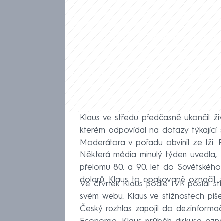
Klaus ve středu předčasně ukončil ž
kterém odpovídal na dotazy týkající
Moderátora v pořadu obvinil ze lži.
Některá média minulý týden uvedla, 
přelomu 80. a 90. let do Sovětského 
dolarů. Klaus to opakovaně označil z
Ve čtvrtek Klaus podle IVK poslal stí
svém webu. Klaus ve stížnostech píš
Český rozhlas zapojil do dezinform