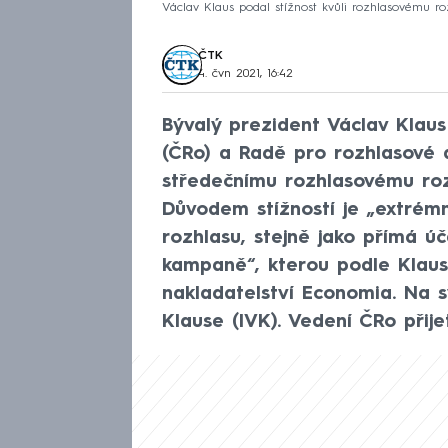
Václav Klaus podal stížnost kvůli rozhlasovému ro
ČTK
4. čvn 2021, 16:42
Bývalý prezident Václav Klau
(ČRo) a Radě pro rozhlasové a 
středečnímu rozhlasovému roz
Důvodem stížností je „extrém
rozhlasu, stejně jako přímá úč
kampaně“, kterou podle Klau
nakladatelství Economia. Na 
Klause (IVK). Vedení ČRo přijet