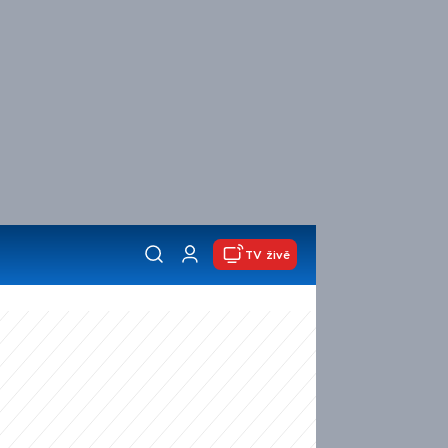
TV živě