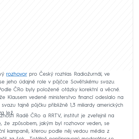
ivý
rozhovor
pro Český rozhlas Radiožurnál, ve
 se jeho údajné role v půjčce Sovětskému svazu.
 Podle ČRo byly položené otázky korektní a věcné.
že Klausem vedené ministerstvo financí odeslalo na
svazu tajně půjčku přibližně 1,3 miliardy amerických
a lež.
žnosti Radě ČRo a RRTV, institut je zveřejnil na
e, že způsobem, jakým byl rozhovor veden, se
ační kampaně, kterou podle něj vedou média z