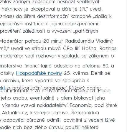
zhlas žádným způsobem nesnažil verifikovat
nekriticky je akceptoval a dále je šíří,“ uvedl.
ozhlasu do šíření dezinformační kampaně „došlo k
ejnoprávní instituce a jejímu nebezpečnému
prověření záležitosti a vyvození „patřičných
„Moderátor pořadu 20 minut Radiožurnálu Vladimír
ě,“ uvedl ve středu mluvčí ČRo Jiří Hošna. Rozhlas
 moderátor vedl rozhovor v souladu se zákonem o
isterstvo financí tajně odeslalo na přelomu 80. a
otiskly
Hospodářské noviny
25. května. Deník se
rchivu, které vypátral ve spolupráci s
ekt
a protikorupční organizací Růžový panter.
ačil informace za neuvěřitelnou snůšku lží. Podle
 jeho osobu, eventuálně s cílem blokovat jeho
 o víkendu vyzval nakladatelství Economia, pod které
Aktuálně.cz, k veřejné omluvě. Šéfredaktoři
 odpovědi důrazně odmítli obvinění z vedení lživé
podle nich bez zlého úmyslu použili některá