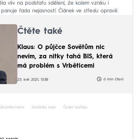
ěla vliv na podstatu sdělení, že kolem vzniku i
anuje řada nejasností. Článek ve středu opravili.
Čtěte také
Klaus: O půjčce Sovětům nic
nevím, za nitky tahá BIS, která
má problém s Vrběticemi
6 min čtení
25. kvě 2021, 13:38
dezinformace
Sovětský svaz
Český rozhlas