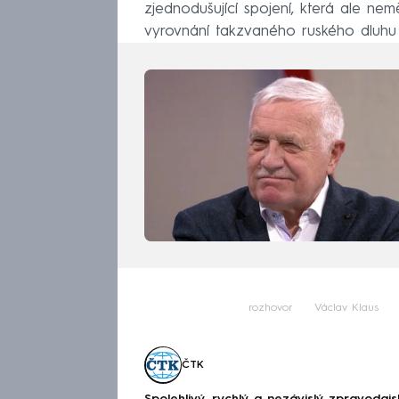
zjednodušující spojení, která ale nem
vyrovnání takzvaného ruského dluhu p
rozhovor
Václav Klaus
ČTK