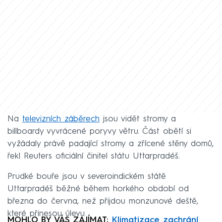
Na
televizních záběrech
jsou vidět stromy a
billboardy vyvrácené poryvy větru. Část obětí si
vyžádaly právě padající stromy a zřícené stěny domů,
řekl Reuters oficiální činitel státu Uttarpradéš.
Prudké bouře jsou v severoindickém státě
Uttarpradéš běžné během horkého období od
března do června, než přijdou monzunové deště,
které přinesou úlevu.
MOHLO BY VÁS ZAJÍMAT:
Klimatizace zachrání