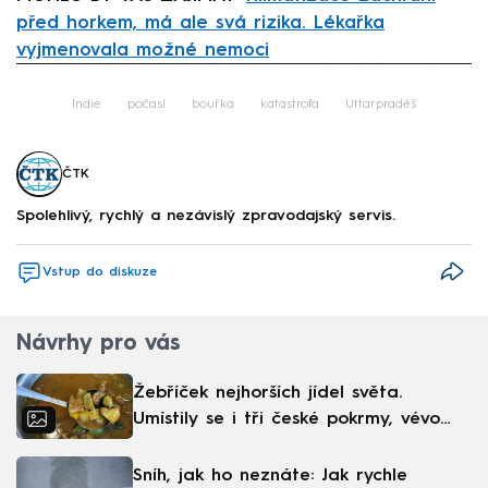
před horkem, má ale svá rizika. Lékařka
vyjmenovala možné nemoci
Failed to fetch
Indie
počasí
bouřka
katastrofa
Uttarpradéš
ČTK
Spolehlivý, rychlý a nezávislý zpravodajský servis.
Vstup do diskuze
Návrhy pro vás
Žebříček nejhorších jídel světa.
Umístily se i tři české pokrmy, vévodí
skandinávská kuchyně
Sníh, jak ho neznáte: Jak rychle