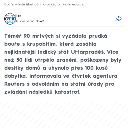
Bouře v Indii (ilustrační foto)
Zdroj: Profimedia.cz
ČTK
14. kvě 2026, 08:49
Téměř 90 mrtvých si vyžádala prudká
bouře s krupobitím, která zasáhla
nejlidnatější indický stát Uttarpradéš. Více
než 50 lidí utrpělo zranění, poškozeny byly
desítky domů a uhynulo přes 100 kusů
dobytka, informovala ve čtvrtek agentura
Reuters s odvoláním na státní úřady pro
zvládání následků katastrof.