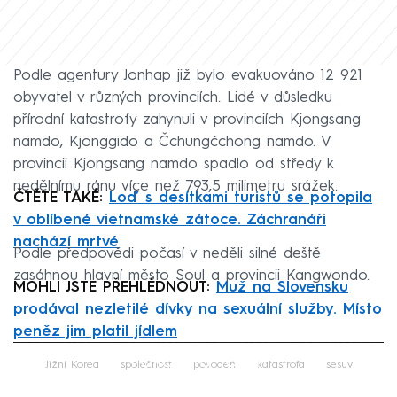
Podle agentury Jonhap již bylo evakuováno 12 921
obyvatel v různých provinciích. Lidé v důsledku
přírodní katastrofy zahynuli v provinciích Kjongsang
namdo, Kjonggido a Čchungčchong namdo. V
provincii Kjongsang namdo spadlo od středy k
nedělnímu ránu více než 793,5 milimetru srážek.
ČTĚTE TAKÉ:
Loď s desítkami turistů se potopila
v oblíbené vietnamské zátoce. Záchranáři
nachází mrtvé
Podle předpovědi počasí v neděli silné deště
zasáhnou hlavní město Soul a provincii Kangwondo.
MOHLI JSTE PŘEHLÉDNOUT:
Muž na Slovensku
prodával nezletilé dívky na sexuální služby. Místo
peněz jim platil jídlem
Failed to fetch
Jižní Korea
společnost
povodeň
katastrofa
sesuv