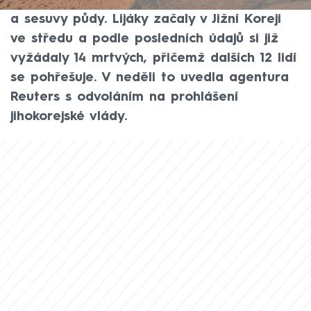
Kapchjong, který sužují silné deště, záplavy
a sesuvy půdy. Lijáky začaly v Jižní Koreji
ve středu a podle posledních údajů si již
vyžádaly 14 mrtvých, přičemž dalších 12 lidí
se pohřešuje. V neděli to uvedla agentura
Reuters s odvoláním na prohlášení
jihokorejské vlády.