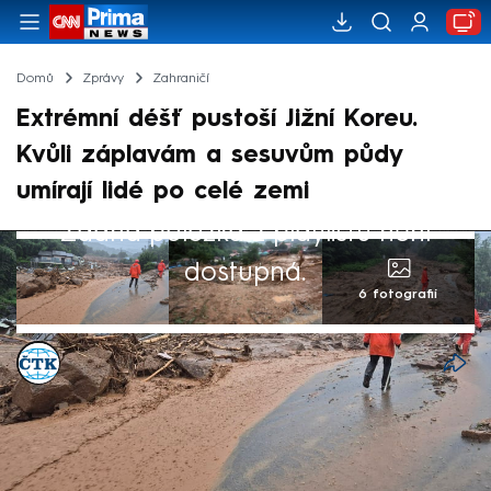
Domů
Zprávy
Zahraničí
Extrémní déšť pustoší Jižní Koreu.
Kvůli záplavám a sesuvům půdy
umírají lidé po celé zemi
Žádná položka z playlistu není
dostupná.
6 fotografií
ČTK
20. čvc 2025, 07:01
Dva lidé zahynuli a dva další jsou
pohřešováni v jihokorejském okrese