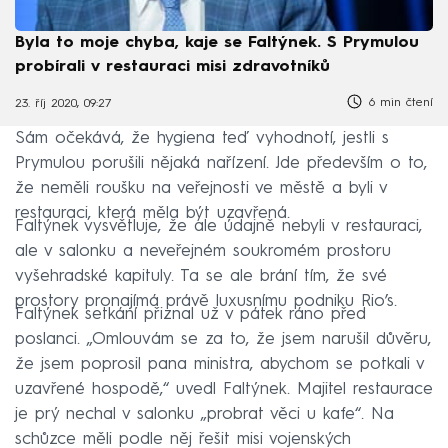
Byla to moje chyba, kaje se Faltýnek. S Prymulou
probírali v restauraci misi zdravotníků
6 min čtení
23. říj 2020, 09:27
Sám očekává, že hygiena teď vyhodnotí, jestli s
Prymulou porušili nějaká nařízení. Jde především o to,
že neměli roušku na veřejnosti ve městě a byli v
restauraci, která měla být uzavřená.
Faltýnek vysvětluje, že ale údajně nebyli v restauraci,
ale v salonku a neveřejném soukromém prostoru
vyšehradské kapituly. Ta se ale brání tím, že své
prostory pronajímá právě luxusnímu podniku Rio’s.
Faltýnek setkání přiznal už v pátek ráno před
poslanci. „Omlouvám se za to, že jsem narušil důvěru,
že jsem poprosil pana ministra, abychom se potkali v
uzavřené hospodě,“ uvedl Faltýnek. Majitel restaurace
je prý nechal v salonku „probrat věci u kafe“. Na
schůzce měli podle něj řešit misi vojenských