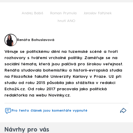
Andrej Babiš
Roman Prymula
Jaroslav Faltýnek
hnutí ANO
Renáta Bohuslavová
Věnuje se politickému dění na tuzemské scéně a tvoří
rozhovory s tvářemi vrcholné politiky. Zaměřuje se na
sociální témata, která jsou palčivá pro širokou veřejnost.
Renáta studovala bohemistiku a historii-evropská studia
na Filozofické fakultě Univerzity Karlovy v Praze. Už při
studiu od roku 2015 působila jako stážistka v redakci
Echo24.cz. Od roku 2017 pracovala jako politická
redaktorka na webu Novinky.cz.
Pro tento článek jsou komentáře vypnuté
Návrhy pro vás