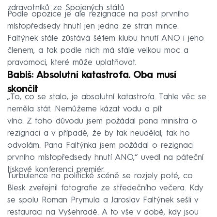
zdravotníků ze Spojených států
Podle opozice je ale rezignace na post prvního
místopředsedy hnutí jen jedna ze stran mince.
Faltýnek stále zůstává šéfem klubu hnutí ANO i jeho
členem, a tak podle nich má stále velkou moc a
pravomoci, které může uplatňovat.
Babiš: Absolutní katastrofa. Oba musí
skončit
„To, co se stalo, je absolutní katastrofa. Tahle věc se
neměla stát. Nemůžeme kázat vodu a pít
víno. Z toho důvodu jsem požádal pana ministra o
rezignaci a v případě, že by tak neudělal, tak ho
odvolám. Pana Faltýnka jsem požádal o rezignaci
prvního místopředsedy hnutí ANO,“ uvedl na páteční
tiskové konferenci premiér.
Turbulence na politické scéně se rozjely poté, co
Blesk zveřejnil fotografie ze středečního večera. Kdy
se spolu Roman Prymula a Jaroslav Faltýnek sešli v
restauraci na Vyšehradě. A to vše v době, kdy jsou