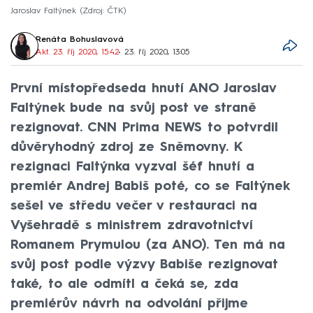
Jaroslav Faltýnek
Zdroj: ČTK
Renáta Bohuslavová
Akt. 23. říj 2020, 15:42
• 23. říj 2020, 13:05
První místopředseda hnutí ANO Jaroslav
Faltýnek bude na svůj post ve straně
rezignovat. CNN Prima NEWS to potvrdil
důvěryhodný zdroj ze Sněmovny. K
rezignaci Faltýnka vyzval šéf hnutí a
premiér Andrej Babiš poté, co se Faltýnek
sešel ve středu večer v restauraci na
Vyšehradě s ministrem zdravotnictví
Romanem Prymulou (za ANO). Ten má na
svůj post podle výzvy Babiše rezignovat
také, to ale odmítl a čeká se, zda
premiérův návrh na odvolání přijme