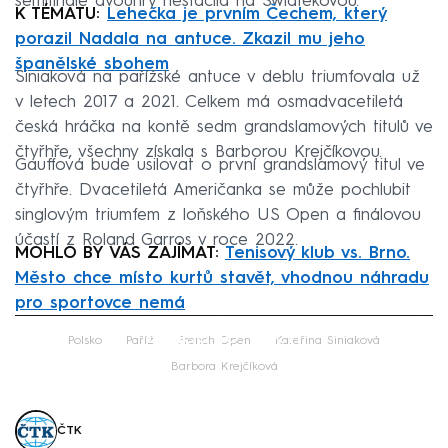
semifinále dvouhry nestačila na Šwiatekovou.
K TÉMATU:
Lehečka je prvním Čechem, který
porazil Nadala na antuce. Zkazil mu jeho
španělské sbohem
Siniaková na pařížské antuce v deblu triumfovala už
v letech 2017 a 2021. Celkem má osmadvacetiletá
česká hráčka na kontě sedm grandslamových titulů ve
čtyřhře, všechny získala s Barborou Krejčíkovou.
Gauffová bude usilovat o první grandslamový titul ve
čtyřhře. Dvacetiletá Američanka se může pochlubit
singlovým triumfem z loňského US Open a finálovou
účastí z Roland Garros v roce 2022.
MOHLO BY VÁS ZAJÍMAT:
Tenisový klub vs. Brno.
Město chce místo kurtů stavět, vhodnou náhradu
pro sportovce nemá
Failed to fetch
Polsko
Paříž
French Open
Kateřina Siniaková
Barbora Krejčíková
ČTK