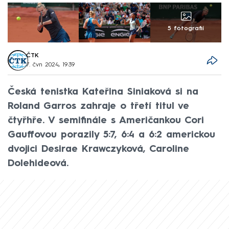
5 fotografií
ČTK
7. čvn 2024, 19:39
Česká tenistka Kateřina Siniaková si na
Roland Garros zahraje o třetí titul ve
čtyřhře. V semifinále s Američankou Cori
Gauffovou porazily 5:7, 6:4 a 6:2 americkou
dvojici Desirae Krawczyková, Caroline
Dolehideová.