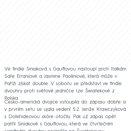
Ve finále Siniaková s Gauffovou nastoupí proti Italkám
Saře Erraniové a Jasmine Paoliniové, která může v
Paříži získat double. V sobotu se představí ve finále
dvouhry proti světové jedničce Ize Šwiatekové z
Polska.
Česko-americká dvojice vstoupila do zápasu dobře a
v prvním setu se ujala vedení 5:2. Jenže Krawczyková
s Dolehideovou skóre otočily. Pak už zápas opět
patřil Siniakové s Gauffovou, která ve čtvrtečním