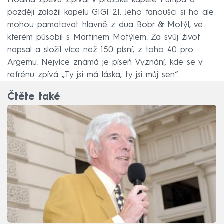
Hodina zpěvu. Zpíval v pražské kapele Pumpa a
později založil kapelu GIGI 21. Jeho fanoušci si ho ale
mohou pamatovat hlavně z dua Bobr & Motýl, ve
kterém působil s Martinem Motýlem. Za svůj život
napsal a složil více než 150 písní, z toho 40 pro
Argemu. Nejvíce známá je píseň Vyznání, kde se v
refrénu zpívá „Ty jsi má láska, ty jsi můj sen“.
Čtěte také