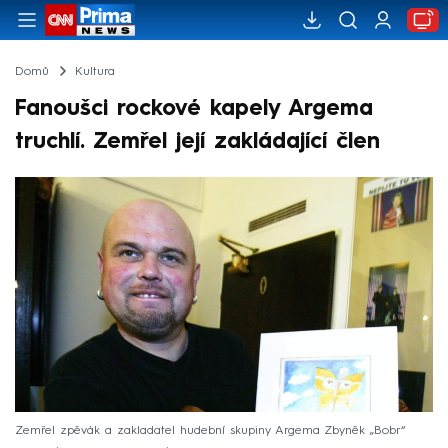
Domů
Kultura
Fanoušci rockové kapely Argema
truchlí. Zemřel její zakládající člen
Zemřel zpěvák a zakladatel hudební skupiny Argema Zbyněk „Bobr“