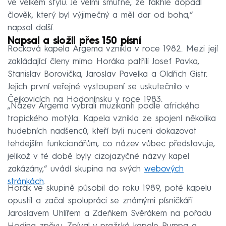
ve velkém stylu. Je velmi smutné, že takhle dopadl
člověk, který byl výjimečný a měl dar od boha,“
napsal další.
Napsal a složil přes 150 písní
Rocková kapela Argema vznikla v roce 1982. Mezi její
zakládající členy mimo Horáka patřili Josef Pavka,
Stanislav Borovička, Jaroslav Pavelka a Oldřich Gistr.
Jejich první veřejné vystoupení se uskutečnilo v
Čejkovicích na Hodonínsku v roce 1983.
„Název Argema vybrali muzikanti podle afrického
tropického motýla. Kapela vznikla ze spojení několika
hudebních nadšenců, kteří byli nuceni dokazovat
tehdejším funkcionářům, co název vůbec představuje,
jelikož v té době byly cizojazyčné názvy kapel
zakázány,“ uvádí skupina na svých
webových
stránkách
.
Horák ve skupině působil do roku 1989, poté kapelu
opustil a začal spolupráci se známými písničkáři
Jaroslavem Uhlířem a Zdeňkem Svěrákem na pořadu