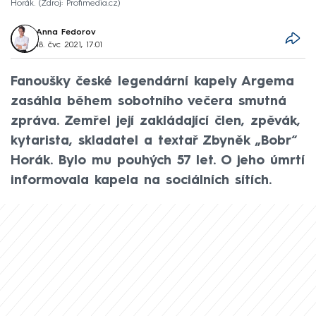
Horák.
Zdroj: Profimedia.cz
Anna Fedorov
18. čvc 2021, 17:01
Fanoušky české legendární kapely Argema
zasáhla během sobotního večera smutná
zpráva. Zemřel její zakládající člen, zpěvák,
kytarista, skladatel a textař Zbyněk „Bobr“
Horák. Bylo mu pouhých 57 let. O jeho úmrtí
informovala kapela na sociálních sítích.