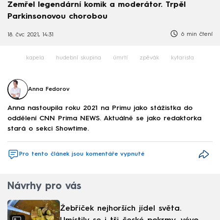
Zemřel legendární komik a moderátor. Trpěl
Parkinsonovou chorobou
6 min čtení
18. čvc 2021, 14:31
kapela
hudební skupina
úmrtí
zpěvák
kytarista
Anna Fedorov
Anna nastoupila roku 2021 na Primu jako stážistka do
oddělení CNN Prima NEWS. Aktuálně se jako redaktorka
stará o sekci Showtime.
Pro tento článek jsou komentáře vypnuté
Návrhy pro vás
Žebříček nejhorších jídel světa.